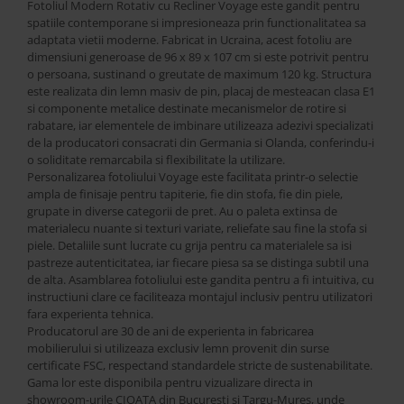
Best Sleep
Fotoliul Modern Rotativ cu Recliner Voyage este gandit pentru
spatiile contemporane si impresioneaza prin functionalitatea sa
Saltele
adaptata vietii moderne. Fabricat in Ucraina, acest fotoliu are
Perne si Pilote
dimensiuni generoase de 96 x 89 x 107 cm si este potrivit pentru
o persoana, sustinand o greutate de maximum 120 kg. Structura
este realizata din lemn masiv de pin, placaj de mesteacan clasa E1
si componente metalice destinate mecanismelor de rotire si
rabatare, iar elementele de imbinare utilizeaza adezivi specializati
de la producatori consacrati din Germania si Olanda, conferindu-i
o soliditate remarcabila si flexibilitate la utilizare.
Personalizarea fotoliului Voyage este facilitata printr-o selectie
ampla de finisaje pentru tapiterie, fie din stofa, fie din piele,
grupate in diverse categorii de pret. Au o paleta extinsa de
materialecu nuante si texturi variate, reliefate sau fine la stofa si
piele. Detaliile sunt lucrate cu grija pentru ca materialele sa isi
pastreze autenticitatea, iar fiecare piesa sa se distinga subtil una
de alta. Asamblarea fotoliului este gandita pentru a fi intuitiva, cu
instructiuni clare ce faciliteaza montajul inclusiv pentru utilizatori
fara experienta tehnica.
Producatorul are 30 de ani de experienta in fabricarea
mobilierului si utilizeaza exclusiv lemn provenit din surse
certificate FSC, respectand standardele stricte de sustenabilitate.
Gama lor este disponibila pentru vizualizare directa in
showroom-urile CIOATA din Bucuresti si Targu-Mures, unde