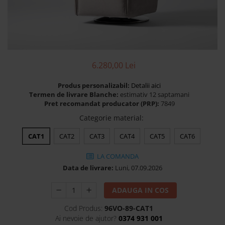
Banchete Dormitor
Accesorii
Mobilier de exterior
Gyllos
Scaune Dining
6.280,00 Lei
Scaune Bar
Produs personalizabil:
Detalii aici
Bancheta Dining
Termen de livrare Blanche:
estimativ 12 saptamani
Fotolii si Demifotolii
Pret recomandat producator (PRP):
7849
Claudie Design
Categorie material
:
Scaune Dining
CAT1
CAT2
CAT3
CAT4
CAT5
CAT6
Scaune Bar
Fotolii si Demifotolii
LA COMANDA
Data de livrare:
Luni, 07.09.2026
Accesorii
Woodsoft
ADAUGA IN COS
Paturi Tapitate
Cod Produs:
96VO-89-CAT1
Paturi Copii
Ai nevoie de ajutor?
0374 931 001
Banchete Dormitor