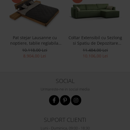
Pat stejar Lausanne cu
Coltar Extensibil cu Sezlong
noptiere, tablie reglabila,
si Spatiu de Depozitare
lemn masiv, stil
Esse Personalizabil 309cm
10.118,00 Lei
11.484,00 Lei
contemporan,
Stil Contemporan Cadru
8.904,00 Lei
10.106,00 Lei
personalizabil
Lemn Masiv Tapiterie Stofa
SOCIAL
Urmareste-ne in social media
SUPORT CLIENTI
Luni - Duminica, 09:00 - 18:30