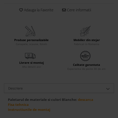
Accesorii
Adauga la Favorite
Cere informatii
Roshe
Canapele
Fotolii si Demifotolii
Paturi Tapitate
Produse personalizabile
Mobilier din stejar
Banchete Dormitor
Canapele, scaune, fotolii
Fabricat in Romania
Accesorii
Mood
Livrare si montaj
Canapele
Calitate garantata
Afla detalii aici
Experienta de peste 30 de ani
Paturi Tapitate
Paturi Copii
Fotolii si Demifotolii
Descriere
Accesorii
Olta
Paletarul de materiale si culori Blanche:
descarca
Fisa tehnica
Canapele
Instructiunile de montaj
Fotolii si Demifotolii