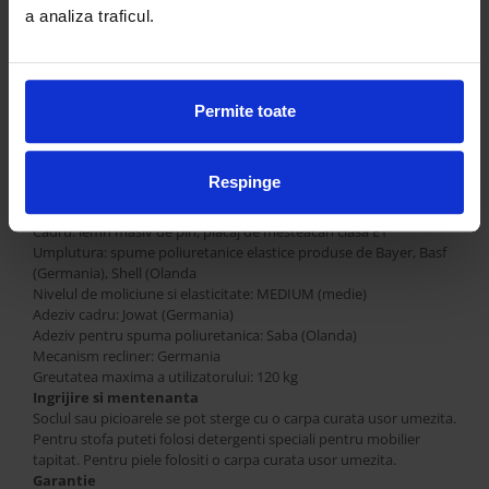
Denumire: Voyage
a analiza traficul.
Cod: 96VO-89
Rotativ: DA
​​​​Recliner: DA
Inaltime: 107 cm
Adancime: 89 cm
Permite toate
Latime: 96 cm
Inaltime sedere: - cm
Inaltime cotiera: - cm
Respinge
Inaltime soclu/picioare: - cm
Tapiterie: stofa sau piele
Cadru: lemn masiv de pin, placaj de mesteacan clasa E1
Umplutura: spume poliuretanice elastice produse de Bayer, Basf
(Germania), Shell (Olanda
Nivelul de moliciune si elasticitate: MEDIUM (medie)
Adeziv cadru: Jowat (Germania)
Adeziv pentru spuma poliuretanica: Saba (Olanda)
Mecanism recliner: Germania
Greutatea maxima a utilizatorului: 120 kg
Ingrijire si mentenanta
Soclul sau picioarele se pot sterge cu o carpa curata usor umezita.
Pentru stofa puteti folosi detergenti speciali pentru mobilier
tapitat. Pentru piele folositi o carpa curata usor umezita.
Garantie