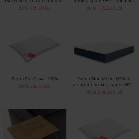
180x200cm, cu rama metalica
pocket, spume HR si memory,
Banchete Dormitor
si lamele elastice din lemn
fermitate medie
de la 709,00 Lei
de la 1.726,00 Lei
Accesorii
masiv
Mobilier de exterior
Gyllos
Scaune Dining
Scaune Bar
Bancheta Dining
Fotolii si Demifotolii
Claudie Design
Perna Puf Gasca 100%
Saltea Blue Moon, H26cm,
Scaune Dining
arcuri tip pocket, spume HR si
de la 266,00 Lei
Scaune Bar
memory, fermitate medie
de la 2.080,00 Lei
Fotolii si Demifotolii
Accesorii
Woodsoft
Paturi Tapitate
Paturi Copii
Banchete Dormitor