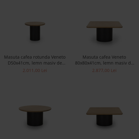
Masuta cafea rotunda Veneto
Masuta cafea Veneto
D50x41cm, lemn masiv de
80x80x41cm, lemn masiv de
stejar si microciment,
stejar si microciment,
2.011,00 Lei
2.877,00 Lei
multiple finisaje disponibile,
multiple finisaje disponibile,
stil contemporan
stil contemporan