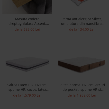
Accesorii
Roshe
Masuta cotiera
Perna antialergica Silver,
Canapele
dreptughiulara Accent,
umplutura din nanofibra,
Fotolii si Demifotolii
compatibila cu numeroase
husa poliester
de la 683,00 Lei
de la 134,00 Lei
Paturi Tapitate
canapele, lemn masiv de
stejar si otel, reglabil pentru
Banchete Dormitor
cotiere cu grosimi diferite
Accesorii
Mood
Canapele
Paturi Tapitate
Paturi Copii
Fotolii si Demifotolii
Accesorii
Saltea Latex Lux, H21cm,
Saltea Karma, H25cm, arcuri
spume HR, cocos, latex
tip pocket, spume HR si
Olta
natural, fermitate ridicata
memory, fermitate medie
de la 1.579,00 Lei
de la 1.938,00 Lei
Canapele
Fotolii si Demifotolii