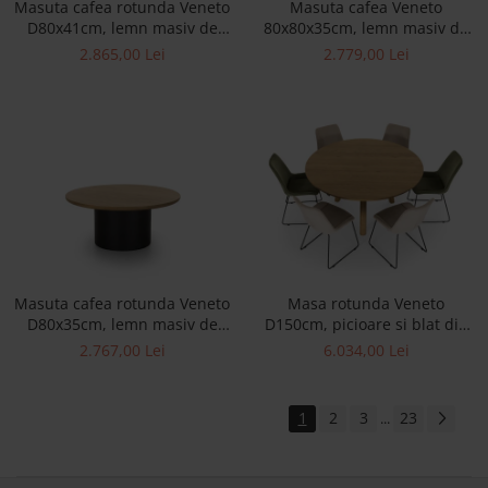
Masuta cafea rotunda Veneto
Masuta cafea Veneto
D80x41cm, lemn masiv de
80x80x35cm, lemn masiv de
stejar si microciment,
stejar si microciment,
2.865,00 Lei
2.779,00 Lei
multiple finisaje disponibile,
multiple finisaje disponibile,
stil contemporan
stil contemporan
Masuta cafea rotunda Veneto
Masa rotunda Veneto
D80x35cm, lemn masiv de
D150cm, picioare si blat din
stejar si microciment,
lemn masiv de stejar, multiple
2.767,00 Lei
6.034,00 Lei
multiple finisaje disponibile,
finisaje disponibile, stil
stil contemporan
contemporan
1
2
3
23
...