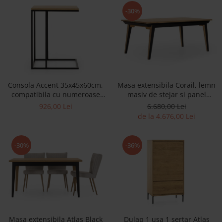
Best Sleep
-30%
Saltele
Perne si Pilote
Consola Accent 35x45x60cm,
Masa extensibila Corail, lemn
compatibila cu numeroase
masiv de stejar si panel
canapele, lemn masiv de
furniruit, finisaj 353, stil
926,00 Lei
6.680,00 Lei
stejar si metal
industrial
de la 4.676,00 Lei
-30%
-36%
Masa extensibila Atlas Black
Dulap 1 usa 1 sertar Atlas