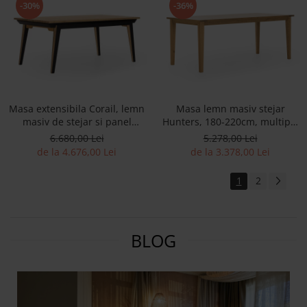
-30%
-36%
Masa extensibila Corail, lemn
Masa lemn masiv stejar
masiv de stejar si panel
Hunters, 180-220cm, multiple
furniruit, finisaj 353, stil
finisaje disponibile, stil rustic
6.680,00 Lei
5.278,00 Lei
industrial
de la 4.676,00 Lei
de la 3.378,00 Lei
1
2
BLOG