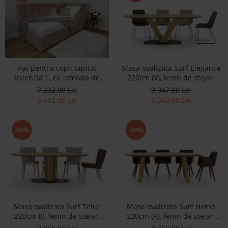
Accesorii
Roshe
Canapele
Fotolii si Demifotolii
Paturi Tapitate
Pat pentru copii tapitat
Masa ovalizata Surf Elegance
Valencia 1, cu laterala de
220cm (V), lemn de stejar,
Banchete Dormitor
protectie, lada de depozitare,
finisaj Castle Oak, stil
7.332,00 Lei
9.947,00 Lei
Accesorii
somiera metalica 90x200cm,
contemporan SALE
5.612,00 Lei
6.565,00 Lei
Mood
picioare plastic 3cm, stil
contemporan SALE
Canapele
-34%
-34%
Paturi Tapitate
Paturi Copii
Fotolii si Demifotolii
Accesorii
Olta
Canapele
Masa ovalizata Surf Telur
Masa ovalizata Surf Home
220cm (I), lemn de stejar,
220cm (A), lemn de stejar,
Fotolii si Demifotolii
finisaj Castle Oak, stil
finisaj Castle Oak, stil