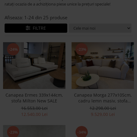
Banchete Dormitor
ratați ocazia de a achiziționa piese unice la prețuri speciale!
Accesorii
Afiseaza:
1-
24
din
25
produse
Mobilier de exterior
Gyllos
FILTRE
Scaune Dining
Scaune Bar
-24%
-23%
Bancheta Dining
Fotolii si Demifotolii
Claudie Design
Scaune Dining
Scaune Bar
Fotolii si Demifotolii
Canapea Ermes 339x144cm,
Canapea Morga 277x105cm,
stofa Milton New SALE
cadru lemn masiv, stofa
Accesorii
Austin Silve SALE
16.553,00 Lei
12.298,00 Lei
Woodsoft
12.540,00 Lei
9.529,00 Lei
Paturi Tapitate
Paturi Copii
-23%
-34%
Banchete Dormitor