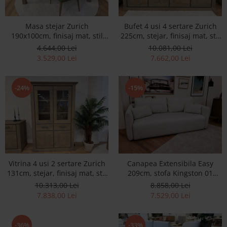
Masa stejar Zurich
Bufet 4 usi 4 sertare Zurich
190x100cm, finisaj mat, stil
225cm, stejar, finisaj mat, stil
rustic
rustic
4.644,00 Lei
10.081,00 Lei
3.529,00 Lei
7.662,00 Lei
-24%
-15%
Vitrina 4 usi 2 sertare Zurich
Canapea Extensibila Easy
131cm, stejar, finisaj mat, stil
209cm, stofa Kingston 01
rustic
CAT1 SALE
10.313,00 Lei
8.858,00 Lei
7.838,00 Lei
7.529,00 Lei
-36%
-33%