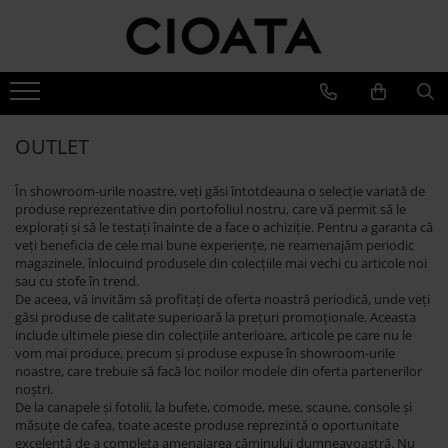
Mobila Living
Mobila Dining
Mobila Dormitor
Branduri
Canapele
Mese Bucatarie si Dining
Pat Stejar
Cioata
Coltare & Chaiselong
Mese Dining Extensibile
Pat Tapitat
Noutati
OUTLET
Canapele & Coltare Extensibile
Dining
Scaune Bucatarie si Dining
Pat Copii
Canapele 2-3 Locuri
Living
În showroom-urile noastre, veți găsi întotdeauna o selecție variată de
Scaune Bar
Dressinguri
produse reprezentative din portofoliul nostru, care vă permit să le
Accesorii Canapele
Dormitor
explorați și să le testați înainte de a face o achiziție. Pentru a garanta că
Banchete Dining Tapitate
Noptiere
Vilmers
veți beneficia de cele mai bune experiențe, ne reamenajăm periodic
Fotolii si Demifotolii
Bufete si Comode
Saltele, Perne si Pilote
magazinele, înlocuind produsele din colecțiile mai vechi cu articole noi
Canapele
Masuta Cafea
sau cu stofe în trend.
Comoda Dormitor
Fotolii si Demifotolii
De aceea, vă invităm să profitați de oferta noastră periodică, unde veți
Comoda TV
găsi produse de calitate superioară la prețuri promoționale. Aceasta
Banchete Dormitor
Accesorii
include ultimele piese din colecțiile anterioare, articole pe care nu le
Mobila Biblioteca
Blanche
vom mai produce, precum și produse expuse în showroom-urile
Mobila Birou
noastre, care trebuie să facă loc noilor modele din oferta partenerilor
Canapele
noștri.
Oglinda cu Rama de Lemn
De la canapele și fotolii, la bufete, comode, mese, scaune, console și
Paturi Tapitate
măsuțe de cafea, toate aceste produse reprezintă o oportunitate
Dulapuri
Fotolii si Demifotolii
excelentă de a completa amenajarea căminului dumneavoastră. Nu