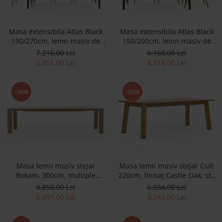
Masa extensibila Atlas Black
Masa extensibila Atlas Black
190/270cm, lemn masiv de
150/200cm, lemn masiv de
stejar si panel furniruit, finisaj
stejar si panel furniruit, finisaj
7.216,00 Lei
6.168,00 Lei
Castle Oak si Nero, stil
Castle Oak si Nero, stil
5.051,00 Lei
4.318,00 Lei
modern
modern
-36%
-33%
Masa lemn masiv stejar
Masa lemn masiv stejar Cult
Bokam, 300cm, multiple
220cm, finisaj Castle Oak, stil
finisaje disponibile, stil rustic
rustic SALE
8.850,00 Lei
6.034,00 Lei
5.697,00 Lei
4.043,00 Lei