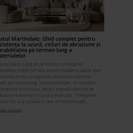
stul Martindale: Ghid complet pentru
Cum aleg
zistența la uzură, cicluri de abraziune și
complet 
rabilitatea pe termen lung a
durabile 
terialelor
locuinţă
ză de Martin Lang de pe Pexels.com Alegerea
Alegerea mat
erialelor textile potrivite pentru mobilierul tapițat este
decizie impo
ortantă pentru a asigura durabilitatea și aspectul
durabilității
etic pe termen lung. Testul Martindale, un standard
canapea de c
ernațional recunoscut, oferă o metodă obiectivă de
la atingere, 
luare a rezistenței la uzură a țesăturilor. Înțelegerea
ideal pentru
stui test și a modului în care se interpretează...
potrivit dintr
este mai mult
Citeste mai m