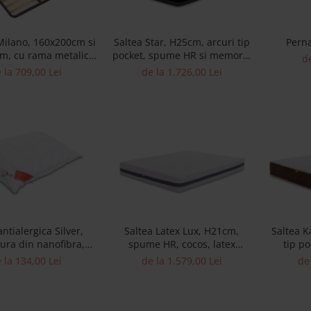
Milano, 160x200cm si
Saltea Star, H25cm, arcuri tip
Pern
m, cu rama metalica
pocket, spume HR si memory,
de
le elastice din lemn
fermitate medie
 la 709,00 Lei
de la 1.726,00 Lei
masiv
ntialergica Silver,
Saltea Latex Lux, H21cm,
Saltea K
ura din nanofibra,
spume HR, cocos, latex
tip p
usa poliester
natural, fermitate ridicata
memory
 la 134,00 Lei
de la 1.579,00 Lei
de 