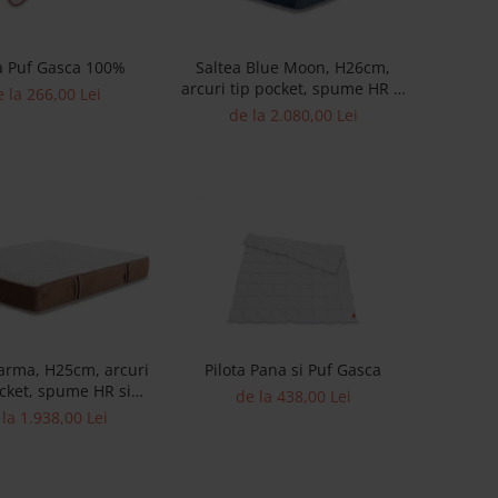
a Puf Gasca 100%
Saltea Blue Moon, H26cm,
arcuri tip pocket, spume HR si
 la 266,00 Lei
memory, fermitate medie
de la 2.080,00 Lei
arma, H25cm, arcuri
Pilota Pana si Puf Gasca
ocket, spume HR si
de la 438,00 Lei
, fermitate medie
la 1.938,00 Lei