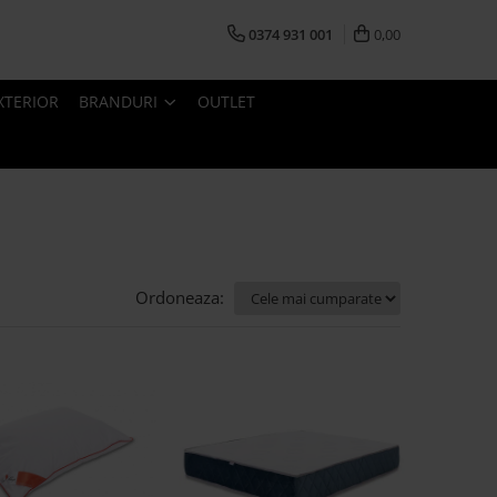
0374 931 001
0,00
XTERIOR
BRANDURI
OUTLET
Ordoneaza: