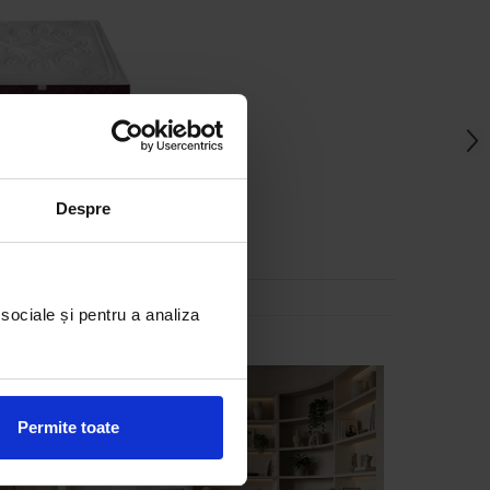
eeling, H25cm, arcuri
cket, topper latex,
Despre
rmitate medie
la 1.765,00 Lei
 sociale și pentru a analiza
Permite toate