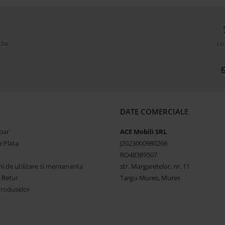
dia
Lu
DATE COMERCIALE
par
ACE Mobili SRL
 Plata
J2023000980266
RO48389507
ni de utilizare si mentenanta
str. Margaretelor, nr. 11
e Retur
Targu-Mures, Mures
Produselor