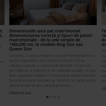
t:
Dimensiunile unui pat matrimonial:
Te
c,
dimensionarea corectă și tipuri de paturi
re
matrimoniale - de la cele simple de
du
140x200 cm, la modele King Size sau
ma
t
Queen Size
Po
Sursa foto: Cioata.eu Alegerea unui pat matrimonial este o
mat
decizie importantă, care influențează direct, în timp,
imp
sau
calitatea somnului și confortul din dormitor. Un pat bine
est
ales, fabricat cu măiestrie și din materiale durabile, nu este
int
doar o piesă de mobilier, ci o investiție în starea ta de bine.
eva
De la dimensiunile standard de 140x200 cm, ideale pentru
ace
apartamentele de bloc, până la generosul...
Cit
Citeste mai mult