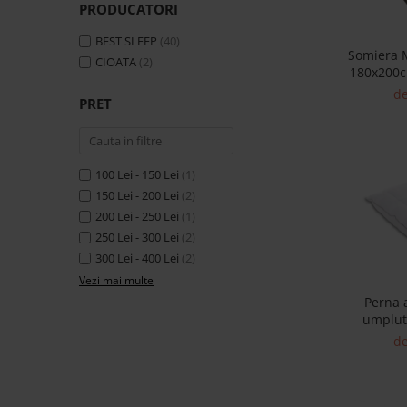
PRODUCATORI
Banchete Dormitor
Accesorii
BEST SLEEP
(40)
Somiera 
Mobilier de exterior
CIOATA
(2)
180x200c
Gyllos
si lame
de
PRET
Scaune Dining
Scaune Bar
Bancheta Dining
100 Lei - 150 Lei
(1)
Fotolii si Demifotolii
150 Lei - 200 Lei
(2)
Claudie Design
200 Lei - 250 Lei
(1)
Scaune Dining
250 Lei - 300 Lei
(2)
Scaune Bar
300 Lei - 400 Lei
(2)
Fotolii si Demifotolii
Vezi mai multe
Perna a
Accesorii
umplut
Woodsoft
h
de
Paturi Tapitate
Paturi Copii
Banchete Dormitor