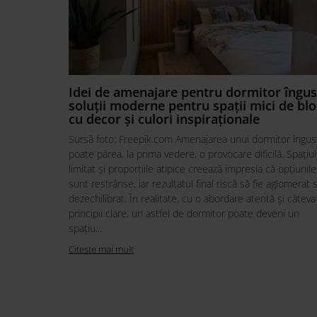
Best Sleep
Saltele
Perne si Pilote
Idei de amenajare pentru dormitor îngus
soluții moderne pentru spații mici de blo
cu decor și culori inspiraționale
Sursă foto: Freepik.com Amenajarea unui dormitor îngus
poate părea, la prima vedere, o provocare dificilă. Spațiul
limitat și proporțiile atipice creează impresia că opțiunile
sunt restrânse, iar rezultatul final riscă să fie aglomerat 
dezechilibrat. În realitate, cu o abordare atentă și câteva
principii clare, un astfel de dormitor poate deveni un
spațiu...
Citeste mai mult