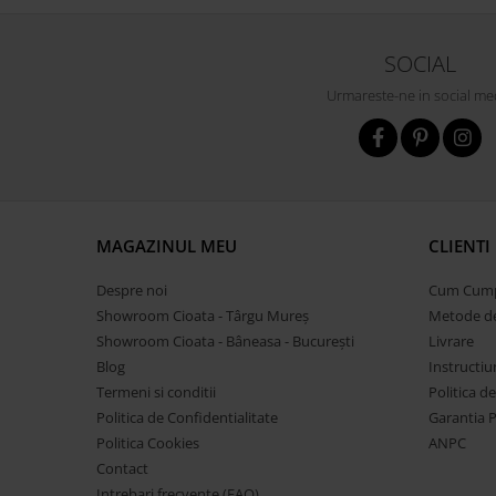
SOCIAL
Urmareste-ne in social me
MAGAZINUL MEU
CLIENTI
Despre noi
Cum Cum
Showroom Cioata - Târgu Mureș
Metode de
Showroom Cioata - Bâneasa - București
Livrare
Blog
Instructiu
Termeni si conditii
Politica d
Politica de Confidentialitate
Garantia 
Politica Cookies
ANPC
Contact
Intrebari frecvente (FAQ)