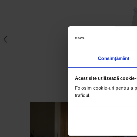
Accesorii
Roshe
Canapele
Fotolii si Demifotolii
Paturi Tapitate
Pilot
Banchete Dormitor
de
Accesorii
Consimțământ
Mood
Canapele
Acest site utilizează cookie-
Paturi Tapitate
Folosim cookie-uri pentru a pe
Paturi Copii
traficul.
Fotolii si Demifotolii
Accesorii
Olta
Canapele
Fotolii si Demifotolii