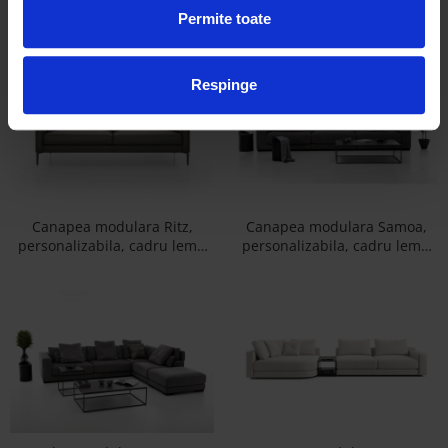
Coltar modular Oxygen,
Coltar modular Reverso,
personalizabil, cadru lemn
personalizabil, cadru lemn
Permite toate
masiv, tapiterie stofa, stil
masiv, tapiterie stofa, stil
Contemporan
Contemporan
Respinge
Canapea modulara Ritz,
Canapea modulara Samoa,
personalizabila, cadru lemn
personalizabila, cadru lemn
masiv, tapiterie stofa, stil
masiv, tapiterie stofa, stil
Contemporan
Contemporan