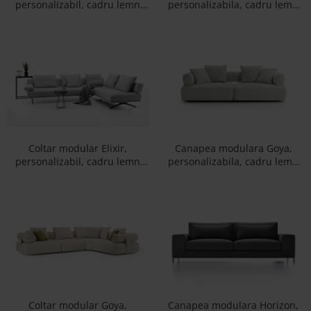
personalizabil, cadru lemn
personalizabila, cadru lemn
Accesorii
masiv, tapiterie stofa, stil
masiv, tapiterie stofa, stil
Contemporan
Contemporan
Roshe
Canapele
Fotolii si Demifotolii
Paturi Tapitate
Banchete Dormitor
Accesorii
Mood
Coltar modular Elixir,
Canapea modulara Goya,
personalizabil, cadru lemn
personalizabila, cadru lemn
Canapele
masiv, tapiterie stofa, stil
masiv, tapiterie stofa, stil
Paturi Tapitate
Contemporan
Contemporan
Paturi Copii
Fotolii si Demifotolii
Accesorii
Olta
Canapele
Fotolii si Demifotolii
Coltar modular Goya,
Canapea modulara Horizon,