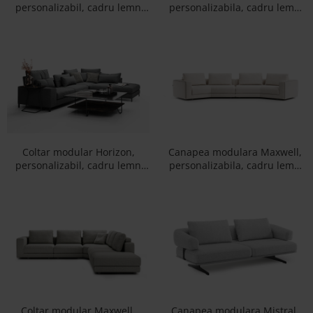
Best Sleep
personalizabil, cadru lemn
personalizabila, cadru lemn
masiv, tapiterie stofa, stil
masiv, tapiterie stofa, stil
Saltele
Contemporan
Modern
Perne si Pilote
Coltar modular Horizon,
Canapea modulara Maxwell,
personalizabil, cadru lemn
personalizabila, cadru lemn
masiv, tapiterie stofa, stil
masiv, tapiterie stofa, stil
Modern
Contemporan
Coltar modular Maxwell,
Canapea modulara Mistral,