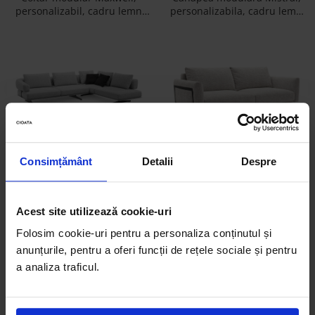
personalizabil, cadru lemn
personalizabila, cadru lemn
masiv, tapiterie stofa, stil
masiv, tapiterie stofa, stil
Contemporan
Contemporan
Coltar modular Mistral,
Canapea modulara Oxygen,
Consimțământ
Detalii
Despre
personalizabil, cadru lemn
personalizabila, cadru lemn
masiv, tapiterie stofa, stil
masiv, tapiterie stofa, stil
Contemporan
Contemporan
Acest site utilizează cookie-uri
Folosim cookie-uri pentru a personaliza conținutul și
anunțurile, pentru a oferi funcții de rețele sociale și pentru
a analiza traficul.