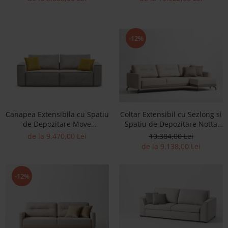
Stofa
Tapiterie Stofa
-12%
Canapea Extensibila cu Spatiu
Coltar Extensibil cu Sezlong si
de Depozitare Move
Spatiu de Depozitare Notta
Personalizabila 230-320cm Stil
Personalizabil 238-278cm Stil
de la 9.470,00 Lei
10.384,00 Lei
Contemporan Tapiterie Stofa
Contemporan Tapiterie Stofa
de la 9.138,00 Lei
-12%