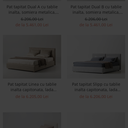
Accesorii
Pat tapitat Dual A cu tablie
Pat tapitat Dual B cu tablie
inalta, somiera metalica,
inalta, somiera metalica,
Roshe
picioare metalice, laterale
laterale si capat mic
6.206,00 Lei
6.206,00 Lei
Canapele
dehusabile, stil contemporan,
dehusabile, stil contemporan,
de la 5.461,00 Lei
de la 5.461,00 Lei
personalizabil
personalizabil
Fotolii si Demifotolii
Paturi Tapitate
Banchete Dormitor
Accesorii
Mood
Canapele
Paturi Tapitate
Paturi Copii
Pat tapitat Linea cu tablie
Pat tapitat Slipp cu tablie
inalta capitonata, lada
inalta capitonata, lada
Fotolii si Demifotolii
depozitare, somiera metalica,
depozitare, somiera metalica,
de la 6.205,00 Lei
de la 6.206,00 Lei
Accesorii
picioare lemn 4cm, laterale
picioare lemn 4cm, laterale
Olta
dehusabile, stil modern,
dehusabile, stil contemporan,
personalizabil
personalizabil
Canapele
Fotolii si Demifotolii