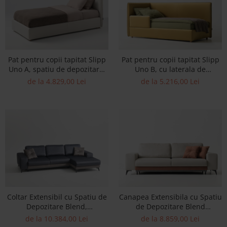
Best Sleep
Saltele
Perne si Pilote
Pat pentru copii tapitat Slipp
Pat pentru copii tapitat Slipp
Uno A, spatiu de depozitare,
Uno B, cu laterala de
picioare lemn 4cm, stil
protectie, spatiu de
de la 4.829,00 Lei
de la 5.216,00 Lei
contemporan, personalizabil
depozitare, picioare lemn
4cm, stil contemporan,
personalizabil
Coltar Extensibil cu Spatiu de
Canapea Extensibila cu Spatiu
Depozitare Blend,
de Depozitare Blend
Personalizabil 275-315cm, Stil
Personalizabila 230-260cm Stil
de la 10.384,00 Lei
de la 8.859,00 Lei
Contemporan, Tapiterie Stofa
Contemporan Tapiterie Stofa