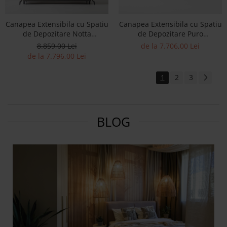
Canapea Extensibila cu Spatiu
Canapea Extensibila cu Spatiu
de Depozitare Notta
de Depozitare Puro
Personalizabila 196-236cm Stil
Personalizabila 205-240cm Stil
8.859,00 Lei
de la 7.706,00 Lei
Contemporan Tapiterie Stofa
Contemporan Tapiterie Stofa
de la 7.796,00 Lei
1
2
3
BLOG