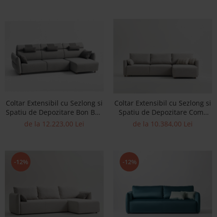
Coltar Extensibil cu Sezlong si
Coltar Extensibil cu Sezlong si
Spatiu de Depozitare Bon Bon
Spatiu de Depozitare Como
Personalizabil 310cm Stil
Personalizabil 244-284cm Stil
de la 12.223,00 Lei
de la 10.384,00 Lei
Contemporan Tapiterie Stofa
Contemporan Tapiterie Stofa
-12%
-12%