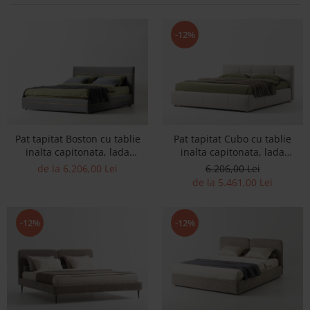
Banchete Dormitor
Accesorii
-12%
Mobilier de exterior
Gyllos
Scaune Dining
Scaune Bar
Bancheta Dining
Fotolii si Demifotolii
Pat tapitat Boston cu tablie
Pat tapitat Cubo cu tablie
inalta capitonata, lada
inalta capitonata, lada
Claudie Design
depozitare, somiera metalica,
depozitare, somiera metalica,
de la 6.206,00 Lei
6.206,00 Lei
Scaune Dining
picioare lemn 4cm, laterale
picioare lemn 4cm, laterale
de la 5.461,00 Lei
dehusabile, stil modern,
dehusabile, stil modern,
Scaune Bar
personalizabil
personalizabil
Fotolii si Demifotolii
-12%
-12%
Accesorii
Woodsoft
Paturi Tapitate
Paturi Copii
Banchete Dormitor