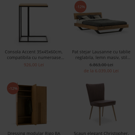
Best Sleep
-12%
Saltele
Perne si Pilote
Consola Accent 35x45x60cm,
Pat stejar Lausanne cu tablie
compatibila cu numeroase
reglabila, lemn masiv, stil
canapele, lemn masiv de
contemporan, personalizabil
926,00 Lei
6.863,00 Lei
stejar si metal
de la 6.039,00 Lei
-12%
Dressing modular Rigo BA
Scaun elegant Christopher,