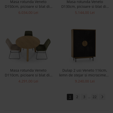
Masa rotunda Veneto
Masa rotunda Veneto
D150cm, picioare si blat din
D130cm, picioare si blat din
lemn masiv de stejar, multiple
lemn masiv de stejar, multiple
6.034,00 Lei
5.144,00 Lei
finisaje disponibile, stil
finisaje disponibile, stil
contemporan
contemporan
Masa rotunda Veneto
Dulap 2 usi Veneto 116cm,
D110cm, picioare si blat din
lemn de stejar si microciment,
lemn masiv de stejar, multiple
picioare metalice, feronerie
4.291,00 Lei
9.240,00 Lei
finisaje disponibile, stil
cu amortizare, multiple
contemporan
finisaje disponibile, stil
contemporan
1
2
3
22
...