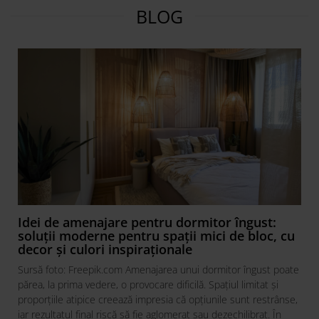
BLOG
Idei de amenajare pentru dormitor îngust:
soluții moderne pentru spații mici de bloc, cu
decor și culori inspiraționale
Sursă foto: Freepik.com Amenajarea unui dormitor îngust poate
părea, la prima vedere, o provocare dificilă. Spațiul limitat și
proporțiile atipice creează impresia că opțiunile sunt restrânse,
iar rezultatul final riscă să fie aglomerat sau dezechilibrat. În