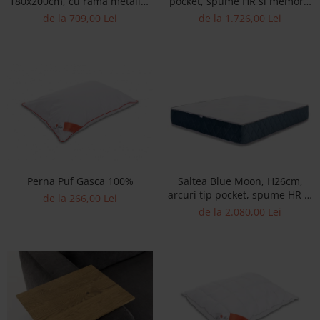
180x200cm, cu rama metalica
pocket, spume HR si memory,
Banchete Dormitor
si lamele elastice din lemn
fermitate medie
de la 709,00 Lei
de la 1.726,00 Lei
Accesorii
masiv
Mobilier de exterior
Gyllos
Scaune Dining
Scaune Bar
Bancheta Dining
Fotolii si Demifotolii
Claudie Design
Perna Puf Gasca 100%
Saltea Blue Moon, H26cm,
Scaune Dining
arcuri tip pocket, spume HR si
de la 266,00 Lei
Scaune Bar
memory, fermitate medie
de la 2.080,00 Lei
Fotolii si Demifotolii
Accesorii
Woodsoft
Paturi Tapitate
Paturi Copii
Banchete Dormitor