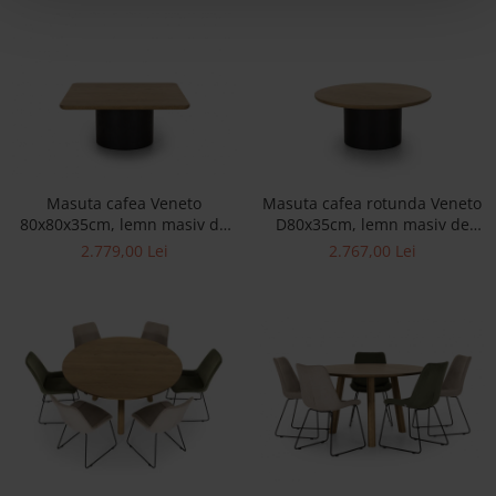
Masuta cafea Veneto
Masuta cafea rotunda Veneto
80x80x35cm, lemn masiv de
D80x35cm, lemn masiv de
stejar si microciment,
stejar si microciment,
2.779,00 Lei
2.767,00 Lei
multiple finisaje disponibile,
multiple finisaje disponibile,
stil contemporan
stil contemporan