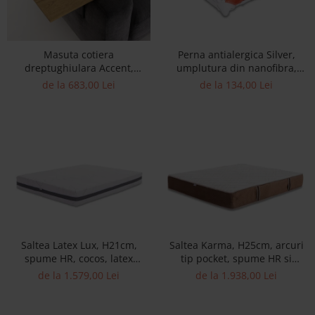
Accesorii
Roshe
Masuta cotiera
Perna antialergica Silver,
Canapele
dreptughiulara Accent,
umplutura din nanofibra,
Fotolii si Demifotolii
compatibila cu numeroase
husa poliester
de la 683,00 Lei
de la 134,00 Lei
Paturi Tapitate
canapele, lemn masiv de
stejar si otel, reglabil pentru
Banchete Dormitor
cotiere cu grosimi diferite
Accesorii
Mood
Canapele
Paturi Tapitate
Paturi Copii
Fotolii si Demifotolii
Accesorii
Saltea Latex Lux, H21cm,
Saltea Karma, H25cm, arcuri
spume HR, cocos, latex
tip pocket, spume HR si
Olta
natural, fermitate ridicata
memory, fermitate medie
de la 1.579,00 Lei
de la 1.938,00 Lei
Canapele
Fotolii si Demifotolii