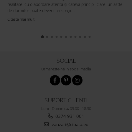
realitate, cu o abordare atentă și câteva principii clare, un astfel
de dormitor poate deveni un spațiu...
Citeste mai mult
SOCIAL
Urmareste-ne in social media
SUPORT CLIENTI
Luni - Duminica, 09:00 - 18:30
0374 931 001
vanzari@cioata.eu