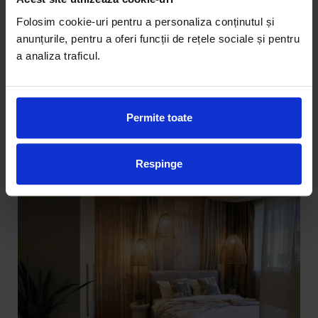
Best Sleep
Folosim cookie-uri pentru a personaliza conținutul și
Saltele
anunțurile, pentru a oferi funcții de rețele sociale și pentru
Perne si Pilote
a analiza traficul.
Birou 3 sertare Soho 140cm,
lemn de stejar si otel,
multiple finisaje disponibile,
4.267,00 Lei
stil contemporan
Permite toate
BLOG
Respinge