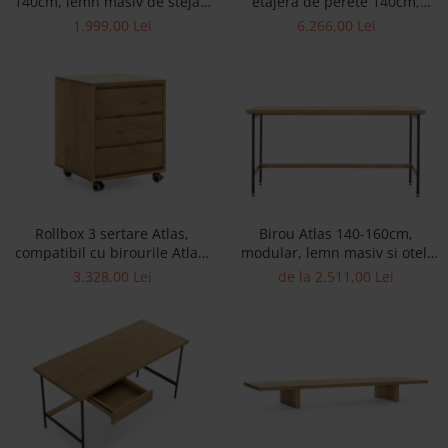
140cm, lemn masiv de stejar,
etajera de perete 140cm,
Banchete Dormitor
multiple finisaje disponibile,
lemn de stejar si otel,
1.999,00 Lei
6.266,00 Lei
Accesorii
stil contemporan
multiple finisaje disponibile,
stil contemporan
Mobilier de exterior
Gyllos
Scaune Dining
Scaune Bar
Bancheta Dining
Fotolii si Demifotolii
Claudie Design
Rollbox 3 sertare Atlas,
Birou Atlas 140-160cm,
compatibil cu birourile Atlas,
modular, lemn masiv si otel,
Scaune Dining
lemn de stejar, rotile tip
multiple finisaje disponibile,
3.328,00 Lei
de la 2.511,00 Lei
Scaune Bar
castor, feronerie cu
stil minimalist
Fotolii si Demifotolii
amortizare, multiple finisaje
disponibile, stil minimalist
Accesorii
Woodsoft
Paturi Tapitate
Paturi Copii
Banchete Dormitor