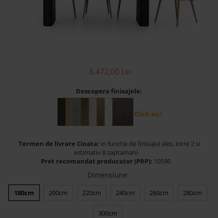
Banchete Dormitor
Accesorii
Mobilier de exterior
Gyllos
Scaune Dining
8.472,00 Lei
Scaune Bar
Bancheta Dining
Descopera finisajele:
Fotolii si Demifotolii
Claudie Design
Click aici
Scaune Dining
Scaune Bar
Termen de livrare Cioata:
in functie de finisajul ales, intre 2 si
Fotolii si Demifotolii
estimativ 8 saptamani
Pret recomandat producator (PRP):
10590
Accesorii
Dimensiune
:
Woodsoft
Paturi Tapitate
180cm
200cm
220cm
240cm
260cm
280cm
Paturi Copii
300cm
Banchete Dormitor