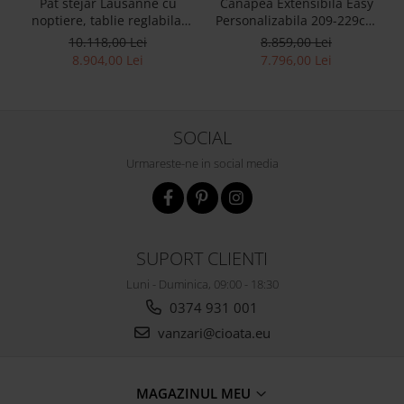
Pat stejar Lausanne cu
Canapea Extensibila Easy
noptiere, tablie reglabila,
Personalizabila 209-229cm
lemn masiv, stil
Stil Contemporan Tapiterie
10.118,00 Lei
8.859,00 Lei
contemporan,
Stofa
8.904,00 Lei
7.796,00 Lei
personalizabil
SOCIAL
Urmareste-ne in social media
SUPORT CLIENTI
Luni - Duminica, 09:00 - 18:30
0374 931 001
vanzari@cioata.eu
MAGAZINUL MEU