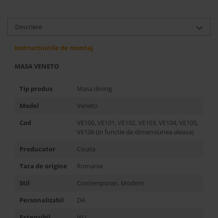
Best Sleep
Saltele
Descriere
Perne si Pilote
Instructiunile de montaj
MASA VENETO
Tip produs
Masa dining
Model
Veneto
Cod
VE100, VE101, VE102, VE103, VE104, VE105,
VE106 (in functie de dimensiunea aleasa)
Producator
Cioata
Tara de origine
Romania
Stil
Contemporan, Modern
Personalizabil
DA
Extensibil
NU