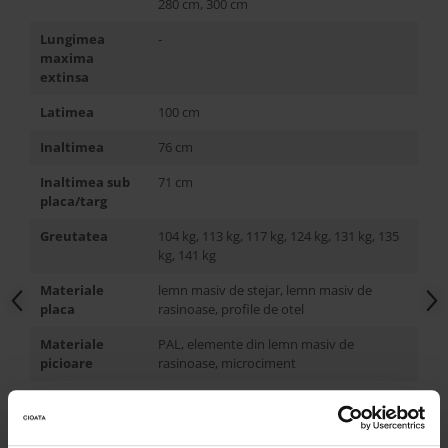
280 cm, 300 cm
Lungimea
-
maxima
extinsa
Latimea
100 cm
Inaltimea
76 cm
Inaltimea sub
71 cm
placa/targ
Greutatea
104 kg, 113 kg, 117 kg, 124 kg, 131 kg, 135
kg, 141 kg
Materiale
lemn masiv de stejar, lemn masiv de
placa
rasinoase, profile de otel
Materiale
PAL, elemente din lemn masiv de
picioare
rasinoase, microciment
Particularitati
picioarele pot fi repozitionate fata de
capatul scurt al mesei