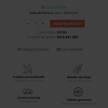
Accesorii
LA COMANDA
Roshe
Data de livrare:
Marti, 08.09.2026
Canapele
ADAUGA IN COS
Fotolii si Demifotolii
Paturi Tapitate
Cod Produs:
VE100
Ai nevoie de ajutor?
0374 931 001
Banchete Dormitor
Accesorii
Adauga la Favorite
Cere informatii
Mood
Canapele
Paturi Tapitate
Paturi Copii
Fotolii si Demifotolii
Produse personalizabile
Mobilier din stejar
Canapele, scaune, fotolii
Fabricat in Romania
Accesorii
Olta
Canapele
Livrare si montaj
Calitate garantata
Afla detalii aici
Fotolii si Demifotolii
Experienta de peste 30 de ani