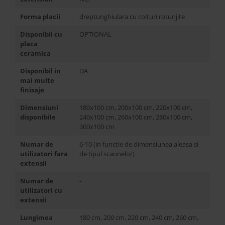
Forma placii
dreptunghiulara cu colturi rotunjite
Disponibil cu
OPTIONAL
placa
ceramica
Disponibil in
DA
mai multe
finisaje
Dimensiuni
180x100 cm, 200x100 cm, 220x100 cm,
disponibile
240x100 cm, 260x100 cm, 280x100 cm,
300x100 cm
Numar de
6-10 (in functie de dimensiunea aleasa si
utilizatori fara
de tipul scaunelor)
extensii
Numar de
-
utilizatori cu
extensii
Lungimea
180 cm, 200 cm, 220 cm, 240 cm, 260 cm,