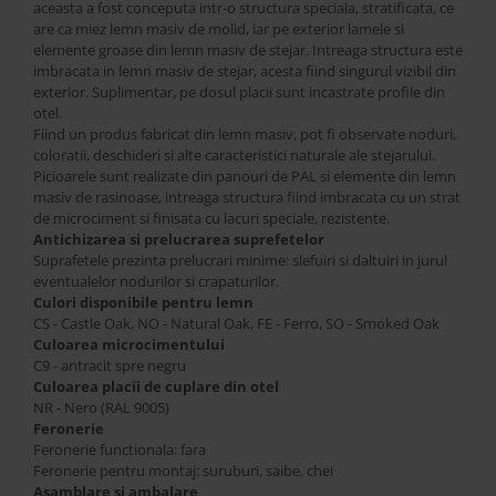
aceasta a fost conceputa intr-o structura speciala, stratificata, ce
are ca miez lemn masiv de molid, iar pe exterior lamele si
elemente groase din lemn masiv de stejar. Intreaga structura este
imbracata in lemn masiv de stejar, acesta fiind singurul vizibil din
exterior. Suplimentar, pe dosul placii sunt incastrate profile din
otel.
Fiind un produs fabricat din lemn masiv, pot fi observate noduri,
coloratii, deschideri si alte caracteristici naturale ale stejarului.
Picioarele sunt realizate din panouri de PAL si elemente din lemn
masiv de rasinoase, intreaga structura fiind imbracata cu un strat
de microciment si finisata cu lacuri speciale, rezistente.
Antichizarea si prelucrarea suprefetelor
Suprafetele prezinta prelucrari minime: slefuiri si daltuiri in jurul
eventualelor nodurilor si crapaturilor.
Culori disponibile pentru lemn
CS - Castle Oak, NO - Natural Oak, FE - Ferro, SO - Smoked Oak
Culoarea microcimentului
C9 - antracit spre negru
Culoarea placii de cuplare din otel
NR - Nero (RAL 9005)
Feronerie
Feronerie functionala: fara
Feronerie pentru montaj: suruburi, saibe, chei
Asamblare si ambalare