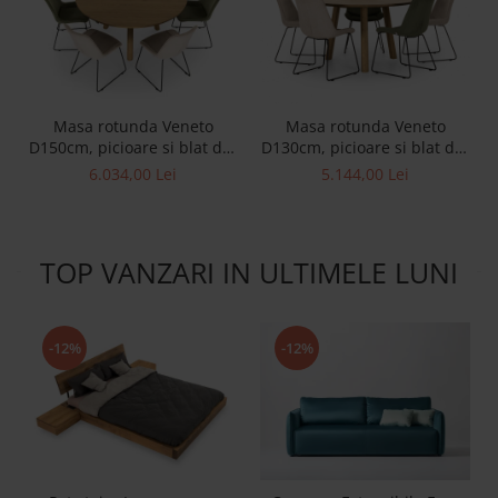
Masa rotunda Veneto
Masa rotunda Veneto
D150cm, picioare si blat din
D130cm, picioare si blat din
lemn masiv de stejar,
lemn masiv de stejar,
6.034,00 Lei
5.144,00 Lei
multiple finisaje
multiple finisaje
disponibile, stil
disponibile, stil
contemporan
contemporan
TOP VANZARI IN ULTIMELE LUNI
-12%
-12%