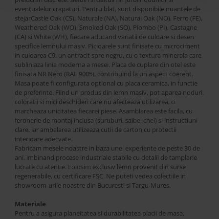
eventualelor crapaturi. Pentru blat, sunt disponibile nuantele de
stejarCastle Oak (CS), Naturale (NA), Natural Oak (NO), Ferro (FE),
Weathered Oak (WO), Smoked Oak (SO), Piombo (PI), Castagne
(CA) si White (WH), fiecare aducand variatii de culoare si desen
specifice lemnului masiv. Picioarele sunt finisate cu microciment
in culoarea C9, un antracit spre negru, cu o textura minerala care
subliniaza linia moderna a mesei. Placa de cuplare din otel este
finisata NR Nero (RAL 9005), contribuind la un aspect coerent.
Masa poate fi configurata optional cu placa ceramica, in functie
de preferinte. Fiind un produs din lemn masiv, pot aparea noduri,
coloratii si mici deschideri care nu afecteaza utilizarea, ci
marcheaza unicitatea fiecarei piese. Asamblarea este facila, cu
feronerie de montaj inclusa (suruburi, saibe, chei) si instructiuni
clare, iar ambalarea utilizeaza cutii de carton cu protectii
interioare adecvate.
Fabricam mesele noastre in baza unei experiente de peste 30 de
ani, imbinand procese industriale stabile cu detalii de tamplarie
lucrate cu atentie. Folosim exclusiv lemn provenit din surse
regenerabile, cu certificare FSC. Ne puteti vedea colectiile in
showroom-urile noastre din Bucuresti si Targu-Mures.
Materiale
Pentru a asigura planeitatea si durabilitatea placii de masa,