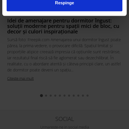
Best Sleep
Respinge
Saltele
Perne si Pilote
Idei de amenajare pentru dormitor îngust:
soluții moderne pentru spații mici de bloc, cu
decor și culori inspiraționale
Sursă foto: Freepik.com Amenajarea unui dormitor îngust poate
părea, la prima vedere, o provocare dificilă. Spațiul limitat și
proporțiile atipice creează impresia că opțiunile sunt restrânse,
iar rezultatul final riscă să fie aglomerat sau dezechilibrat. În
realitate, cu o abordare atentă și câteva principii clare, un astfel
de dormitor poate deveni un spațiu...
Citeste mai mult
SOCIAL
Urmareste-ne in social media