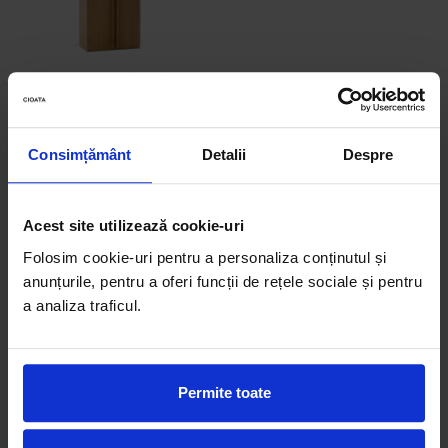
Accesorii
Roshe
Dressing modular Rigo D
Canapele
90cm, dotat cu polite si bara
Fotolii si Demifotolii
de haine, lemn de stejar,
7.180,00 Lei
Paturi Tapitate
feronerie cu amortizare,
6.318,00 Lei
multiple finisaje disponibile,
Consimțământ
Detalii
Despre
Banchete Dormitor
stil contemporan
Accesorii
Mood
BLOG
Acest site utilizează cookie-uri
Canapele
Folosim cookie-uri pentru a personaliza conținutul și
Paturi Tapitate
anunțurile, pentru a oferi funcții de rețele sociale și pentru
Paturi Copii
a analiza traficul.
Fotolii si Demifotolii
Accesorii
Olta
Permite toate
Canapele
Fotolii si Demifotolii