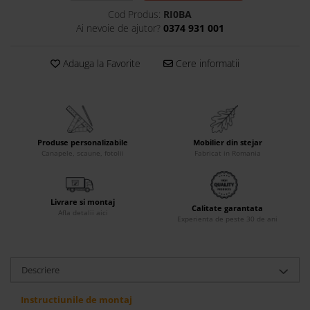
Cod Produs:
RI0BA
Accesorii
Ai nevoie de ajutor?
0374 931 001
Roshe
Canapele
Adauga la Favorite
Cere informatii
Fotolii si Demifotolii
Paturi Tapitate
Banchete Dormitor
Accesorii
Produse personalizabile
Mobilier din stejar
Mood
Canapele, scaune, fotolii
Fabricat in Romania
Canapele
Paturi Tapitate
Paturi Copii
Livrare si montaj
Calitate garantata
Afla detalii aici
Fotolii si Demifotolii
Experienta de peste 30 de ani
Accesorii
Olta
Descriere
Canapele
Fotolii si Demifotolii
Instructiunile de montaj