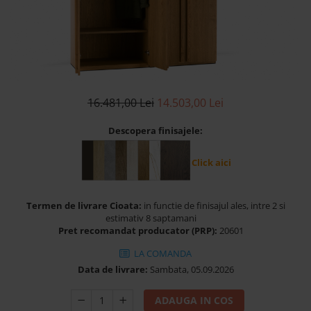
Banchete Dormitor
Accesorii
Mobilier de exterior
Gyllos
Scaune Dining
16.481,00 Lei
14.503,00 Lei
Scaune Bar
Bancheta Dining
Descopera finisajele:
Fotolii si Demifotolii
Claudie Design
Click aici
Scaune Dining
Scaune Bar
Termen de livrare Cioata:
in functie de finisajul ales, intre 2 si
Fotolii si Demifotolii
estimativ 8 saptamani
Pret recomandat producator (PRP):
20601
Accesorii
Woodsoft
LA COMANDA
Data de livrare:
Sambata, 05.09.2026
Paturi Tapitate
Paturi Copii
ADAUGA IN COS
Banchete Dormitor