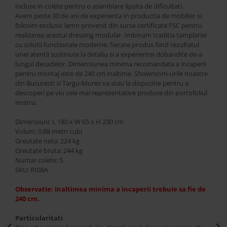
incluse in colete pentru o asamblare lipsita de dificultati.
Avem peste 30 de ani de experienta in productia de mobilier si
folosim exclusiv lemn provenit din surse certificate FSC pentru
realizarea acestui dressing modular. Imbinam traditia tamplariei
cu solutii functionale moderne, fiecare produs fiind rezultatul
unei atentii sustinute la detaliu si a experientei dobandite de-a
lungul decadelor. Dimensiunea minima recomandata a incaperii
pentru montaj este de 240 cm inaltime. Showroom-urile noastre
din Bucuresti si Targu-Mures va stau la dispozitie pentru a
descoperi pe viu cele mai reprezentative produse din portofoliul
nostru.
Dimensiuni: L 180 x W 65 x H 230 cm
Volum: 0.88 metri cubi
Greutate neta: 224 kg
Greutate bruta: 244 kg
Numar colete: 5
SKU: RI0BA
Observatie: Inaltimea minima a incaperii trebuie sa fie de
240 cm.
Particularitati