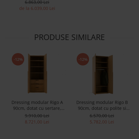
masiv, stil contemporan,
6.863,00 Lei
personalizabil
de la 6.039,00 Lei
PRODUSE SIMILARE
-12%
-12%
Dressing modular Rigo A
Dressing modular Rigo B
90cm, dotat cu sertare,
90cm, dotat cu polite si
polite si bara de haine,
bara de haine, lemn de
9.910,00 Lei
6.570,00 Lei
lemn de stejar, feronerie cu
stejar, feronerie cu
8.721,00 Lei
5.782,00 Lei
amortizare, multiple finisaje
amortizare, multiple finisaje
disponibile, stil
disponibile, stil
contemporan
contemporan