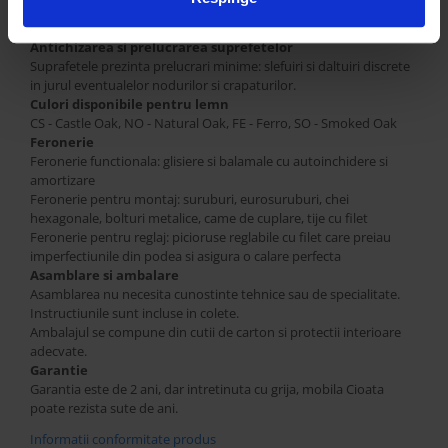
Fiind un produs fabricat din lemn masiv, pot fi observate noduri,
coloratii, deschideri si alte caracteristici naturale ale stejarului.
Antichizarea si prelucrarea suprefetelor
Suprafetele prezinta prelucrari minime: slefuiri si daltuiri discrete
in jurul eventualelor nodurilor si crapaturilor.
Culori disponibile pentru lemn
CS - Castle Oak, NO - Natural Oak, FE - Ferro, SO - Smoked Oak
Feronerie
Feronerie functionala: glisiere si balamale cu autoinchidere si
amortizare
Feronerie pentru montaj: suruburi, eurosuruburi, chei
hexagonale, bolturi metalice, came de cuplare, tije cu filet
Feronerie pentru reglaj: picioruse reglabile cu filet care preiau
imperfectiunile din podea si asigura o calare perfecta
Asamblare si ambalare
Asamblarea nu necesita cunostinte tehnice sau de specialitate.
Instructiunile sunt incluse in colete.
Ambalajul se compune din cutii de carton si protectii interioare
adecvate.
Garantie
Garantia este de 2 ani, dar intretinuta cu grija, mobila Cioata
poate rezista sute de ani.
Informatii conformitate produs