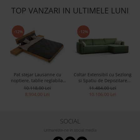
TOP VANZARI IN ULTIMELE LUNI
-12%
-12%
Pat stejar Lausanne cu
Coltar Extensibil cu Sezlong
noptiere, tablie reglabila,
si Spatiu de Depozitare
lemn masiv, stil
Esse Personalizabil 309cm
10.118,00 Lei
11.484,00 Lei
contemporan,
Stil Contemporan Cadru
8.904,00 Lei
10.106,00 Lei
personalizabil
Lemn Masiv Tapiterie Stofa
SOCIAL
Urmareste-ne in social media