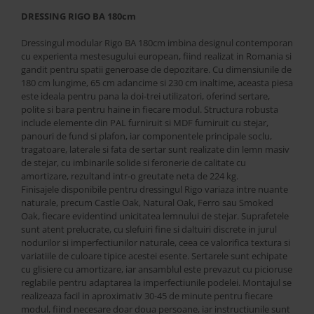
Best Sleep
DRESSING RIGO BA 180cm
Saltele
Dressingul modular Rigo BA 180cm imbina designul contemporan
Perne si Pilote
cu experienta mestesugului european, fiind realizat in Romania si
gandit pentru spatii generoase de depozitare. Cu dimensiunile de
180 cm lungime, 65 cm adancime si 230 cm inaltime, aceasta piesa
este ideala pentru pana la doi-trei utilizatori, oferind sertare,
polite si bara pentru haine in fiecare modul. Structura robusta
include elemente din PAL furniruit si MDF furniruit cu stejar,
panouri de fund si plafon, iar componentele principale soclu,
tragatoare, laterale si fata de sertar sunt realizate din lemn masiv
de stejar, cu imbinarile solide si feronerie de calitate cu
amortizare, rezultand intr-o greutate neta de 224 kg.
Finisajele disponibile pentru dressingul Rigo variaza intre nuante
naturale, precum Castle Oak, Natural Oak, Ferro sau Smoked
Oak, fiecare evidentind unicitatea lemnului de stejar. Suprafetele
sunt atent prelucrate, cu slefuiri fine si daltuiri discrete in jurul
nodurilor si imperfectiunilor naturale, ceea ce valorifica textura si
variatiile de culoare tipice acestei esente. Sertarele sunt echipate
cu glisiere cu amortizare, iar ansamblul este prevazut cu picioruse
reglabile pentru adaptarea la imperfectiunile podelei. Montajul se
realizeaza facil in aproximativ 30-45 de minute pentru fiecare
modul, fiind necesare doar doua persoane, iar instructiunile sunt