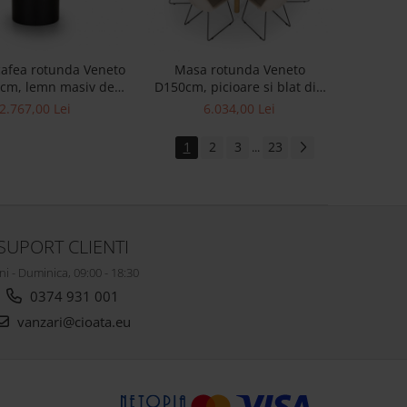
afea rotunda Veneto
Masa rotunda Veneto
cm, lemn masiv de
D150cm, picioare si blat din
 microciment, multiple
lemn masiv de stejar, multiple
2.767,00 Lei
6.034,00 Lei
je disponibile, stil
finisaje disponibile, stil
contemporan
contemporan
1
2
3
23
...
SUPORT CLIENTI
ni - Duminica, 09:00 - 18:30
0374 931 001
vanzari@cioata.eu