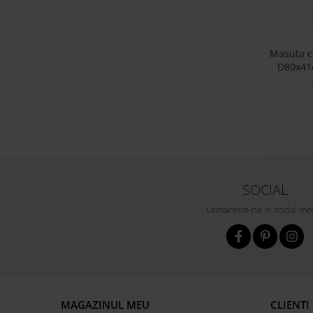
Masuta c
D80x41
stejar si
finisa
c
SOCIAL
Urmareste-ne in social me
MAGAZINUL MEU
CLIENTI