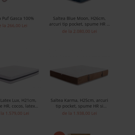
a Puf Gasca 100%
Saltea Blue Moon, H26cm,
arcuri tip pocket, spume HR si
 la 266,00 Lei
memory, fermitate medie
de la 2.080,00 Lei
 Latex Lux, H21cm,
Saltea Karma, H25cm, arcuri
 HR, cocos, latex
tip pocket, spume HR si
, fermitate ridicata
memory, fermitate medie
la 1.579,00 Lei
de la 1.938,00 Lei