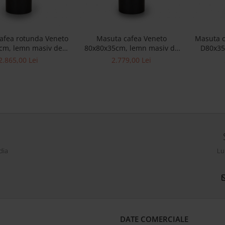
afea rotunda Veneto
Masuta cafea Veneto
Masuta c
cm, lemn masiv de
80x80x35cm, lemn masiv de
D80x35
 microciment, multiple
stejar si microciment, multiple
stejar si
2.865,00 Lei
2.779,00 Lei
je disponibile, stil
finisaje disponibile, stil
finisa
ontemporan
contemporan
dia
Lu
DATE COMERCIALE