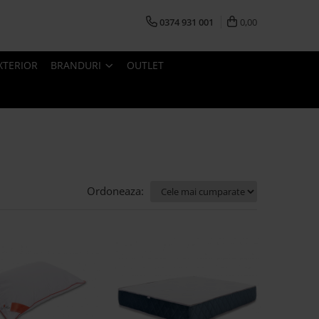
0374 931 001
0,00
XTERIOR
BRANDURI
OUTLET
Ordoneaza: