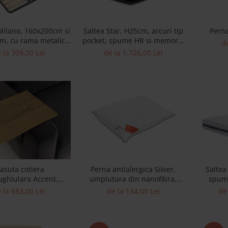
Milano, 160x200cm si
Saltea Star, H25cm, arcuri tip
Pern
m, cu rama metalica
pocket, spume HR si memory,
de
le elastice din lemn
fermitate medie
 la 709,00 Lei
de la 1.726,00 Lei
masiv
asuta cotiera
Perna antialergica Silver,
Saltea
ughiulara Accent,
umplutura din nanofibra,
spume
bila cu numeroase
husa poliester
natural
 la 683,00 Lei
de la 134,00 Lei
de 
le, lemn masiv de
 otel, reglabil pentru
 cu grosimi diferite