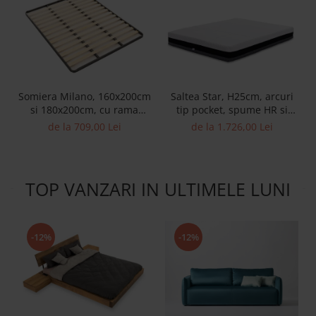
Somiera Milano, 160x200cm
Saltea Star, H25cm, arcuri
si 180x200cm, cu rama
tip pocket, spume HR si
metalica si lamele elastice
memory, fermitate medie
de la 709,00 Lei
de la 1.726,00 Lei
din lemn masiv
TOP VANZARI IN ULTIMELE LUNI
-12%
-12%