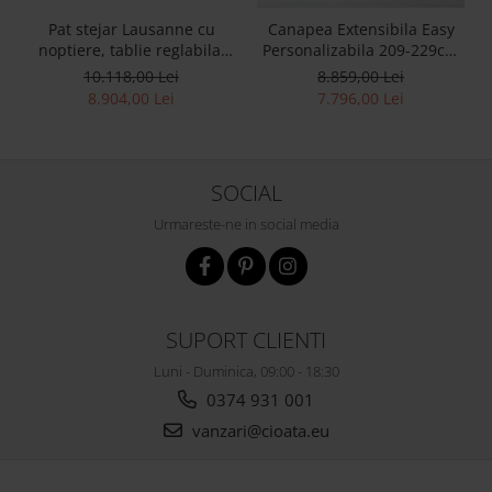
Pat stejar Lausanne cu
Canapea Extensibila Easy
noptiere, tablie reglabila,
Personalizabila 209-229cm
lemn masiv, stil
Stil Contemporan Tapiterie
10.118,00 Lei
8.859,00 Lei
contemporan,
Stofa
8.904,00 Lei
7.796,00 Lei
personalizabil
SOCIAL
Urmareste-ne in social media
SUPORT CLIENTI
Luni - Duminica, 09:00 - 18:30
0374 931 001
vanzari@cioata.eu