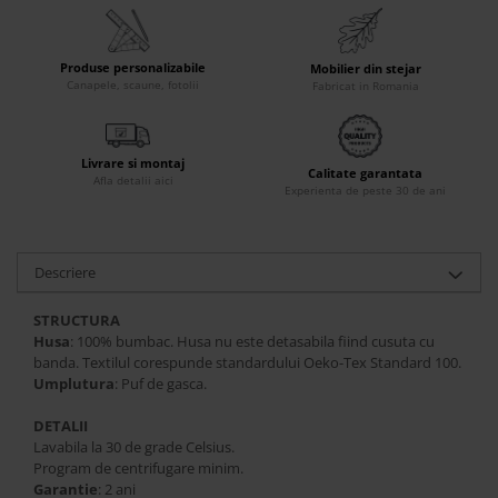
Accesorii
Roshe
Produse personalizabile
Mobilier din stejar
Canapele
Canapele, scaune, fotolii
Fabricat in Romania
Fotolii si Demifotolii
Paturi Tapitate
Livrare si montaj
Banchete Dormitor
Calitate garantata
Afla detalii aici
Experienta de peste 30 de ani
Accesorii
Mood
Canapele
Descriere
Paturi Tapitate
STRUCTURA
Paturi Copii
Husa
: 100% bumbac. Husa nu este detasabila fiind cusuta cu
Fotolii si Demifotolii
banda. Textilul corespunde standardului Oeko-Tex Standard 100.
Accesorii
Umplutura
: Puf de gasca.
Olta
DETALII
Canapele
Lavabila la 30 de grade Celsius.
Program de centrifugare minim.
Fotolii si Demifotolii
Garantie
: 2 ani