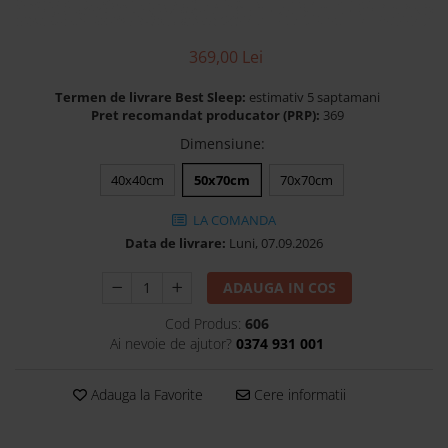
Banchete Dormitor
Accesorii
369,00 Lei
Mobilier de exterior
Gyllos
Termen de livrare Best Sleep:
estimativ 5 saptamani
Pret recomandat producator (PRP):
369
Scaune Dining
Dimensiune
:
Scaune Bar
Bancheta Dining
40x40cm
50x70cm
70x70cm
Fotolii si Demifotolii
LA COMANDA
Claudie Design
Data de livrare:
Luni, 07.09.2026
Scaune Dining
Scaune Bar
ADAUGA IN COS
Fotolii si Demifotolii
Cod Produs:
606
Accesorii
Ai nevoie de ajutor?
0374 931 001
Woodsoft
Paturi Tapitate
Adauga la Favorite
Cere informatii
Paturi Copii
Banchete Dormitor