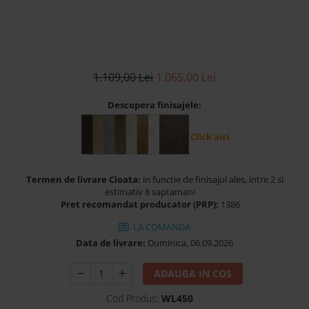
Banchete Dormitor
Accesorii
Mobilier de exterior
Gyllos
1.109,00 Lei
1.065,00 Lei
Scaune Dining
Scaune Bar
Descopera finisajele:
Bancheta Dining
Click aici
Fotolii si Demifotolii
Claudie Design
Scaune Dining
Termen de livrare Cioata:
in functie de finisajul ales, intre 2 si
estimativ 8 saptamani
Scaune Bar
Pret recomandat producator (PRP):
1386
Fotolii si Demifotolii
LA COMANDA
Accesorii
Data de livrare:
Duminica, 06.09.2026
Woodsoft
Paturi Tapitate
ADAUGA IN COS
Paturi Copii
Cod Produs:
WL450
Banchete Dormitor