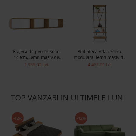
Etajera de perete Soho
Biblioteca Atlas 70cm,
140cm, lemn masiv de
modulara, lemn masiv de
stejar, multiple finisaje
stejar si otel, multiple
1.999,00 Lei
4.462,00 Lei
disponibile, stil
finisaje disponibile, stil
contemporan
minimalist
TOP VANZARI IN ULTIMELE LUNI
-12%
-12%