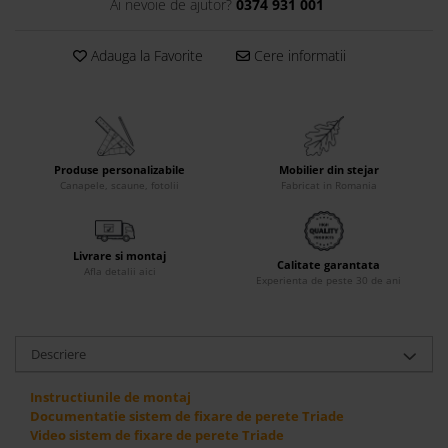
Ai nevoie de ajutor?
0374 931 001
Accesorii
Roshe
Adauga la Favorite
Cere informatii
Canapele
Fotolii si Demifotolii
Paturi Tapitate
Banchete Dormitor
Produse personalizabile
Mobilier din stejar
Accesorii
Canapele, scaune, fotolii
Fabricat in Romania
Mood
Canapele
Livrare si montaj
Paturi Tapitate
Calitate garantata
Afla detalii aici
Experienta de peste 30 de ani
Paturi Copii
Fotolii si Demifotolii
Accesorii
Descriere
Olta
Instructiunile de montaj
Canapele
Documentatie sistem de fixare de perete Triade
Fotolii si Demifotolii
Video sistem de fixare de perete Triade