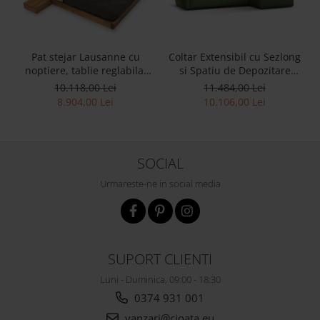
Pat stejar Lausanne cu
Coltar Extensibil cu Sezlong
noptiere, tablie reglabila,
si Spatiu de Depozitare
lemn masiv, stil
Esse Personalizabil 309cm
10.118,00 Lei
11.484,00 Lei
contemporan,
Stil Contemporan Cadru
8.904,00 Lei
10.106,00 Lei
personalizabil
Lemn Masiv Tapiterie Stofa
SOCIAL
Urmareste-ne in social media
SUPORT CLIENTI
Luni - Duminica, 09:00 - 18:30
0374 931 001
vanzari@cioata.eu