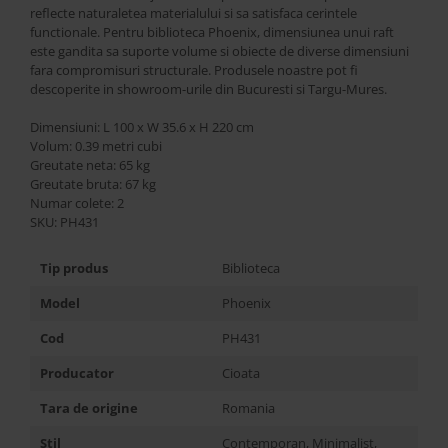
reflecte naturaletea materialului si sa satisfaca cerintele
functionale. Pentru biblioteca Phoenix, dimensiunea unui raft
este gandita sa suporte volume si obiecte de diverse dimensiuni
fara compromisuri structurale. Produsele noastre pot fi
descoperite in showroom-urile din Bucuresti si Targu-Mures.
Dimensiuni: L 100 x W 35.6 x H 220 cm
Volum: 0.39 metri cubi
Greutate neta: 65 kg
Greutate bruta: 67 kg
Numar colete: 2
SKU: PH431
Tip produs
Biblioteca
Model
Phoenix
Cod
PH431
Producator
Cioata
Tara de origine
Romania
Stil
Contemporan, Minimalist,