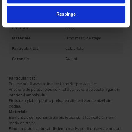
Picioare/Soclu
lemn masiv de stejar
Fixare pe perete
NU, dar se poate ancora de
Respinge
perete
Greutate
65 kg
Materiale
lemn masiv de stejar
Particularitati
dublu-fata
Garantie
24 luni
Particularitati
Politele pot fi asezate in diferite pozitii prestabilite.
Ancorare de perete folosind kitul de ancorare ce poate fi gasit in
interiorul ambalajului.
Picioare reglabile pentru preluarea diferentelor de nivel din
podea.
Materiale
Elementele componente ale bibliotecii sunt fabricate din lemn
masiv de stejar.
Fiind un produs fabricat din lemn masiv, pot fi observate noduri,