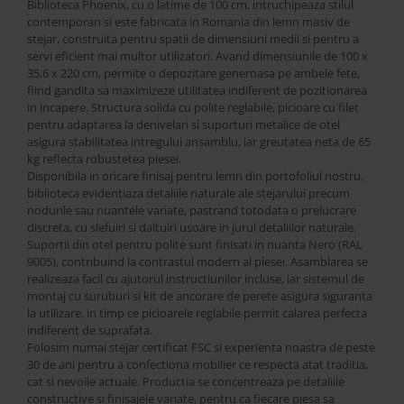
Best Sleep
Biblioteca Phoenix, cu o latime de 100 cm, intruchipeaza stilul
contemporan si este fabricata in Romania din lemn masiv de
Saltele
stejar, construita pentru spatii de dimensiuni medii si pentru a
Perne si Pilote
servi eficient mai multor utilizatori. Avand dimensiunile de 100 x
35,6 x 220 cm, permite o depozitare generoasa pe ambele fete,
fiind gandita sa maximizeze utilitatea indiferent de pozitionarea
in incapere. Structura solida cu polite reglabile, picioare cu filet
pentru adaptarea la denivelari si suporturi metalice de otel
asigura stabilitatea intregului ansamblu, iar greutatea neta de 65
kg reflecta robustetea piesei.
Disponibila in oricare finisaj pentru lemn din portofoliul nostru,
biblioteca evidentiaza detaliile naturale ale stejarului precum
nodurile sau nuantele variate, pastrand totodata o prelucrare
discreta, cu slefuiri si daltuiri usoare in jurul detaliilor naturale.
Suportii din otel pentru polite sunt finisati in nuanta Nero (RAL
9005), contribuind la contrastul modern al piesei. Asamblarea se
realizeaza facil cu ajutorul instructiunilor incluse, iar sistemul de
montaj cu suruburi si kit de ancorare de perete asigura siguranta
la utilizare, in timp ce picioarele reglabile permit calarea perfecta
indiferent de suprafata.
Folosim numai stejar certificat FSC si experienta noastra de peste
30 de ani pentru a confectiona mobilier ce respecta atat traditia,
cat si nevoile actuale. Productia se concentreaza pe detaliile
constructive si finisajele variate, pentru ca fiecare piesa sa