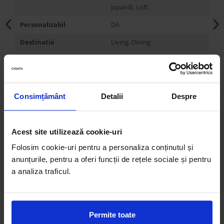
Japandi, Loft
Personalizabil
DA
Destinatie
Living, Dining
Compartimentare
5 polite
Disponibil in mai multe
DA
finisaje
Consimțământ
Detalii
Despre
Lungime
100 cm
Latime
36 cm
Acest site utilizează cookie-uri
Inaltime
220 cm
Folosim cookie-uri pentru a personaliza conținutul și
Inaltime picioare/soclu
20 cm
anunțurile, pentru a oferi funcții de rețele sociale și pentru
a analiza traficul.
Tragatoare
-
Balamale usi
-
Glisiere sertare
-
Permite toate