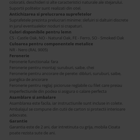
coloratii, deschideri si alte caracteristici naturale ale stejarului.
Suportii politelor sunt realizati din otel.
Antichizarea si prelucrarea suprefetelor
Suprafetele prezinta prelucrari minime: slefuiri si daltuiri discrete
in jurul eventualelor noduri si crapaturi.
Culori disponibile pentru lemn
CS - Castle Oak, NO - Natural Oak, FE - Ferro, SO - Smoked Oak
Culoarea pentru componentele metalice
NR - Nero (RAL 9005)
Feronerie
Feronerie functionala: fara
Feronerie pentru montaj: suruburi, saibe, chei
Feronerie pentru ancorare de perete: dibluri, suruburi, saibe,
panglica de ancorare
Feronerie pentru reglaj: picioruse reglabile cu filet care preiau
imperfectiunile din podea si asigura o calare perfecta
Asamblare si ambalare
Asamblarea este facila, iar instructiunile sunt incluse in colete.
Ambalajul se compune din cutii de carton si protectii interioare
adecvate.
Garantie
Garantia este de 2 ani, dar intretinuta cu grija, mobila Cioata
poate rezista sute de ani.