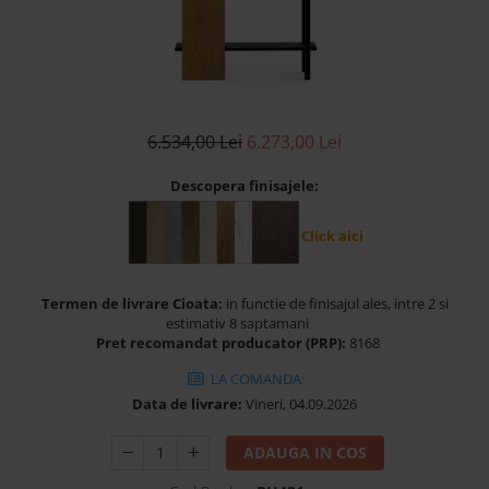
Banchete Dormitor
Accesorii
Mobilier de exterior
Gyllos
Scaune Dining
6.534,00 Lei
6.273,00 Lei
Scaune Bar
Descopera finisajele:
Bancheta Dining
Fotolii si Demifotolii
Click aici
Claudie Design
Scaune Dining
Termen de livrare Cioata:
in functie de finisajul ales, intre 2 si
Scaune Bar
estimativ 8 saptamani
Fotolii si Demifotolii
Pret recomandat producator (PRP):
8168
Accesorii
LA COMANDA
Woodsoft
Data de livrare:
Vineri, 04.09.2026
Paturi Tapitate
ADAUGA IN COS
Paturi Copii
Banchete Dormitor