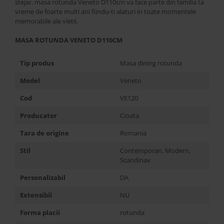
Best Sleep
stejar, masa rotunda Veneto D110cm va face parte din familia ta
vreme de foarte multi ani fiindu-ti alaturi in toate momentele
Saltele
memorabile ale vietii.
Perne si Pilote
MASA ROTUNDA VENETO D110CM
Tip produs
Masa dining rotunda
Model
Veneto
Cod
VE120
Producator
Cioata
Tara de origine
Romania
Stil
Contemporan, Modern,
Scandinav
Personalizabil
DA
Extensibil
NU
Forma placii
rotunda