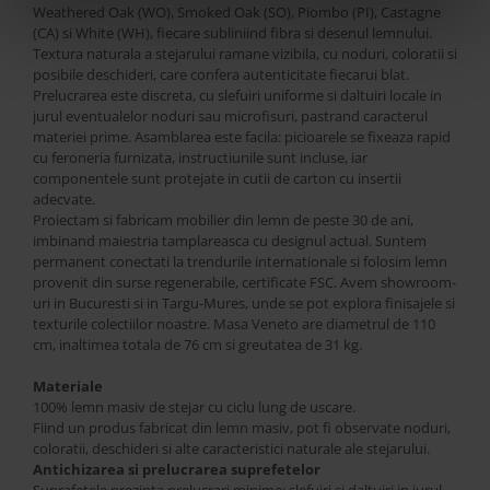
Weathered Oak (WO), Smoked Oak (SO), Piombo (PI), Castagne
(CA) si White (WH), fiecare subliniind fibra si desenul lemnului.
Textura naturala a stejarului ramane vizibila, cu noduri, coloratii si
posibile deschideri, care confera autenticitate fiecarui blat.
Prelucrarea este discreta, cu slefuiri uniforme si daltuiri locale in
jurul eventualelor noduri sau microfisuri, pastrand caracterul
materiei prime. Asamblarea este facila: picioarele se fixeaza rapid
cu feroneria furnizata, instructiunile sunt incluse, iar
componentele sunt protejate in cutii de carton cu insertii
adecvate.
Proiectam si fabricam mobilier din lemn de peste 30 de ani,
imbinand maiestria tamplareasca cu designul actual. Suntem
permanent conectati la trendurile internationale si folosim lemn
provenit din surse regenerabile, certificate FSC. Avem showroom-
uri in Bucuresti si in Targu-Mures, unde se pot explora finisajele si
texturile colectiilor noastre. Masa Veneto are diametrul de 110
cm, inaltimea totala de 76 cm si greutatea de 31 kg.
Materiale
100% lemn masiv de stejar cu ciclu lung de uscare.
Fiind un produs fabricat din lemn masiv, pot fi observate noduri,
coloratii, deschideri si alte caracteristici naturale ale stejarului.
Antichizarea si prelucrarea suprefetelor