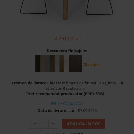
Banchete Dormitor
Accesorii
Mobilier de exterior
Gyllos
Scaune Dining
4.291,00 Lei
Scaune Bar
Descopera finisajele:
Bancheta Dining
Fotolii si Demifotolii
Click aici
Claudie Design
Scaune Dining
Termen de livrare Cioata:
in functie de finisajul ales, intre 2 si
Scaune Bar
estimativ 8 saptamani
Fotolii si Demifotolii
Pret recomandat producator (PRP):
5364
Accesorii
LA COMANDA
Woodsoft
Data de livrare:
Luni, 07.09.2026
Paturi Tapitate
ADAUGA IN COS
Paturi Copii
Banchete Dormitor