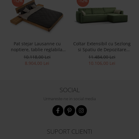
-12%
-12%
Pat stejar Lausanne cu
Coltar Extensibil cu Sezlong
noptiere, tablie reglabila,
si Spatiu de Depozitare
lemn masiv, stil
Esse Personalizabil 309cm
10.118,00 Lei
11.484,00 Lei
contemporan,
Stil Contemporan Cadru
8.904,00 Lei
10.106,00 Lei
personalizabil
Lemn Masiv Tapiterie Stofa
SOCIAL
Urmareste-ne in social media
SUPORT CLIENTI