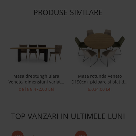
PRODUSE SIMILARE
Masa dreptunghiulara
Masa rotunda Veneto
Veneto, dimensiuni variate,
D150cm, picioare si blat din
minimalist, lemn de stejar
lemn masiv de stejar,
de la 8.472,00 Lei
6.034,00 Lei
si microciment, mutiple
multiple finisaje
finisaje disponibile, stil
disponibile, stil
contemporan
contemporan
TOP VANZARI IN ULTIMELE LUNI