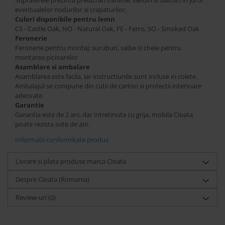
Suprafetele prezinta prelucrari minime: slefuiri si daltuiri in jurul
eventualelor nodurilor si crapaturilor.
Culori disponibile pentru lemn
CS - Castle Oak, NO - Natural Oak, FE - Ferro, SO - Smoked Oak
Feronerie
Feronerie pentru montaj: suruburi, saibe si cheie pentru
montarea picioarelor
Asamblare si ambalare
Asamblarea este facila, iar instructiunile sunt incluse in colete.
Ambalajul se compune din cutii de carton si protectii interioare
adecvate.
Garantie
Garantia este de 2 ani, dar intretinuta cu grija, mobila Cioata
poate rezista sute de ani.
Informatii conformitate produs
Livrare si plata produse marca Cioata
Despre Cioata (Romania)
Review-uri
(0)