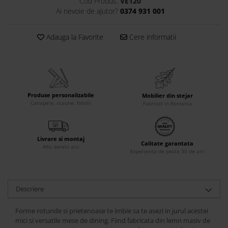
Cod Produs:
VE120
Accesorii
Ai nevoie de ajutor?
0374 931 001
Roshe
Adauga la Favorite
Cere informatii
Canapele
Fotolii si Demifotolii
Paturi Tapitate
Banchete Dormitor
Accesorii
Produse personalizabile
Mobilier din stejar
Canapele, scaune, fotolii
Fabricat in Romania
Mood
Canapele
Paturi Tapitate
Livrare si montaj
Calitate garantata
Afla detalii aici
Paturi Copii
Experienta de peste 30 de ani
Fotolii si Demifotolii
Accesorii
Olta
Descriere
Canapele
Forme rotunde si prietenoase te imbie sa te asezi in jurul acestei
Fotolii si Demifotolii
mici si versatile mese de dining. Fiind fabricata din lemn masiv de