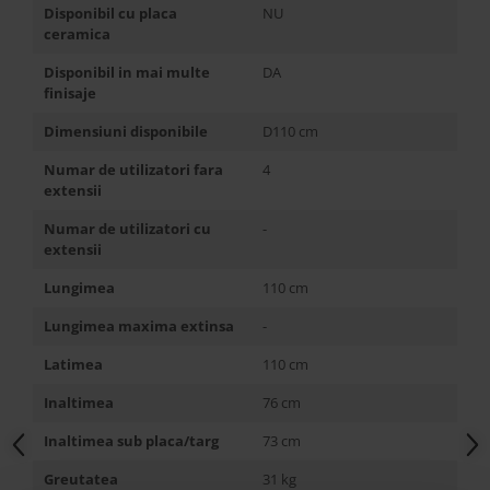
Disponibil cu placa
NU
ceramica
Disponibil in mai multe
DA
finisaje
Dimensiuni disponibile
D110 cm
Numar de utilizatori fara
4
extensii
Numar de utilizatori cu
-
extensii
Lungimea
110 cm
Lungimea maxima extinsa
-
Latimea
110 cm
Inaltimea
76 cm
Inaltimea sub placa/targ
73 cm
Greutatea
31 kg