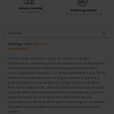
Accesorii
Livrare si montaj
Calitate garantata
Roshe
Afla detalii aici
Experienta de peste 30 de ani
Canapele
Fotolii si Demifotolii
Descriere
Paturi Tapitate
Banchete Dormitor
Catalogul Olta:
descarca
Accesorii
Fisa tehnica
Mood
Fotoliul rotativ Oval este o piesa de mobilier cu design
Canapele
contemporan, conceputa pentru amenajarea unui living modern.
Paturi Tapitate
Produsul este realizat in Europa si face parte din portofoliul
nostru disponibil in Romania. Cu dimensiunile de 80 x 80 x 76 cm,
Paturi Copii
fotoliul este proiectat pentru un singur utilizator si suporta o
Fotolii si Demifotolii
greutate maxima recomandata de 120 kg. Structura combina
Accesorii
lemn masiv, placaj si PAL, oferind stabilitate structurala, iar baza
joasa din plastic permite functia rotativa si o integrare usoara in
Olta
spatiul de locuit. Zona de sezut este realizata din spume
Canapele
poliuretanice cu densitati de 25 kg/m³ si HR 30 kg/m³, iar pernele
de spatar sunt detasabile si umplute cu fibre siliconice pentru
Fotolii si Demifotolii
confort.