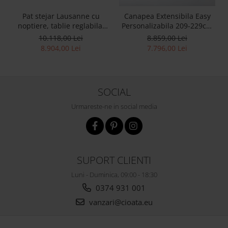
Pat stejar Lausanne cu
Canapea Extensibila Easy
noptiere, tablie reglabila,
Personalizabila 209-229cm
lemn masiv, stil
Stil Contemporan Tapiterie
10.118,00 Lei
8.859,00 Lei
contemporan,
Stofa
8.904,00 Lei
7.796,00 Lei
personalizabil
SOCIAL
Urmareste-ne in social media
SUPORT CLIENTI
Luni - Duminica, 09:00 - 18:30
0374 931 001
vanzari@cioata.eu