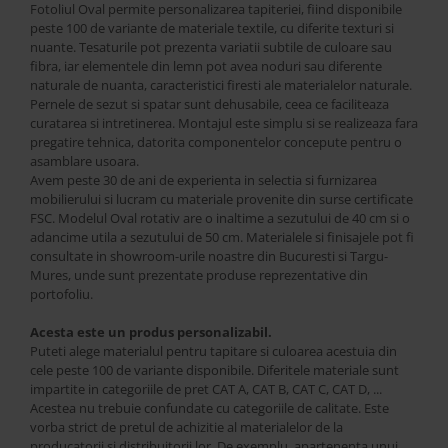
Best Sleep
Fotoliul Oval permite personalizarea tapiteriei, fiind disponibile
peste 100 de variante de materiale textile, cu diferite texturi si
Saltele
nuante. Tesaturile pot prezenta variatii subtile de culoare sau
Perne si Pilote
fibra, iar elementele din lemn pot avea noduri sau diferente
naturale de nuanta, caracteristici firesti ale materialelor naturale.
Pernele de sezut si spatar sunt dehusabile, ceea ce faciliteaza
curatarea si intretinerea. Montajul este simplu si se realizeaza fara
pregatire tehnica, datorita componentelor concepute pentru o
asamblare usoara.
Avem peste 30 de ani de experienta in selectia si furnizarea
mobilierului si lucram cu materiale provenite din surse certificate
FSC. Modelul Oval rotativ are o inaltime a sezutului de 40 cm si o
adancime utila a sezutului de 50 cm. Materialele si finisajele pot fi
consultate in showroom-urile noastre din Bucuresti si Targu-
Mures, unde sunt prezentate produse reprezentative din
portofoliu.
Acesta este un produs personalizabil.
Puteti alege materialul pentru tapitare si culoarea acestuia din
cele peste 100 de variante disponibile. Diferitele materiale sunt
impartite in categoriile de pret CAT A, CAT B, CAT C, CAT D, ...
Acestea nu trebuie confundate cu categoriile de calitate. Este
vorba strict de pretul de achizitie al materialelor de la
producatorii si distribuitorii lor. De exemplu, apartenenta unui