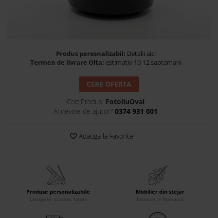
Banchete Dormitor
Accesorii
Mobilier de exterior
Gyllos
Produs personalizabil:
Detalii aici
Scaune Dining
Termen de livrare Olta:
estimativ 10-12 saptamani
Scaune Bar
CERE OFERTA
Bancheta Dining
Fotolii si Demifotolii
Cod Produs:
FotoliuOval
Claudie Design
Ai nevoie de ajutor?
0374 931 001
Scaune Dining
Adauga la Favorite
Scaune Bar
Fotolii si Demifotolii
Accesorii
Woodsoft
Paturi Tapitate
Produse personalizabile
Mobilier din stejar
Canapele, scaune, fotolii
Fabricat in Romania
Paturi Copii
Banchete Dormitor