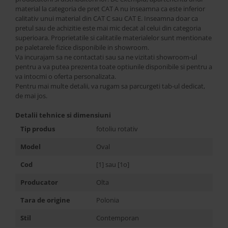
material la categoria de pret CAT A nu inseamna ca este inferior
calitativ unui material din CAT C sau CAT E. Inseamna doar ca
pretul sau de achizitie este mai mic decat al celui din categoria
superioara. Proprietatile si calitatile materialelor sunt mentionate
pe paletarele fizice disponibile in showroom.
Va incurajam sa ne contactati sau sa ne vizitati showroom-ul
pentru a va putea prezenta toate optiunile disponibile si pentru a
va intocmi o oferta personalizata.
Pentru mai multe detalii, va rugam sa parcurgeti tab-ul dedicat,
de mai jos.
Detalii tehnice si dimensiuni
Tip produs
fotoliu rotativ
Model
Oval
Cod
[1] sau [1o]
Producator
Olta
Tara de origine
Polonia
Stil
Contemporan