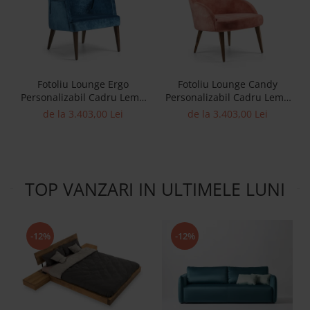
Fotoliu Lounge Ergo
Fotoliu Lounge Candy
Personalizabil Cadru Lemn
Personalizabil Cadru Lemn
Masiv Tapiterie Stofa
Masiv Tapiterie Stofa
de la 3.403,00 Lei
de la 3.403,00 Lei
TOP VANZARI IN ULTIMELE LUNI
-12%
-12%