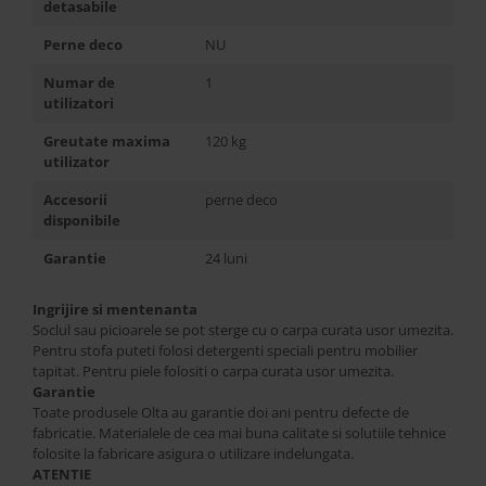
detasabile
Perne deco
NU
Numar de
1
utilizatori
Greutate maxima
120 kg
utilizator
Accesorii
perne deco
disponibile
Garantie
24 luni
Ingrijire si mentenanta
Soclul sau picioarele se pot sterge cu o carpa curata usor umezita.
Pentru stofa puteti folosi detergenti speciali pentru mobilier
tapitat. Pentru piele folositi o carpa curata usor umezita.
Garantie
Toate produsele Olta au garantie doi ani pentru defecte de
fabricatie. Materialele de cea mai buna calitate si solutiile tehnice
folosite la fabricare asigura o utilizare indelungata.
ATENTIE