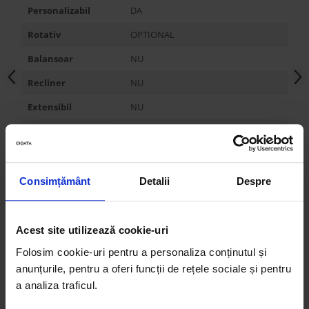
Personalizabil
DA
Rotativ
OPTIONAL
Balansoar
NU
Recliner
NU
Extensibil
NU
Dimensiune spatiu
-
de dormit
Alte variante
-
Consimțământ
Detalii
Despre
Latime
80 cm
Inaltime
76 cm
Acest site utilizează cookie-uri
Adancime
80 cm
Folosim cookie-uri pentru a personaliza conținutul și
Inaltime de sedere
40 cm
anunțurile, pentru a oferi funcții de rețele sociale și pentru
a analiza traficul.
Adancime de
50 cm
sedere