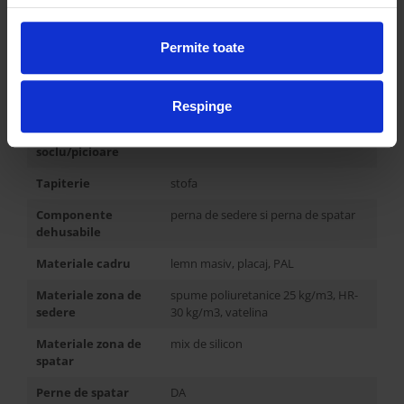
Inaltime cotiere
63 cm
Permite toate
Grosime cotiere
Inaltime
3 cm
soclu/picioare
Respinge
Material
plastic
soclu/picioare
Tapiterie
stofa
Componente
perna de sedere si perna de spatar
dehusabile
Materiale cadru
lemn masiv, placaj, PAL
Materiale zona de
spume poliuretanice 25 kg/m3, HR-
sedere
30 kg/m3, vatelina
Materiale zona de
mix de silicon
spatar
Perne de spatar
DA