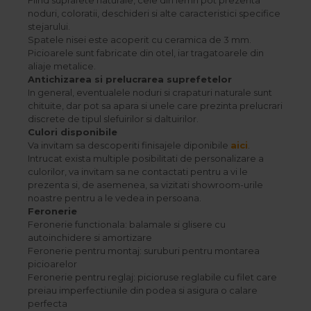
noduri, coloratii, deschideri si alte caracteristici specifice
stejarului.
Spatele nisei este acoperit cu ceramica de 3 mm.
Picioarele sunt fabricate din otel, iar tragatoarele din
aliaje metalice.
Antichizarea si prelucrarea suprefetelor
In general, eventualele noduri si crapaturi naturale sunt
chituite, dar pot sa apara si unele care prezinta prelucrari
discrete de tipul slefuirilor si daltuirilor.
Culori disponibile
Va invitam sa descoperiti finisajele diponibile
aici
.
Intrucat exista multiple posibilitati de personalizare a
culorilor, va invitam sa ne contactati pentru a vi le
prezenta si, de asemenea, sa vizitati showroom-urile
noastre pentru a le vedea in persoana.
Feronerie
Feronerie functionala: balamale si glisere cu
autoinchidere si amortizare
Feronerie pentru montaj: suruburi pentru montarea
picioarelor
Feronerie pentru reglaj: picioruse reglabile cu filet care
preiau imperfectiunile din podea si asigura o calare
perfecta