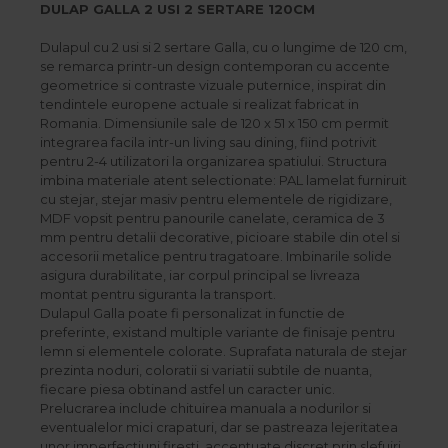
Best Sleep
DULAP GALLA 2 USI 2 SERTARE 120CM
Saltele
Dulapul cu 2 usi si 2 sertare Galla, cu o lungime de 120 cm,
Perne si Pilote
se remarca printr-un design contemporan cu accente
geometrice si contraste vizuale puternice, inspirat din
tendintele europene actuale si realizat fabricat in
Romania. Dimensiunile sale de 120 x 51 x 150 cm permit
integrarea facila intr-un living sau dining, fiind potrivit
pentru 2-4 utilizatori la organizarea spatiului. Structura
imbina materiale atent selectionate: PAL lamelat furniruit
cu stejar, stejar masiv pentru elementele de rigidizare,
MDF vopsit pentru panourile canelate, ceramica de 3
mm pentru detalii decorative, picioare stabile din otel si
accesorii metalice pentru tragatoare. Imbinarile solide
asigura durabilitate, iar corpul principal se livreaza
montat pentru siguranta la transport.
Dulapul Galla poate fi personalizat in functie de
preferinte, existand multiple variante de finisaje pentru
lemn si elementele colorate. Suprafata naturala de stejar
prezinta noduri, coloratii si variatii subtile de nuanta,
fiecare piesa obtinand astfel un caracter unic.
Prelucrarea include chituirea manuala a nodurilor si
eventualelor mici crapaturi, dar se pastreaza lejeritatea
unor imperfectiuni firesti, accentuate discret prin slefuiri