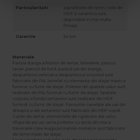
Particularitati
suprafetele din lemn, cele din
MDF si ceramica sunt
disponibile in mai multe
finisaje
Garantie
24 luni
Materiale
Partea stanga a fetelor de sertar, lateralele, panoul
tavan, panoul de fund, panoul usii din stanga,
despartitorii verticali si despartitorul orizontal sunt
fabricate din PAL lamelat cu elemente din stejar masiv si
furniruit cu furnir de stejar. Politele din spatele usilor sunt
realizate din PAL furniruit cu furnir de stejar. Spatele
corpului si fundul sertarelor sunt realizate din MDF
furniruit cu furnir de stejar. Panourile canelate ale usii din
dreapta si ale sertarelor sunt fabricate din MDF vopsit.
Cutiile de sertar, elementele de rigidizare ale usilor,
riflajul de pe usi, rama politelor cu sticla din nisa si
traversele care leaga picioarele metalice sunt fabricate
din lemn masiv de stejar.
Fiind suprafete naturale, cele din lemn pot prezenta