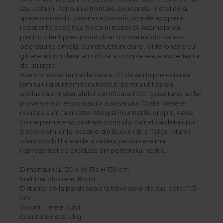
sau daltuiri. Panourile frontale, picioarele metalice si
spatele nisei din ceramica beneficiaza de acoperiri
rezistente specifice fiecarui material. Asamblarea
pentru client presupune doar montarea picioarelor,
operatiune simpla, cu instructiuni clare, iar feroneria cu
glisare si inchidere amortizata completeaza experienta
de utilizare.
Avem o experienta de peste 30 de ani in prelucrarea
lemnului si suntem recunoscuti pentru utilizarea
exclusiva a materialelor certificate FSC, garantand astfel
provenienta responsabila a stejarului. Toate piesele
noastre sunt fabricate integral in unitatile proprii, ceea
ce ne permite sa pastram controlul calitatii si detaliului.
Showroom-urile noastre din Bucuresti si Targu-Mures
ofera posibilitatea de a vedea pe viu cele mai
reprezentative produse din portofoliul nostru.
Dimensiuni: L 120 x W 51 x H 150 cm
Inaltime picioare: 16 cm
Distanta de la pardoseala la traversele de sub corp: 11.5
cm
Volum: - metri cubi
Greutate neta: - kg