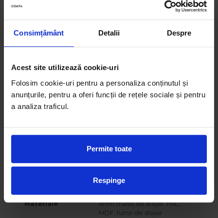
Lungime
120 cm
Latime
51 cm
Consimțământ
Detalii
Despre
Inaltime
150 cm
Inaltime
11 cm
picioare/soclu
Acest site utilizează cookie-uri
Tragatoare
aplicate, din metal, si frezate
Folosim cookie-uri pentru a personaliza conținutul și
in fronturi
anunțurile, pentru a oferi funcții de rețele sociale și pentru
a analiza traficul.
Balamale usi
soft-close
Glisiere sertare
soft-close, cu extractie totala
Picioare/Soclu
metalice, reglabile pe
Permite toate
inaltime
Fixare pe perete
NU
Respinge
Greutate
~ 95 kg
Materiale
lemn masiv de stejar, PAL,
MDF, furnir de stejar