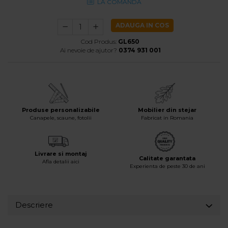
LA COMANDA
Accesorii
Roshe
ADAUGA IN COS
Canapele
Cod Produs:
GL650
Ai nevoie de ajutor?
0374 931 001
Fotolii si Demifotolii
Paturi Tapitate
Banchete Dormitor
Accesorii
Mood
Produse personalizabile
Mobilier din stejar
Canapele, scaune, fotolii
Fabricat in Romania
Canapele
Paturi Tapitate
Paturi Copii
Livrare si montaj
Calitate garantata
Fotolii si Demifotolii
Afla detalii aici
Experienta de peste 30 de ani
Accesorii
Olta
Canapele
Descriere
Fotolii si Demifotolii