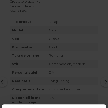
Greutate bruta: - kg
Numar colete: 2
SKU: GL650
Tip produs
Dulap
Model
Galla
Cod
GL650
Producator
Cioata
Tara de origine
Romania
Stil
Contemporan, Modern
Personalizabil
DA
Destinatie
Living, Dining
Compartimentare
2 usi, 2 sertare, 1 nisa
Disponibil in mai
DA
multe finisaje