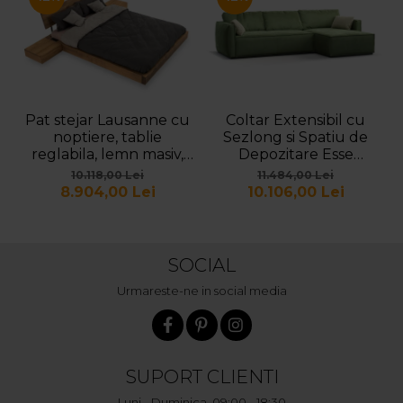
Pat stejar Lausanne cu
Coltar Extensibil cu
noptiere, tablie
Sezlong si Spatiu de
reglabila, lemn masiv,
Depozitare Esse
stil contemporan,
Personalizabil 309cm
10.118,00 Lei
11.484,00 Lei
personalizabil
Stil Contemporan
8.904,00 Lei
10.106,00 Lei
Cadru Lemn Masiv
Tapiterie Stofa
SOCIAL
Urmareste-ne in social media
SUPORT CLIENTI
Luni - Duminica, 09:00 - 18:30