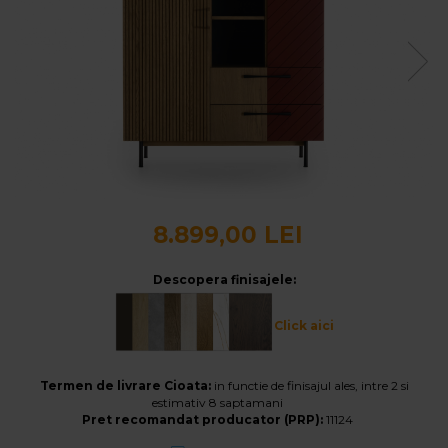
Banchete Dormitor
Accesorii
Mobilier de exterior
Gyllos
Scaune Dining
Scaune Bar
Bancheta Dining
Fotolii si Demifotolii
Claudie Design
8.899,00 LEI
Scaune Dining
Descopera finisajele:
Scaune Bar
Fotolii si Demifotolii
Click aici
Accesorii
Woodsoft
Termen de livrare Cioata:
in functie de finisajul ales, intre 2 si
Paturi Tapitate
estimativ 8 saptamani
Paturi Copii
Pret recomandat producator (PRP):
11124
Banchete Dormitor