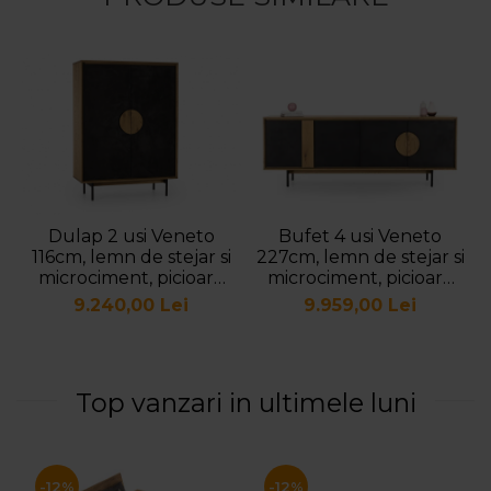
Dulap 2 usi Veneto
Bufet 4 usi Veneto
116cm, lemn de stejar si
227cm, lemn de stejar si
microciment, picioare
microciment, picioare
metalice, feronerie cu
metalice, feronerie cu
9.240,00 Lei
9.959,00 Lei
amortizare, multiple
amortizare, multiple
finisaje disponibile, stil
finisaje disponibile, stil
contemporan
contemporan
Top vanzari in ultimele luni
-12%
-12%