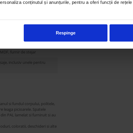
rsonaliza conținutul și anunțurile, pentru a oferi funcții de rețele
time
Respinge
MDF, furnir de stejar
isaje, inclusiv unele pentru
anul si fundul corpului, politele,
re leaga picioarele. Spatele
 din PAL lamelat si furniruit si au
uri, coloratii, deschideri si alte