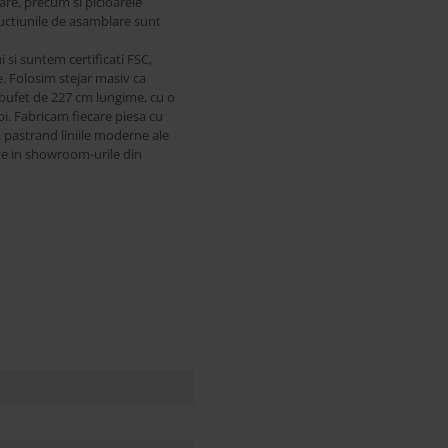
are, precum si picioarele
ructiunile de asamblare sunt
si suntem certificati FSC,
. Folosim stejar masiv ca
i bufet de 227 cm lungime, cu o
i. Fabricam fiecare piesa cu
, pastrand liniile moderne ale
te in showroom-urile din