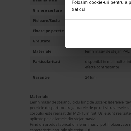
Balamale usi
soft-close
Folosim cookie-uri pentru a pe
traficul.
Glisiere sertare
-
Picioare/Soclu
metalice, reglabile pe inal
Fixare pe perete
NU
Greutate
94 kg
Materiale
lemn masiv de stejar, PAL, 
Particularitati
disponibil in mai multe fin
efecte contrastante
Garantie
24 luni
Materiale
Lemn masiv de stejar cu ciclu lung de uscare: lateralele, tav
peretele despartitor, tragatoarele de pe usi si traversele ca
corpului este realizat din MDF furniruit. Usile sunt realizate
aplicate pe ele lamele din stejar masiv.
Fiind un produs fabricat din lemn masiv, pot fi observate nod
caracteristici naturale ale stejarului.