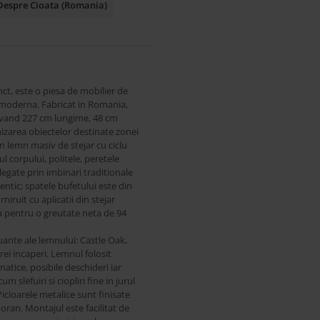
Despre Cioata (Romania)
ct, este o piesa de mobilier de
ca moderna. Fabricat in Romania,
 avand 227 cm lungime, 48 cm
nizarea obiectelor destinate zonei
in lemn masiv de stejar cu ciclu
ul corpului, politele, peretele
 legate prin imbinari traditionale
entic; spatele bufetului este din
niruit cu aplicatii din stejar
ra pentru o greutate neta de 94
uante ale lemnului: Castle Oak,
ei incaperi. Lemnul folosit
matice, posibile deschideri iar
slefuiri si ciopliri fine in jurul
 Picioarele metalice sunt finisate
an. Montajul este facilitat de