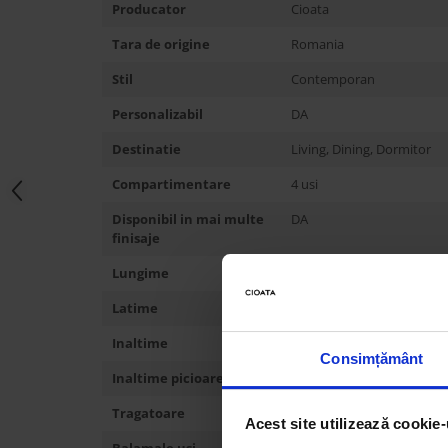
Producator
Cioata
Tara de origine
Romania
Stil
Contemporan
Personalizabil
DA
Destinatie
Living, Dining, Dormitor
Compartimentare
4 usi
Disponibil in mai multe
DA
finisaje
Lungime
227 cm
Latime
48 cm
Inaltime
82 cm
Consimțământ
Inaltime picioare/soclu
14 cm
Tragatoare
aplicate (din lemn)
Acest site utilizează cookie-