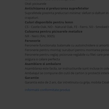
Otel: picioarele
Antichizarea si prelucrarea suprefetelor
Suprafetele prezinta prelucrari minime: slefuiri si daltuiri i
crapaturi.
Culori disponibile pentru lemn
CS - Castle Oak, NO - Natural Oak, FE - Ferro, SO - Smoked
Culoarea pentru picioarele metalice
NR - Nero (RAL 9005)
Feronerie
Feronerie functionala: balamale cu autoinchidere si amort
Feronerie pentru montaj: suruburi pentru montarea picioa
Feronerie pentru reglaj: picioruse reglabile cu filet care pr
asigura o calare perfecta
Asamblare si ambalare
Asamblarea este facila, iar instructiunile sunt incluse in col
Ambalajul se compune din cutii de carton si protectii inter
Garantie
Garantia este de 2 ani, dar intretinuta cu grija, mobila Cioa
Informatii conformitate produs