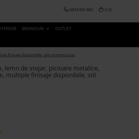
0374 931 001
0,00
XTERIOR
BRANDURI
OUTLET
iple finisaje disponibile, stil contemporan
, lemn de stejar, picioare metalice,
 multiple finisaje disponibile, stil
ci