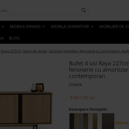
MOBILA DINING
MOBILA DORMITOR
MOBILIER DE E
SA
BLOG
i Raya 227cm, lemn de stejar, picioare metalice, feronerie cu amortizare, mult
Bufet 4 usi Raya 227cm
feronerie cu amortizare,
contemporan
CIOATA
8.887,00 Lei
Descopera finisajele:
Click ai