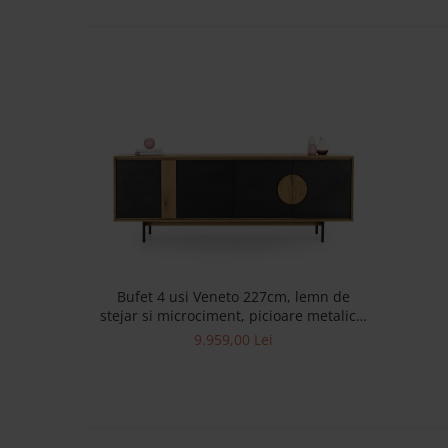
Bufet 4 usi Veneto 227cm, lemn de
stejar si microciment, picioare metalice,
feronerie cu amortizare, multiple
9.959,00 Lei
finisaje disponibile, stil contemporan