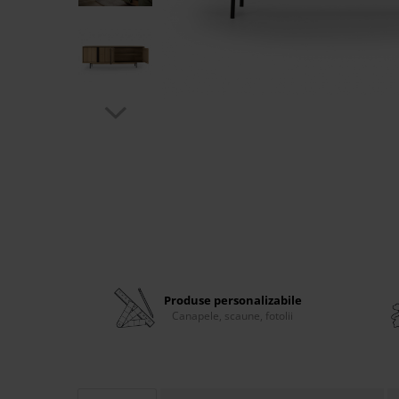
Banchete Dormitor
Accesorii
Mobilier de exterior
Gyllos
Scaune Dining
Scaune Bar
Bancheta Dining
Fotolii si Demifotolii
Claudie Design
Scaune Dining
Scaune Bar
Fotolii si Demifotolii
Accesorii
Produse personalizabile
Canapele, scaune, fotolii
Woodsoft
Paturi Tapitate
Paturi Copii
Banchete Dormitor