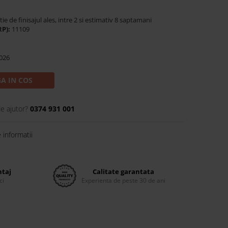
tie de finisajul ales, intre 2 si estimativ 8 saptamani
RP):
11109
026
A IN COS
de ajutor?
0374 931 001
informatii
ntaj
Calitate garantata
ci
Experienta de peste 30 de ani