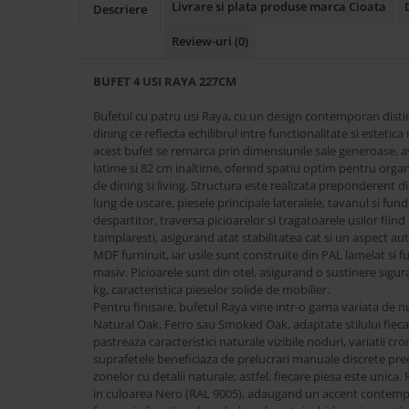
Livrare si plata produse marca Cioata
Descriere
Accesorii
Review-uri
(0)
Roshe
Canapele
BUFET 4 USI RAYA 227CM
Fotolii si Demifotolii
Bufetul cu patru usi Raya, cu un design contemporan distin
Paturi Tapitate
dining ce reflecta echilibrul intre functionalitate si esteti
Banchete Dormitor
acest bufet se remarca prin dimensiunile sale generoase,
Accesorii
latime si 82 cm inaltime, oferind spatiu optim pentru orga
de dining si living. Structura este realizata preponderent d
Mood
lung de uscare, piesele principale lateralele, tavanul si fund
Canapele
despartitor, traversa picioarelor si tragatoarele usilor fiind
tamplaresti, asigurand atat stabilitatea cat si un aspect aut
Paturi Tapitate
MDF furniruit, iar usile sunt construite din PAL lamelat si fur
Paturi Copii
masiv. Picioarele sunt din otel, asigurand o sustinere sigu
Fotolii si Demifotolii
kg, caracteristica pieselor solide de mobilier.
Pentru finisare, bufetul Raya vine intr-o gama variata de n
Accesorii
Natural Oak, Ferro sau Smoked Oak, adaptate stilului fiecar
Olta
pastreaza caracteristici naturale vizibile noduri, variatii cro
suprafetele beneficiaza de prelucrari manuale discrete precum 
Canapele
zonelor cu detalii naturale; astfel, fiecare piesa este unica.
Fotolii si Demifotolii
in culoarea Nero (RAL 9005), adaugand un accent contempor