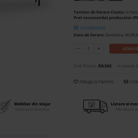
Termen de livrare Cioata:
in func
Pret recomandat producator (P
LA COMANDA
Data de livrare:
Duminica, 06.09.2
ADAUG
Cod Produs:
RA360
Ai nevoie 
Adauga la Favorite
Cere 
Mobilier din stejar
Livrare si mo
Fabricat in Romania
Afla detalii ai