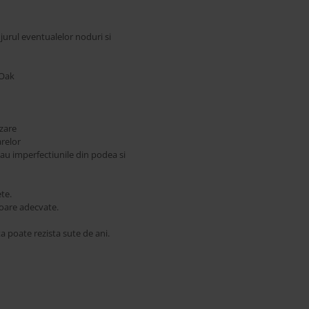
n jurul eventualelor noduri si
 Oak
izare
relor
eiau imperfectiunile din podea si
ete.
ioare adecvate.
ta poate rezista sute de ani.