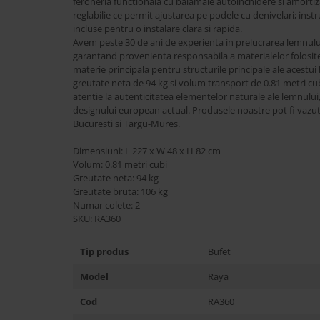
feroneria functionala cu balamale autoinchidere si amortiz
Best Sleep
reglabilie ce permit ajustarea pe podele cu denivelari; inst
Saltele
incluse pentru o instalare clara si rapida.
Avem peste 30 de ani de experienta in prelucrarea lemnului 
Perne si Pilote
garantand provenienta responsabila a materialelor folosite
materie principala pentru structurile principale ale acestu
greutate neta de 94 kg si volum transport de 0.81 metri cub
atentie la autenticitatea elementelor naturale ale lemnului
designului european actual. Produsele noastre pot fi vazu
Bucuresti si Targu-Mures.
Dimensiuni: L 227 x W 48 x H 82 cm
Volum: 0.81 metri cubi
Greutate neta: 94 kg
Greutate bruta: 106 kg
Numar colete: 2
SKU: RA360
Tip produs
Bufet
Model
Raya
Cod
RA360