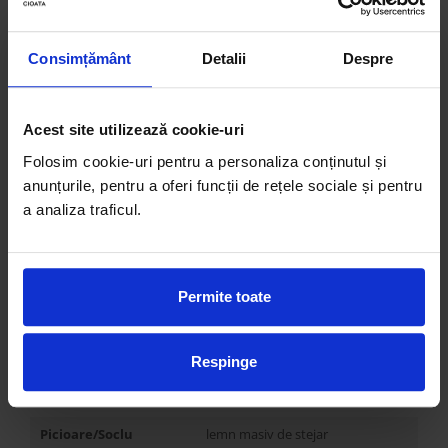
Personalizabil
DA
Destinatie
Living, Dining, Dormitor
Consimțământ
Detalii
Despre
Compartimentare
4 usi
Disponibil in mai
DA
Acest site utilizează cookie-uri
multe finisaje
Folosim cookie-uri pentru a personaliza conținutul și
Lungime
203 cm
anunțurile, pentru a oferi funcții de rețele sociale și pentru
Latime
45 cm
a analiza traficul.
Inaltime
68 cm
Inaltime
3 cm
picioare/soclu
Permite toate
Tragatoare
frezate in fronturi
Respinge
Balamale usi
soft-close
Glisiere sertare
-
Picioare/Soclu
lemn masiv de stejar