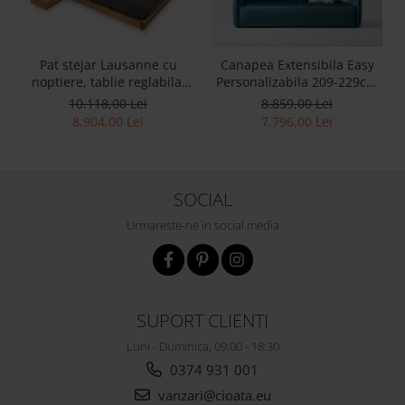
Pat stejar Lausanne cu
Canapea Extensibila Easy
noptiere, tablie reglabila,
Personalizabila 209-229cm
lemn masiv, stil
Stil Contemporan Tapiterie
10.118,00 Lei
8.859,00 Lei
contemporan,
Stofa
8.904,00 Lei
7.796,00 Lei
personalizabil
SOCIAL
Urmareste-ne in social media
SUPORT CLIENTI
Luni - Duminica, 09:00 - 18:30
0374 931 001
vanzari@cioata.eu