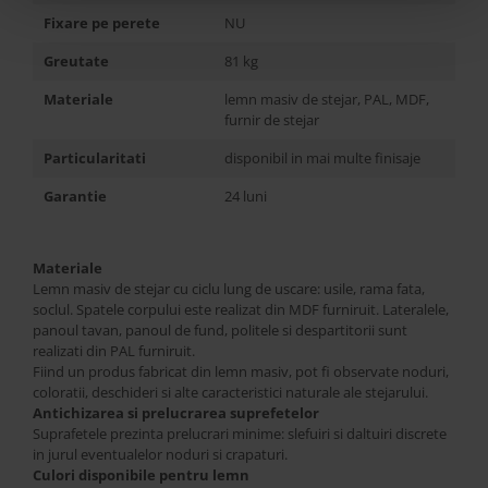
Fixare pe perete
NU
Greutate
81 kg
Materiale
lemn masiv de stejar, PAL, MDF,
furnir de stejar
Particularitati
disponibil in mai multe finisaje
Garantie
24 luni
Materiale
Lemn masiv de stejar cu ciclu lung de uscare: usile, rama fata,
soclul. Spatele corpului este realizat din MDF furniruit. Lateralele,
panoul tavan, panoul de fund, politele si despartitorii sunt
realizati din PAL furniruit.
Fiind un produs fabricat din lemn masiv, pot fi observate noduri,
coloratii, deschideri si alte caracteristici naturale ale stejarului.
Antichizarea si prelucrarea suprefetelor
Suprafetele prezinta prelucrari minime: slefuiri si daltuiri discrete
in jurul eventualelor noduri si crapaturi.
Culori disponibile pentru lemn