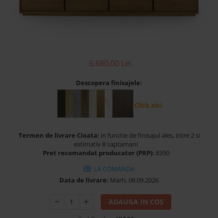
Banchete Dormitor
Accesorii
Mobilier de exterior
Gyllos
Scaune Dining
6.680,00 Lei
Scaune Bar
Descopera finisajele:
Bancheta Dining
Fotolii si Demifotolii
Click aici
Claudie Design
Scaune Dining
Termen de livrare Cioata:
in functie de finisajul ales, intre 2 si
Scaune Bar
estimativ 8 saptamani
Fotolii si Demifotolii
Pret recomandat producator (PRP):
8350
Accesorii
LA COMANDA
Woodsoft
Data de livrare:
Marti, 08.09.2026
Paturi Tapitate
ADAUGA IN COS
Paturi Copii
Banchete Dormitor