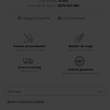
Cod Produs:
KI360
Accesorii
Ai nevoie de ajutor?
0374 931 001
Roshe
Adauga la Favorite
Cere informatii
Canapele
Fotolii si Demifotolii
Paturi Tapitate
Banchete Dormitor
Accesorii
Produse personalizabile
Mobilier din stejar
Canapele, scaune, fotolii
Fabricat in Romania
Mood
Canapele
Paturi Tapitate
Livrare si montaj
Calitate garantata
Paturi Copii
Afla detalii aici
Experienta de peste 30 de ani
Fotolii si Demifotolii
Accesorii
Olta
Descriere
Canapele
BUFET 4 USI KISS 203CM
Fotolii si Demifotolii