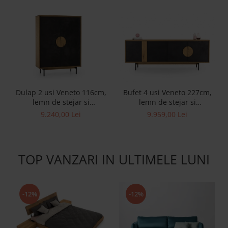
Dulap 2 usi Veneto 116cm,
Bufet 4 usi Veneto 227cm,
lemn de stejar si
lemn de stejar si
microciment, picioare
microciment, picioare
9.240,00 Lei
9.959,00 Lei
metalice, feronerie cu
metalice, feronerie cu
amortizare, multiple finisaje
amortizare, multiple finisaje
disponibile, stil
disponibile, stil
contemporan
contemporan
TOP VANZARI IN ULTIMELE LUNI
-12%
-12%