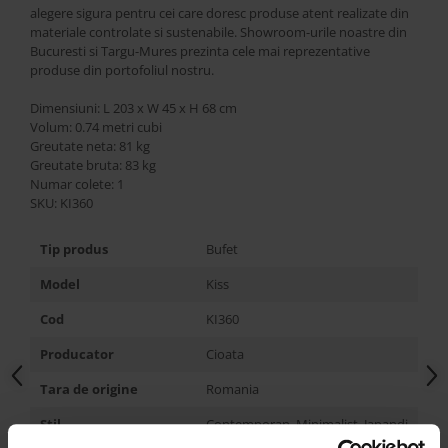
alegere sigura pentru cei care doresc produse atent realizate din
materiale controlate si sustenabile. Showroom-urile noastre din
Bucuresti si Targu-Mures prezinta cele mai reprezentative
produse din portofoliul nostru.
Dimensiuni: L 203 x W 45 x H 68 cm
Volum: 0.74 metri cubi
Greutate neta: 81 kg
Greutate bruta: 83 kg
Numar colete: 1
SKU: KI360
Tip produs
Bufet
Model
Kiss
Cod
KI360
Producator
Cioata
Tara de origine
Romania
Stil
Contemporan, Minimalist, Japandi