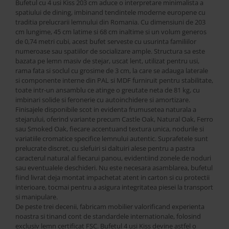
Best Sleep
Bufetul cu 4 usi Kiss 203 cm aduce o interpretare minimalista a
spatiului de dining, imbinand tendintele moderne europene cu
Saltele
traditia prelucrarii lemnului din Romania. Cu dimensiuni de 203
Perne si Pilote
cm lungime, 45 cm latime si 68 cm inaltime si un volum generos
de 0,74 metri cubi, acest bufet serveste cu usurinta familiilor
numeroase sau spatiilor de socializare ample. Structura sa este
bazata pe lemn masiv de stejar, uscat lent, utilizat pentru usi,
rama fata si soclul cu grosime de 3 cm, la care se adauga laterale
si componente interne din PAL si MDF furniruit pentru stabilitate,
toate intr-un ansamblu ce atinge o greutate neta de 81 kg, cu
imbinari solide si feronerie cu autoinchidere si amortizare.
Finisajele disponibile scot in evidenta frumusetea naturala a
stejarului, oferind variante precum Castle Oak, Natural Oak, Ferro
sau Smoked Oak, fiecare accentuand textura unica, nodurile si
variatiile cromatice specifice lemnului autentic. Suprafetele sunt
prelucrate discret, cu slefuiri si daltuiri alese pentru a pastra
caracterul natural al fiecarui panou, evidentiind zonele de noduri
sau eventualele deschideri. Nu este necesara asamblarea, bufetul
fiind livrat deja montat impachetat atent in carton si cu protectii
interioare, tocmai pentru a asigura integritatea piesei la transport
si manipulare.
De peste trei decenii, fabricam mobilier valorificand experienta
noastra si tinand cont de standardele internationale, folosind
exclusiv lemn certificat FSC. Bufetul 4 usi Kiss devine astfel o