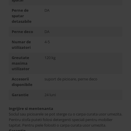
spatar
Perne de
DA
spatar
detasabile
Perne deco
DA
Numar de
4-5
utilizatori
Greutate
120 kg
maxima
utilizator
Accesorii
suport de picioare, perne deco
disponibile
Garantie
24 luni
Ingrijire si mentenanta
Soclul sau picioarele se pot sterge cu o carpa curata usor umezita.
Pentru stofa puteti folosi detergenti speciali pentru mobilier
tapitat. Pentru piele folositi o carpa curata usor umezita.
Garantie