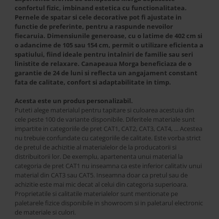
confortul fizic, imbinand estetica cu functionalitatea.
Pernele de spatar si cele decorative pot fi ajustate in
functie de preferinte, pentru a raspunde nevoilor
fiecaruia. Dimensiunile generoase, cu o latime de 402 cm si
o adancime de 105 sau 154 cm, permit o utilizare eficienta a
spatiului, fiind ideale pentru intalniri de familie sau seri
linistite de relaxare. Canapeaua Morga beneficiaza de o
garantie de 24 de luni si reflecta un angajament constant
fata de calitate, confort si adaptabilitate in timp.
Acesta este un produs personalizabil.
Puteti alege materialul pentru tapitare si culoarea acestuia din
cele peste 100 de variante disponibile. Diferitele materiale sunt
impartite in categoriile de pret CAT1, CAT2, CAT3, CAT4, ... Acestea
nu trebuie confundate cu categoriile de calitate. Este vorba strict
de pretul de achizitie al materialelor de la producatorii si
distribuitorii lor. De exemplu, apartenenta unui material la
categoria de pret CAT1 nu inseamna ca este inferior calitativ unui
material din CAT3 sau CAT5. Inseamna doar ca pretul sau de
achizitie este mai mic decat al celui din categoria superioara.
Proprietatile si calitatile materialelor sunt mentionate pe
paletarele fizice disponibile in showroom si in paletarul electronic
de materiale si culori.