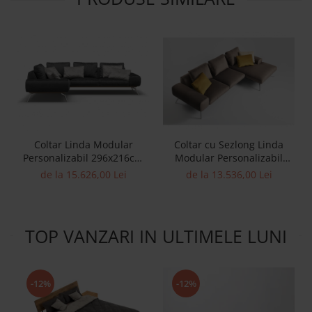
Coltar Linda Modular
Coltar cu Sezlong Linda
Personalizabil 296x216cm
Modular Personalizabil
Stil Scandinav Cadru Metal
310cm Stil Contemporan
de la 15.626,00 Lei
de la 13.536,00 Lei
Tapiterie Stofa sau Piele
Cadru Metal Tapiterie Stofa
sau Piele
TOP VANZARI IN ULTIMELE LUNI
-12%
-12%