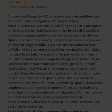
Best Sleep
Fisa tehnica
Instructiunile de montaj
Saltele
Perne si Pilote
Canapeaua Morga de 402 cm este o piesa de mobilier care
aduce impreuna eleganta contemporana si
functionalitatea necesara unui living modern. Conceputa
pentru a oferi un echilibru armonios intre stil si confort,
aceasta canapea modulara se integreaza usor in diverse
tipuri de interior si creeaza un spatiu generos de relaxare
pentru intreaga familie. Cu o estetica scandinava bine
definita, Morga se remarca prin forme simple si linii clare,
invitand la socializare si momente petrecute impreuna.
Calitatea constructiei canapelei Morga este sustinuta de
utilizarea unor materiale atent alese, precum lemnul
masiv, placajul si PAL-ul, care asigura un cadru solid si
durabil. Zona de sedere este realizata dintr-o combinatie
de arcuri sinusoidale si spume poliuretanice elastice,
oferind un confort echilibrat. Pernele de spatar detasabile,
umplute cu un amestec de pene si fibre, contribuie la o
experienta de sedere placuta si relaxanta. Tapiteria poate
fi aleasa din stofa sau piele, cu posibilitatea de
personalizare a culorilor si tesaturilor, dintr-o selectie de
peste 100 de variante.
Experienta oferita de canapeaua Morga depaseste