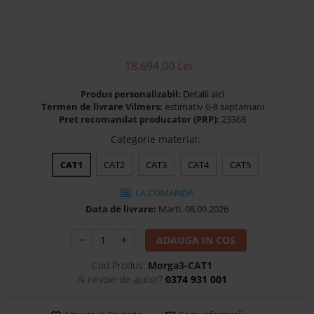
Banchete Dormitor
Accesorii
Mobilier de exterior
Gyllos
18.694,00 Lei
Scaune Dining
Produs personalizabil:
Detalii aici
Scaune Bar
Termen de livrare Vilmers:
estimativ 6-8 saptamani
Pret recomandat producator (PRP):
23368
Bancheta Dining
Categorie material
:
Fotolii si Demifotolii
Claudie Design
CAT1
CAT2
CAT3
CAT4
CAT5
Scaune Dining
LA COMANDA
Scaune Bar
Data de livrare:
Marti, 08.09.2026
Fotolii si Demifotolii
Accesorii
ADAUGA IN COS
Woodsoft
Cod Produs:
Morga3-CAT1
Paturi Tapitate
Ai nevoie de ajutor?
0374 931 001
Paturi Copii
Banchete Dormitor