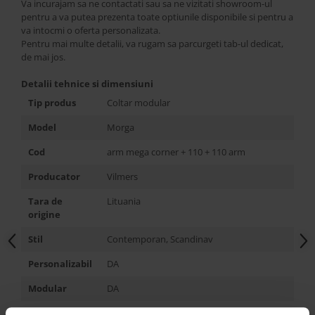
Va incurajam sa ne contactati sau sa ne vizitati showroom-ul
pentru a va putea prezenta toate optiunile disponibile si pentru a
va intocmi o oferta personalizata.
Pentru mai multe detalii, va rugam sa parcurgeti tab-ul dedicat,
de mai jos.
Detalii tehnice si dimensiuni
Tip produs
Coltar modular
Model
Morga
Cod
arm mega corner + 110 + 110 arm
Producator
Vilmers
Tara de
Lituania
origine
Stil
Contemporan, Scandinav
Personalizabil
DA
Modular
DA
Extensibil
NU