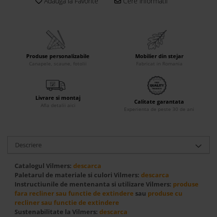
Adauga la Favorite
Cere informatii
Accesorii
Roshe
Canapele
Fotolii si Demifotolii
Produse personalizabile
Mobilier din stejar
Paturi Tapitate
Canapele, scaune, fotolii
Fabricat in Romania
Banchete Dormitor
Accesorii
Livrare si montaj
Mood
Calitate garantata
Afla detalii aici
Experienta de peste 30 de ani
Canapele
Paturi Tapitate
Paturi Copii
Descriere
Fotolii si Demifotolii
Catalogul Vilmers:
descarca
Accesorii
Paletarul de materiale si culori Vilmers:
descarca
Olta
Instructiunile de mentenanta si utilizare Vilmers:
produse
fara recliner sau functie de extindere
sau
produse cu
Canapele
recliner sau functie de extindere
Fotolii si Demifotolii
Sustenabilitate la Vilmers:
descarca