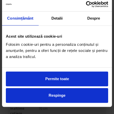
Dimensiune
-
spatiu de
dormit
Consimțământ
Detalii
Despre
Cu spatiu de
NU
depozitare
Acest site utilizează cookie-uri
Alte variante
Coltar cu sezlong, Canapea in U, Canapea,
Folosim cookie-uri pentru a personaliza conținutul și
Fotoliu
anunțurile, pentru a oferi funcții de rețele sociale și pentru
Latime
402 cm
a analiza traficul.
Inaltime
83 cm
Adancime
105 cm / 154 cm
Permite toate
Inaltime de
45 cm
sedere
Adancime de
62 cm
Respinge
sedere
Inaltime
70 cm
cotiere