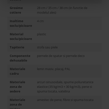
Grosime
28 cm / 35 cm / 38 cm (in functie de
cotiere
modelul ales)
Inaltime
4 cm
soclu/picioare
Material
plastic
soclu/picioare
Tapiterie
stofa sau piele
Componente
pernele de spatar si pernele deco
dehusabile
Materiale
lemn masiv, placaj, PAL
cadru
Materiale
arcuri sinusoidale, spume poliuretanice
zona de
elastice (35 kg/m3 + 30 kg/m3), pene si
sedere
spuma tocata, vatelina
Materiale
amestec de pene, fibre si spuma tocata
zona de