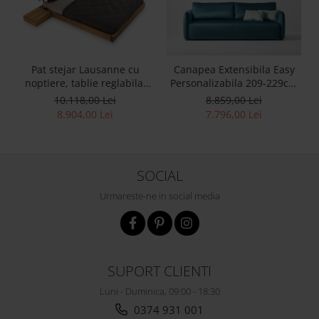
Pat stejar Lausanne cu
Canapea Extensibila Easy
noptiere, tablie reglabila,
Personalizabila 209-229cm
lemn masiv, stil
Stil Contemporan Tapiterie
10.118,00 Lei
8.859,00 Lei
contemporan,
Stofa
8.904,00 Lei
7.796,00 Lei
personalizabil
SOCIAL
Urmareste-ne in social media
SUPORT CLIENTI
Luni - Duminica, 09:00 - 18:30
0374 931 001