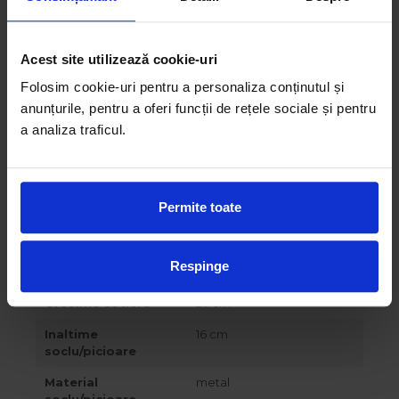
Cu spatiu de
NU
depozitare
Alte variante
Coltar, Canapea, Canapea
Acest site utilizează cookie-uri
in U
Folosim cookie-uri pentru a personaliza conținutul și
Latime
342 cm
anunțurile, pentru a oferi funcții de rețele sociale și pentru
a analiza traficul.
Inaltime
78 cm
Adancime
95 / 159 cm
Inaltime de sedere
44 cm
Permite toate
Adancime de
62 cm
sedere
Respinge
Inaltime cotiere
64 cm
Grosime cotiere
23 cm
Inaltime
16 cm
soclu/picioare
Material
metal