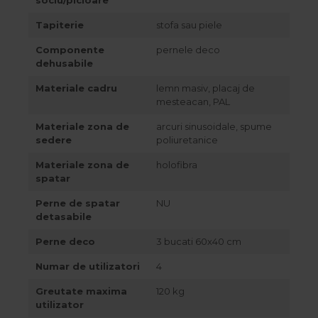
soclu/picioare
Tapiterie
stofa sau piele
Componente
pernele deco
dehusabile
Materiale cadru
lemn masiv, placaj de
mesteacan, PAL
Materiale zona de
arcuri sinusoidale, spume
sedere
poliuretanice
Materiale zona de
holofibra
spatar
Perne de spatar
NU
detasabile
Perne deco
3 bucati 60x40 cm
Numar de utilizatori
4
Greutate maxima
120 kg
utilizator