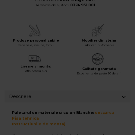
Ai nevoie de ajutor?
0374 931 001
Accesorii
Roshe
Canapele
Fotolii si Demifotolii
Paturi Tapitate
Produse personalizabile
Mobilier din stejar
Canapele, scaune, fotolii
Fabricat in Romania
Banchete Dormitor
Accesorii
Mood
Livrare si montaj
Calitate garantata
Afla detalii aici
Canapele
Experienta de peste 30 de ani
Paturi Tapitate
Paturi Copii
Fotolii si Demifotolii
Descriere
Accesorii
Olta
Paletarul de materiale si culori Blanche:
descarca
Fisa tehnica
Canapele
Instructiunile de montaj
Fotolii si Demifotolii