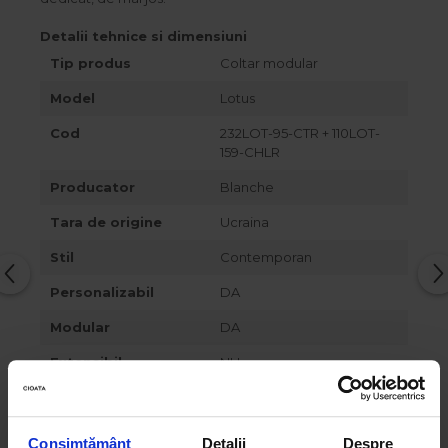
Detalii tehnice si dimensiuni
Tip produs
Coltar modular
Model
Lotus
Cod
232LOT-95-CTR + 110LOT-
159-CHLR
Producator
Blanche
Tara de origine
Ucraina
Stil
Contemporan
Personalizabil
DA
Modular
DA
Extensibil
NU
Dimensiune spatiu
-
de dormit
Consimțământ
Detalii
Despre