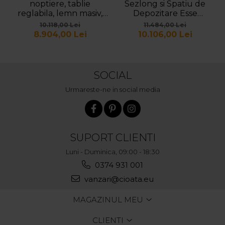
noptiere, tablie
Sezlong si Spatiu de
reglabila, lemn masiv,
Depozitare Esse
stil contemporan,
Personalizabil 309cm
10.118,00 Lei
11.484,00 Lei
personalizabil
Stil Contemporan
8.904,00 Lei
10.106,00 Lei
Cadru Lemn Masiv
Tapiterie Stofa
SOCIAL
Urmareste-ne in social media
SUPORT CLIENTI
Luni - Duminica, 09:00 - 18:30
0374 931 001
vanzari@cioata.eu
MAGAZINUL MEU
CLIENTI