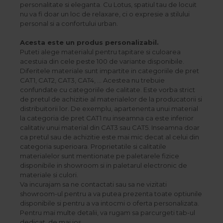
personalitate si eleganta. Cu Lotus, spatiul tau de locuit
nu va fi doar un loc de relaxare, ci o expresie a stilului
personal si a confortului urban.
Acesta este un produs personalizabil.
Puteti alege materialul pentru tapitare si culoarea
acestuia din cele peste 100 de variante disponibile.
Diferitele materiale sunt impartite in categoriile de pret
CAT1, CAT2, CAT3, CAT4, ... Acestea nu trebuie
confundate cu categoriile de calitate. Este vorba strict
de pretul de achizitie al materialelor de la producatorii si
distribuitorii lor. De exemplu, apartenenta unui material
la categoria de pret CAT1 nu inseamna ca este inferior
calitativ unui material din CAT3 sau CAT5. Inseamna doar
ca pretul sau de achizitie este mai mic decat al celui din
categoria superioara. Proprietatile si calitatile
materialelor sunt mentionate pe paletarele fizice
disponibile in showroom si in paletarul electronic de
materiale si culori.
Va incurajam sa ne contactati sau sa ne vizitati
showroom-ul pentru a va putea prezenta toate optiunile
disponibile si pentru a va intocmi o oferta personalizata.
Pentru mai multe detalii, va rugam sa parcurgeti tab-ul
dedicat, de mai jos.