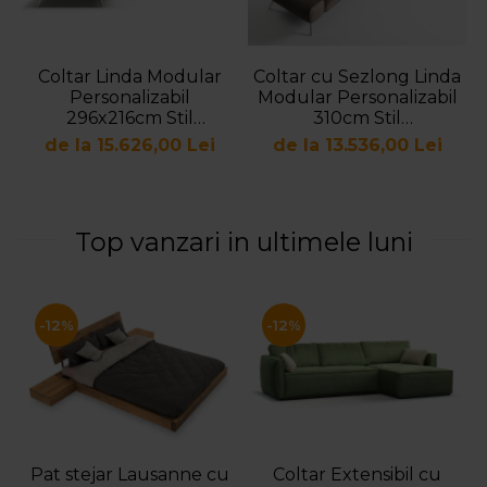
Coltar Linda Modular
Coltar cu Sezlong Linda
Personalizabil
Modular Personalizabil
296x216cm Stil
310cm Stil
Scandinav Cadru Metal
Contemporan Cadru
de la 15.626,00 Lei
de la 13.536,00 Lei
Tapiterie Stofa sau
Metal Tapiterie Stofa
Piele
sau Piele
Top vanzari in ultimele luni
-12%
-12%
Pat stejar Lausanne cu
Coltar Extensibil cu