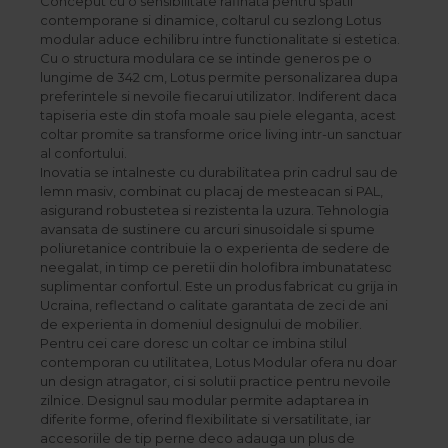
Conceput cu o sensibilitate rafinata pentru spatii
Best Sleep
contemporane si dinamice, coltarul cu sezlong Lotus
Saltele
modular aduce echilibru intre functionalitate si estetica.
Cu o structura modulara ce se intinde generos pe o
Perne si Pilote
lungime de 342 cm, Lotus permite personalizarea dupa
preferintele si nevoile fiecarui utilizator. Indiferent daca
tapiseria este din stofa moale sau piele eleganta, acest
coltar promite sa transforme orice living intr-un sanctuar
al confortului.
Inovatia se intalneste cu durabilitatea prin cadrul sau de
lemn masiv, combinat cu placaj de mesteacan si PAL,
asigurand robustetea si rezistenta la uzura. Tehnologia
avansata de sustinere cu arcuri sinusoidale si spume
poliuretanice contribuie la o experienta de sedere de
neegalat, in timp ce peretii din holofibra imbunatatesc
suplimentar confortul. Este un produs fabricat cu grija in
Ucraina, reflectand o calitate garantata de zeci de ani
de experienta in domeniul designului de mobilier.
Pentru cei care doresc un coltar ce imbina stilul
contemporan cu utilitatea, Lotus Modular ofera nu doar
un design atragator, ci si solutii practice pentru nevoile
zilnice. Designul sau modular permite adaptarea in
diferite forme, oferind flexibilitate si versatilitate, iar
accesoriile de tip perne deco adauga un plus de