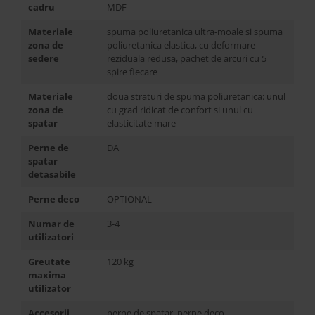
cadru
MDF
Materiale
spuma poliuretanica ultra-moale si spuma
zona de
poliuretanica elastica, cu deformare
sedere
reziduala redusa, pachet de arcuri cu 5
spire fiecare
Materiale
doua straturi de spuma poliuretanica: unul
zona de
cu grad ridicat de confort si unul cu
spatar
elasticitate mare
Perne de
DA
spatar
detasabile
Perne deco
OPTIONAL
Numar de
3-4
utilizatori
Greutate
120 kg
maxima
utilizator
Accesorii
perne de spatar, perne deco