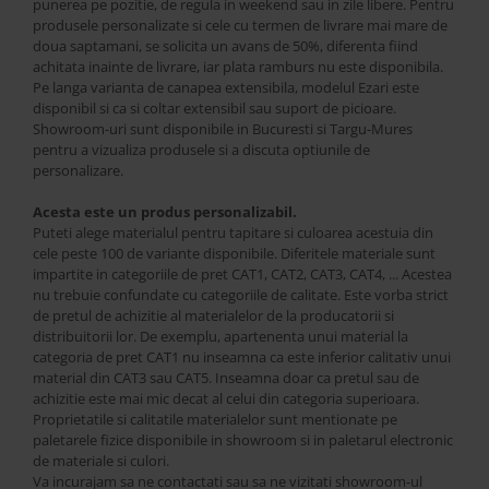
punerea pe pozitie, de regula in weekend sau in zile libere. Pentru
produsele personalizate si cele cu termen de livrare mai mare de
doua saptamani, se solicita un avans de 50%, diferenta fiind
achitata inainte de livrare, iar plata ramburs nu este disponibila.
Pe langa varianta de canapea extensibila, modelul Ezari este
disponibil si ca si coltar extensibil sau suport de picioare.
Showroom-uri sunt disponibile in Bucuresti si Targu-Mures
pentru a vizualiza produsele si a discuta optiunile de
personalizare.
Acesta este un produs personalizabil.
Puteti alege materialul pentru tapitare si culoarea acestuia din
cele peste 100 de variante disponibile. Diferitele materiale sunt
impartite in categoriile de pret CAT1, CAT2, CAT3, CAT4, ... Acestea
nu trebuie confundate cu categoriile de calitate. Este vorba strict
de pretul de achizitie al materialelor de la producatorii si
distribuitorii lor. De exemplu, apartenenta unui material la
categoria de pret CAT1 nu inseamna ca este inferior calitativ unui
material din CAT3 sau CAT5. Inseamna doar ca pretul sau de
achizitie este mai mic decat al celui din categoria superioara.
Proprietatile si calitatile materialelor sunt mentionate pe
paletarele fizice disponibile in showroom si in paletarul electronic
de materiale si culori.
Va incurajam sa ne contactati sau sa ne vizitati showroom-ul