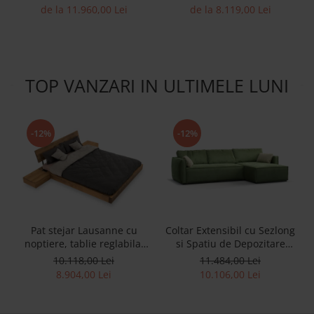
Personalizabil 330cm Stil
Contemporan Cadru Lemn
de la 11.960,00 Lei
de la 8.119,00 Lei
Contemporan Cadru Lemn
Masiv Tapiterie Stofa
Masiv Tapiterie Stofa
TOP VANZARI IN ULTIMELE LUNI
-12%
-12%
Pat stejar Lausanne cu
Coltar Extensibil cu Sezlong
noptiere, tablie reglabila,
si Spatiu de Depozitare
lemn masiv, stil
Esse Personalizabil 309cm
10.118,00 Lei
11.484,00 Lei
contemporan,
Stil Contemporan Cadru
8.904,00 Lei
10.106,00 Lei
personalizabil
Lemn Masiv Tapiterie Stofa