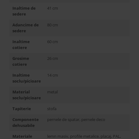
Inaltime de
41 cm
sedere
Adancime de
80 cm
sedere
Inaltime
60 cm
cotiere
Grosime
26 cm
cotiere
Inaltime
14 cm
soclu/picioare
Material
metal
soclu/picioare
Tapiterie
stofa
Componente
pernele de spatar, pernele deco
dehusabile
Materiale
lemn masiv, profile metalice, placaj, PAL,