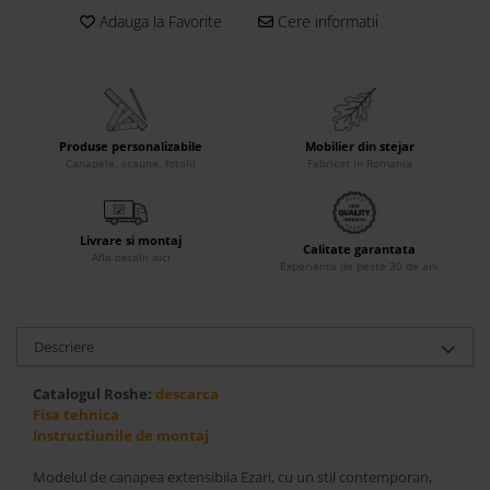
Adauga la Favorite
Cere informatii
Accesorii
Roshe
Canapele
Fotolii si Demifotolii
Paturi Tapitate
Produse personalizabile
Mobilier din stejar
Canapele, scaune, fotolii
Fabricat in Romania
Banchete Dormitor
Accesorii
Mood
Livrare si montaj
Calitate garantata
Afla detalii aici
Canapele
Experienta de peste 30 de ani
Paturi Tapitate
Paturi Copii
Fotolii si Demifotolii
Descriere
Accesorii
Catalogul Roshe:
descarca
Olta
Fisa tehnica
Instructiunile de montaj
Canapele
Fotolii si Demifotolii
Modelul de canapea extensibila Ezari, cu un stil contemporan,