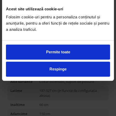
Personalizabil
DA
Acest site utilizează cookie-uri
Modular
DA
Folosim cookie-uri pentru a personaliza conținutul și
Extensibil
DA
anunțurile, pentru a oferi funcții de rețele sociale și pentru
a analiza traficul.
Dimensiune
214x147 cm (variaza in functie de
spatiu de
configuratia aleasa)
dormit
Cu spatiu de
NU
Permite toate
depozitare
Dimensiune
-
spatiu de
Respinge
depozitare
Alte variante
Coltar extensibil, Suport de picioare
Latime
187-327 cm (in functie de configuratia
aleasa)
Inaltime
66 cm
Adancime
110 cm