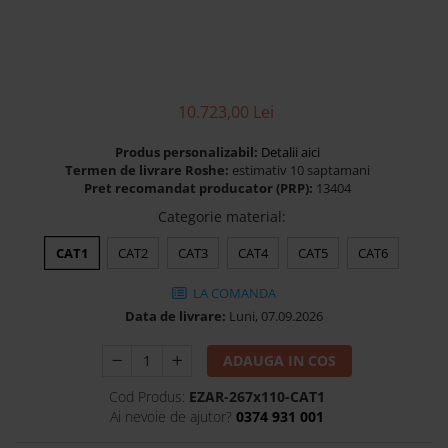
Banchete Dormitor
Accesorii
Mobilier de exterior
Gyllos
10.723,00 Lei
Scaune Dining
Scaune Bar
Produs personalizabil:
Detalii aici
Termen de livrare Roshe:
estimativ 10 saptamani
Bancheta Dining
Pret recomandat producator (PRP):
13404
Fotolii si Demifotolii
Categorie material
:
Claudie Design
CAT1
CAT2
CAT3
CAT4
CAT5
CAT6
Scaune Dining
Scaune Bar
LA COMANDA
Fotolii si Demifotolii
Data de livrare:
Luni, 07.09.2026
Accesorii
ADAUGA IN COS
Woodsoft
Paturi Tapitate
Cod Produs:
EZAR-267x110-CAT1
Ai nevoie de ajutor?
0374 931 001
Paturi Copii
Banchete Dormitor