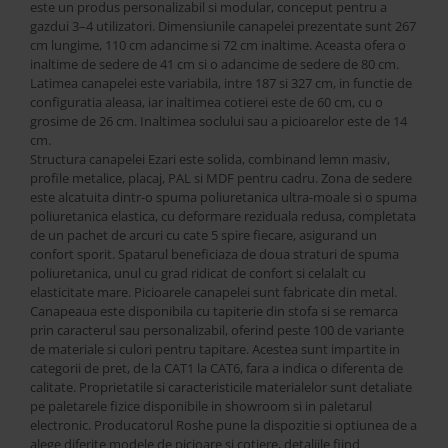
Best Sleep
este un produs personalizabil si modular, conceput pentru a
gazdui 3–4 utilizatori. Dimensiunile canapelei prezentate sunt 267
Saltele
cm lungime, 110 cm adancime si 72 cm inaltime. Aceasta ofera o
Perne si Pilote
inaltime de sedere de 41 cm si o adancime de sedere de 80 cm.
Latimea canapelei este variabila, intre 187 si 327 cm, in functie de
configuratia aleasa, iar inaltimea cotierei este de 60 cm, cu o
grosime de 26 cm. Inaltimea soclului sau a picioarelor este de 14
cm.
Structura canapelei Ezari este solida, combinand lemn masiv,
profile metalice, placaj, PAL si MDF pentru cadru. Zona de sedere
este alcatuita dintr-o spuma poliuretanica ultra-moale si o spuma
poliuretanica elastica, cu deformare reziduala redusa, completata
de un pachet de arcuri cu cate 5 spire fiecare, asigurand un
confort sporit. Spatarul beneficiaza de doua straturi de spuma
poliuretanica, unul cu grad ridicat de confort si celalalt cu
elasticitate mare. Picioarele canapelei sunt fabricate din metal.
Canapeaua este disponibila cu tapiterie din stofa si se remarca
prin caracterul sau personalizabil, oferind peste 100 de variante
de materiale si culori pentru tapitare. Acestea sunt impartite in
categorii de pret, de la CAT1 la CAT6, fara a indica o diferenta de
calitate. Proprietatile si caracteristicile materialelor sunt detaliate
pe paletarele fizice disponibile in showroom si in paletarul
electronic. Producatorul Roshe pune la dispozitie si optiunea de a
alege diferite modele de picioare si cotiere, detaliile fiind