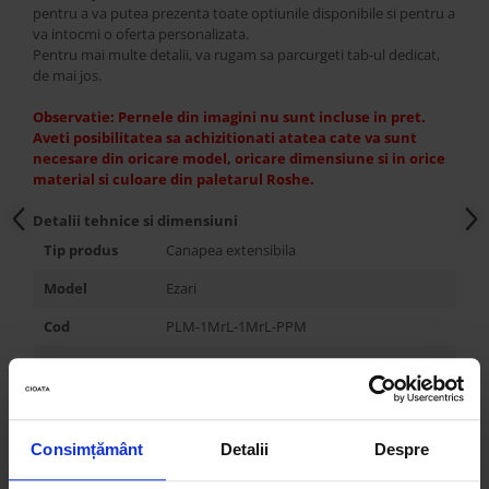
pentru a va putea prezenta toate optiunile disponibile si pentru a
va intocmi o oferta personalizata.
Pentru mai multe detalii, va rugam sa parcurgeti tab-ul dedicat,
de mai jos.
Observatie: Pernele din imagini nu sunt incluse in pret.
Aveti posibilitatea sa achizitionati atatea cate va sunt
necesare din oricare model, oricare dimensiune si in orice
material si culoare din paletarul Roshe.
Detalii tehnice si dimensiuni
Tip produs
Canapea extensibila
Model
Ezari
Cod
PLM-1MrL-1MrL-PPM
Producator
Roshe
Tara de
Ucraina
origine
Consimțământ
Detalii
Despre
Stil
Contemporan