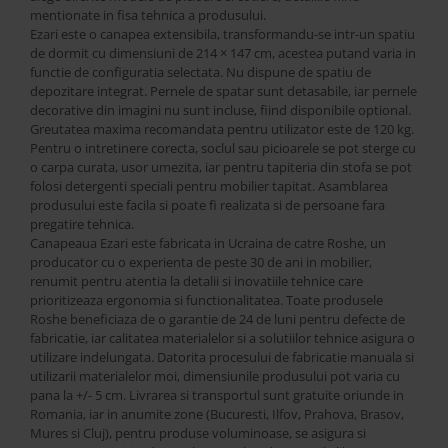
mentionate in fisa tehnica a produsului.
Ezari este o canapea extensibila, transformandu-se intr-un spatiu
de dormit cu dimensiuni de 214 × 147 cm, acestea putand varia in
functie de configuratia selectata. Nu dispune de spatiu de
depozitare integrat. Pernele de spatar sunt detasabile, iar pernele
decorative din imagini nu sunt incluse, fiind disponibile optional.
Greutatea maxima recomandata pentru utilizator este de 120 kg.
Pentru o intretinere corecta, soclul sau picioarele se pot sterge cu
o carpa curata, usor umezita, iar pentru tapiteria din stofa se pot
folosi detergenti speciali pentru mobilier tapitat. Asamblarea
produsului este facila si poate fi realizata si de persoane fara
pregatire tehnica.
Canapeaua Ezari este fabricata in Ucraina de catre Roshe, un
producator cu o experienta de peste 30 de ani in mobilier,
renumit pentru atentia la detalii si inovatiile tehnice care
prioritizeaza ergonomia si functionalitatea. Toate produsele
Roshe beneficiaza de o garantie de 24 de luni pentru defecte de
fabricatie, iar calitatea materialelor si a solutiilor tehnice asigura o
utilizare indelungata. Datorita procesului de fabricatie manuala si
utilizarii materialelor moi, dimensiunile produsului pot varia cu
pana la +/- 5 cm. Livrarea si transportul sunt gratuite oriunde in
Romania, iar in anumite zone (Bucuresti, Ilfov, Prahova, Brasov,
Mures si Cluj), pentru produse voluminoase, se asigura si