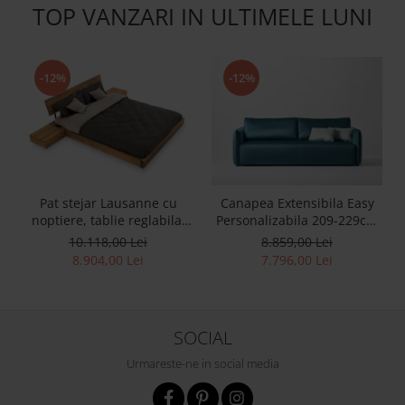
TOP VANZARI IN ULTIMELE LUNI
-12%
-12%
Pat stejar Lausanne cu
Canapea Extensibila Easy
noptiere, tablie reglabila,
Personalizabila 209-229cm
lemn masiv, stil
Stil Contemporan Tapiterie
10.118,00 Lei
8.859,00 Lei
contemporan,
Stofa
8.904,00 Lei
7.796,00 Lei
personalizabil
SOCIAL
Urmareste-ne in social media