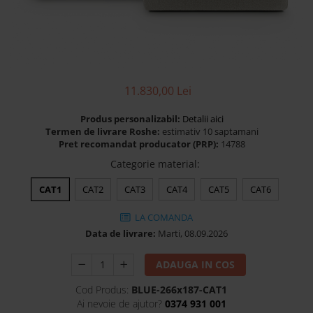
Banchete Dormitor
Accesorii
Mobilier de exterior
Gyllos
Scaune Dining
11.830,00 Lei
Scaune Bar
Produs personalizabil:
Detalii aici
Bancheta Dining
Termen de livrare Roshe:
estimativ 10 saptamani
Fotolii si Demifotolii
Pret recomandat producator (PRP):
14788
Claudie Design
Categorie material
:
Scaune Dining
CAT1
CAT2
CAT3
CAT4
CAT5
CAT6
Scaune Bar
Fotolii si Demifotolii
LA COMANDA
Data de livrare:
Marti, 08.09.2026
Accesorii
Woodsoft
ADAUGA IN COS
Paturi Tapitate
Cod Produs:
BLUE-266x187-CAT1
Paturi Copii
Ai nevoie de ajutor?
0374 931 001
Banchete Dormitor