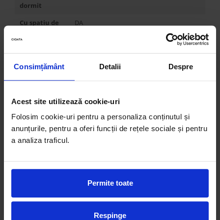
dormit
Cu spatiu de
DA
depozitare
Dimensiune
154x101x20 cm si 94x67x14 cm
spatiu de
Consimțământ
Detalii
Despre
depozitare
Alte variante
Coltar extensibil 246x187 cm, Coltar
extensibil 256x187 cm, Coltar extensibil
Acest site utilizează cookie-uri
296x187 cm
Folosim cookie-uri pentru a personaliza conținutul și
Latime
246-296 cm
anunțurile, pentru a oferi funcții de rețele sociale și pentru
Inaltime
66,5 cm
a analiza traficul.
Adancime
107 cm
Inaltime de
45 cm
sedere
Permite toate
Adancime de
80 cm
sedere
Respinge