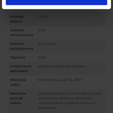
Inaltime
66,5 cm
cotiere
Grosime
26 cm
cotiere
Inaltime
3 cm
soclu/picioare
Material
lemn masiv
soclu/picioare
Tapiterie
stofa
Componente
pernele de spatar, pernele deco
dehusabile
Materiale
lemn masiv, placaj, PAL, MDF
cadru
Materiale
spuma poliuretanica ultra-moale si spuma
zona de
poliuretanica elastica, cu deformare
sedere
reziduala redusa, pachet de arcuri cu 5
spire fiecare