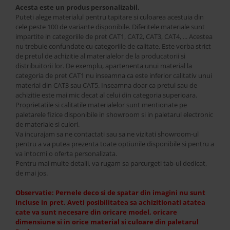
Acesta este un produs personalizabil.
Puteti alege materialul pentru tapitare si culoarea acestuia din
cele peste 100 de variante disponibile. Diferitele materiale sunt
impartite in categoriile de pret CAT1, CAT2, CAT3, CAT4, ... Acestea
nu trebuie confundate cu categoriile de calitate. Este vorba strict
de pretul de achizitie al materialelor de la producatorii si
distribuitorii lor. De exemplu, apartenenta unui material la
categoria de pret CAT1 nu inseamna ca este inferior calitativ unui
material din CAT3 sau CAT5. Inseamna doar ca pretul sau de
achizitie este mai mic decat al celui din categoria superioara.
Proprietatile si calitatile materialelor sunt mentionate pe
paletarele fizice disponibile in showroom si in paletarul electronic
de materiale si culori.
Va incurajam sa ne contactati sau sa ne vizitati showroom-ul
pentru a va putea prezenta toate optiunile disponibile si pentru a
va intocmi o oferta personalizata.
Pentru mai multe detalii, va rugam sa parcurgeti tab-ul dedicat,
de mai jos.
Observatie: Pernele deco si de spatar din imagini nu sunt
incluse in pret. Aveti posibilitatea sa achizitionati atatea
cate va sunt necesare din oricare model, oricare
dimensiune si in orice material si culoare din paletarul