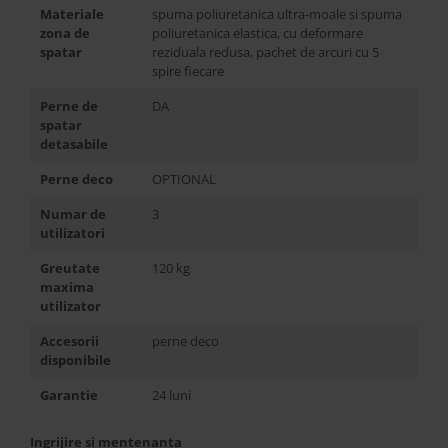
Materiale
spuma poliuretanica ultra-moale si spuma
zona de
poliuretanica elastica, cu deformare
spatar
reziduala redusa, pachet de arcuri cu 5
spire fiecare
Perne de
DA
spatar
detasabile
Perne deco
OPTIONAL
Numar de
3
utilizatori
Greutate
120 kg
maxima
utilizator
Accesorii
perne deco
disponibile
Garantie
24 luni
Ingrijire si mentenanta