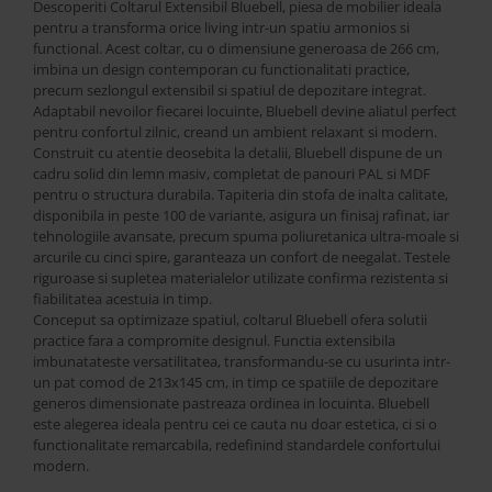
Best Sleep
Descoperiti Coltarul Extensibil Bluebell, piesa de mobilier ideala
pentru a transforma orice living intr-un spatiu armonios si
Saltele
functional. Acest coltar, cu o dimensiune generoasa de 266 cm,
Perne si Pilote
imbina un design contemporan cu functionalitati practice,
precum sezlongul extensibil si spatiul de depozitare integrat.
Adaptabil nevoilor fiecarei locuinte, Bluebell devine aliatul perfect
pentru confortul zilnic, creand un ambient relaxant si modern.
Construit cu atentie deosebita la detalii, Bluebell dispune de un
cadru solid din lemn masiv, completat de panouri PAL si MDF
pentru o structura durabila. Tapiteria din stofa de inalta calitate,
disponibila in peste 100 de variante, asigura un finisaj rafinat, iar
tehnologiile avansate, precum spuma poliuretanica ultra-moale si
arcurile cu cinci spire, garanteaza un confort de neegalat. Testele
riguroase si supletea materialelor utilizate confirma rezistenta si
fiabilitatea acestuia in timp.
Conceput sa optimizaze spatiul, coltarul Bluebell ofera solutii
practice fara a compromite designul. Functia extensibila
imbunatateste versatilitatea, transformandu-se cu usurinta intr-
un pat comod de 213x145 cm, in timp ce spatiile de depozitare
generos dimensionate pastreaza ordinea in locuinta. Bluebell
este alegerea ideala pentru cei ce cauta nu doar estetica, ci si o
functionalitate remarcabila, redefinind standardele confortului
modern.