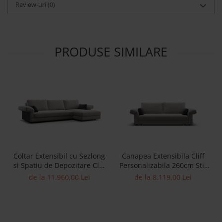
Review-uri
(0)
PRODUSE SIMILARE
Coltar Extensibil cu Sezlong
Canapea Extensibila Cliff
si Spatiu de Depozitare Cliff
Personalizabila 260cm Stil
Personalizabil 330cm Stil
Contemporan Cadru Lemn
de la 11.960,00 Lei
de la 8.119,00 Lei
Contemporan Cadru Lemn
Masiv Tapiterie Stofa
Masiv Tapiterie Stofa