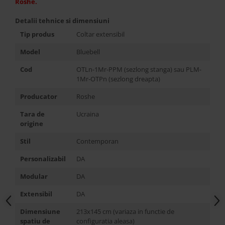
Roshe.
Detalii tehnice si dimensiuni
Tip produs
Coltar extensibil
Model
Bluebell
Cod
OTLn-1Mr-PPM (sezlong stanga) sau PLM-
1Mr-OTPn (sezlong dreapta)
Producator
Roshe
Tara de
Ucraina
origine
Stil
Contemporan
Personalizabil
DA
Modular
DA
Extensibil
DA
Dimensiune
213x145 cm (variaza in functie de
spatiu de
configuratia aleasa)