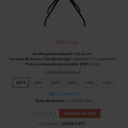
Banchete Dormitor
Accesorii
Mobilier de exterior
Gyllos
Scaune Dining
1.812,00 Lei
Scaune Bar
Bancheta Dining
Produs personalizabil:
Detalii aici
Fotolii si Demifotolii
Termen de livrare Claudie Design:
estimativ 8-10 saptamani
Pret recomandat producator (PRP):
2265
Claudie Design
Categorie material
:
Scaune Dining
Scaune Bar
CAT1
CAT2
CAT3
CAT4
CAT5
CAT6
Fotolii si Demifotolii
LA COMANDA
Accesorii
Data de livrare:
Luni, 07.09.2026
Woodsoft
Paturi Tapitate
ADAUGA IN COS
Paturi Copii
Cod Produs:
C0748-CAT1
Banchete Dormitor