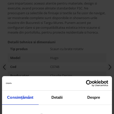
care impartasesc aceeasi atentie pentru materiale, design si
executie, avand procese aliniate standardelor FSC. Ne
preocupam ca selectiile de finisaje si textile sa fie usor de navigat,
iar mostrarele complete sunt disponibile in showroom-urile
noastre din Bucuresti si Targu-Mures. Punem accent pe
configurari clare si pe compatibilitatea estetica intre scaune si
mesele din portofoliu, pentru proiecte rezidentiale si horeca.
Detalii tehnice si dimensiuni
Tip produs
Scaun cu brate rotativ
Model
Hugo
Cod
C0748
Producator
Claudie Design
Tara de origine
Polonia
Stil
Contemporan
Consimțământ
Detalii
Despre
Personalizabil
DA
Rotativ
DA