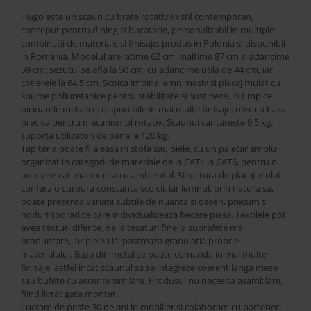
Best Sleep
Hugo este un scaun cu brate rotativ in stil contemporan,
Saltele
conceput pentru dining si bucatarie, personalizabil in multiple
Perne si Pilote
combinatii de materiale si finisaje, produs in Polonia si disponibil
in Romania. Modelul are latime 62 cm, inaltime 87 cm si adancime
59 cm; sezutul se afla la 50 cm, cu adancime utila de 44 cm, iar
cotierele la 64,5 cm. Scoica imbina lemn masiv si placaj mulat cu
spume poliuretanice pentru stabilitate si sustinere, in timp ce
picioarele metalice, disponibile in mai multe finisaje, ofera o baza
precisa pentru mecanismul rotativ. Scaunul cantareste 9,5 kg,
suporta utilizatori de pana la 120 kg.
Tapiteria poate fi aleasa in stofa sau piele, cu un paletar amplu
organizat in categorii de materiale de la CAT1 la CAT6, pentru o
potrivire cat mai exacta cu ambientul. Structura de placaj mulat
confera o curbura constanta scoicii, iar lemnul, prin natura sa,
poate prezenta variatii subtile de nuanta si desen, precum si
noduri sporadice care individualizeaza fiecare piesa. Textilele pot
avea texturi diferite, de la tesaturi fine la suprafete mai
pronuntate, iar pielea isi pastreaza granulatia proprie
materialului. Baza din metal se poate comanda in mai multe
finisaje, astfel incat scaunul sa se integreze coerent langa mese
sau bufete cu accente similare. Produsul nu necesita asamblare,
fiind livrat gata montat.
Lucram de peste 30 de ani in mobilier si colaboram cu parteneri