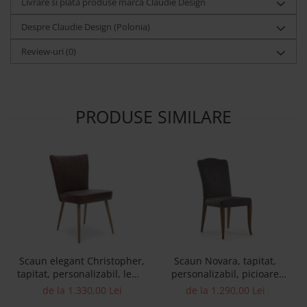
Livrare si plata produse marca Claudie Design
Despre Claudie Design (Polonia)
Review-uri
(0)
PRODUSE SIMILARE
Scaun elegant Christopher,
Scaun Novara, tapitat,
tapitat, personalizabil, lemn
personalizabil, picioare
masiv stejar, stil
lemn masiv, stil clasic,
de la 1.330,00 Lei
de la 1.290,00 Lei
contemporan, tapiterie
tapiterie stofa