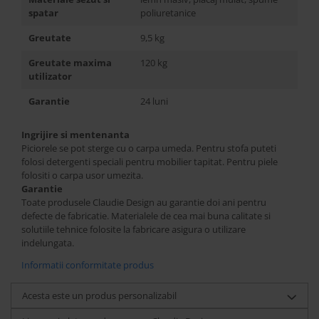
spatar
poliuretanice
Greutate
9,5 kg
Greutate maxima
120 kg
utilizator
Garantie
24 luni
Ingrijire si mentenanta
Piciorele se pot sterge cu o carpa umeda. Pentru stofa puteti
folosi detergenti speciali pentru mobilier tapitat. Pentru piele
folositi o carpa usor umezita.
Garantie
Toate produsele Claudie Design au garantie doi ani pentru
defecte de fabricatie. Materialele de cea mai buna calitate si
solutiile tehnice folosite la fabricare asigura o utilizare
indelungata.
Informatii conformitate produs
Acesta este un produs personalizabil