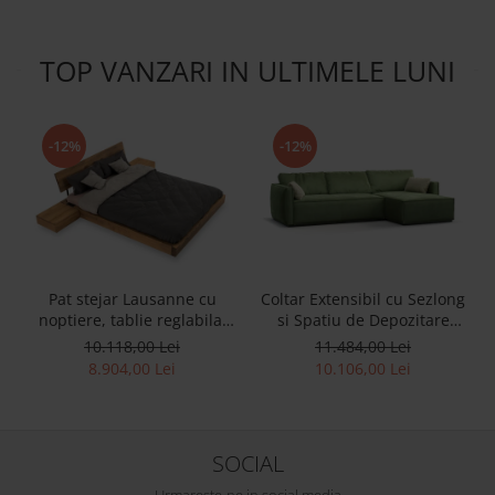
stofa sau piele
TOP VANZARI IN ULTIMELE LUNI
-12%
-12%
Pat stejar Lausanne cu
Coltar Extensibil cu Sezlong
noptiere, tablie reglabila,
si Spatiu de Depozitare
lemn masiv, stil
Esse Personalizabil 309cm
10.118,00 Lei
11.484,00 Lei
contemporan,
Stil Contemporan Cadru
8.904,00 Lei
10.106,00 Lei
personalizabil
Lemn Masiv Tapiterie Stofa
SOCIAL