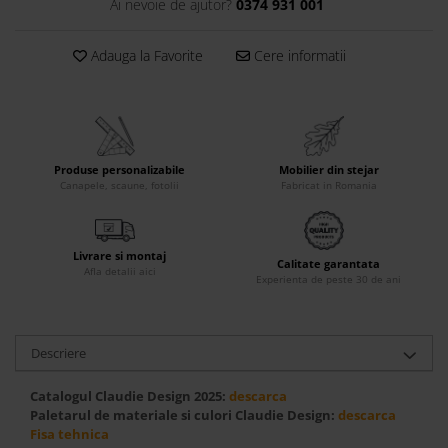
Ai nevoie de ajutor?
0374 931 001
Accesorii
Roshe
Adauga la Favorite
Cere informatii
Canapele
Fotolii si Demifotolii
Paturi Tapitate
Banchete Dormitor
Produse personalizabile
Mobilier din stejar
Accesorii
Canapele, scaune, fotolii
Fabricat in Romania
Mood
Canapele
Livrare si montaj
Paturi Tapitate
Calitate garantata
Afla detalii aici
Experienta de peste 30 de ani
Paturi Copii
Fotolii si Demifotolii
Accesorii
Descriere
Olta
Catalogul Claudie Design 2025:
descarca
Canapele
Paletarul de materiale si culori Claudie Design:
descarca
Fotolii si Demifotolii
Fisa tehnica