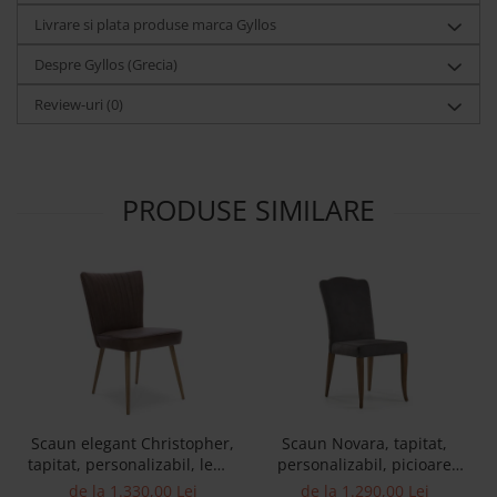
Livrare si plata produse marca Gyllos
Despre Gyllos (Grecia)
Review-uri
(0)
PRODUSE SIMILARE
Scaun elegant Christopher,
Scaun Novara, tapitat,
tapitat, personalizabil, lemn
personalizabil, picioare
masiv stejar, stil
lemn masiv, stil clasic,
de la 1.330,00 Lei
de la 1.290,00 Lei