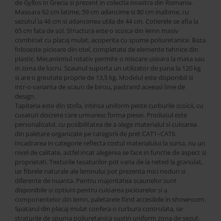
Best Sleep
de Gyllos in Grecia si prezent in colectia noastra din Romania.
Masoara 62 cm latime, 59 cm adancime si 80 cm inaltime, cu
Saltele
sezutul la 46 cm si adancimea utila de 44 cm. Cotierele se afla la
Perne si Pilote
65 cm fata de sol. Structura este o scoica din lemn masiv
combinat cu placaj mulat, acoperita cu spume poliuretanice. Baza
foloseste picioare din otel, completate de elemente tehnice din
plastic. Mecanismul rotativ permite o miscare usoara la masa sau
in zona de lucru. Scaunul suporta un utilizator de pana la 120 kg
si are o greutate proprie de 13,5 kg. Modelul este disponibil si
intr-o varianta de scaun de birou, pastrand aceeasi linie de
design.
Tapiteria este din stofa, intinsa uniform peste curburile scoicii, cu
cusaturi discrete care urmaresc forma piesei. Produsul este
personalizabil, cu posibilitatea de a alege materialul si culoarea
din paletare organizate pe categorii de pret CAT1–CAT6.
Incadrarea in categorie reflecta costul materialului la sursa, nu un
nivel de calitate, astfel incat alegerea se face in functie de aspect si
proprietati. Texturile tesaturilor pot varia de la neted la granulat,
iar fibrele naturale ale lemnului pot prezenta mici noduri si
diferente de nuanta. Pentru majoritatea scaunelor sunt
disponibile si optiuni pentru culoarea picioarelor si a
componentelor din lemn, paletarele fiind accesibile in showroom.
Spatarul din placaj mulat confera o curbura controlata, iar
straturile de spuma poliuretanica sustin uniform zona de sezut.