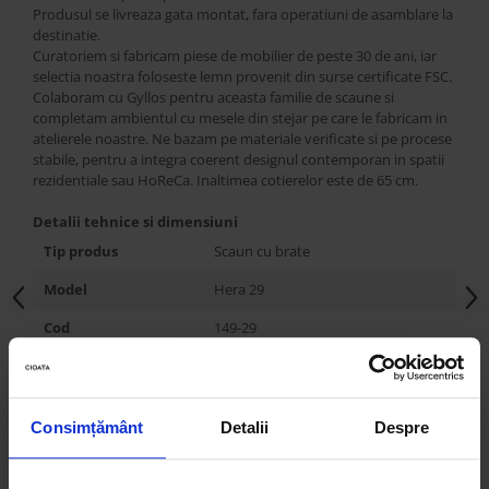
Produsul se livreaza gata montat, fara operatiuni de asamblare la
destinatie.
Curatoriem si fabricam piese de mobilier de peste 30 de ani, iar
selectia noastra foloseste lemn provenit din surse certificate FSC.
Colaboram cu Gyllos pentru aceasta familie de scaune si
completam ambientul cu mesele din stejar pe care le fabricam in
atelierele noastre. Ne bazam pe materiale verificate si pe procese
stabile, pentru a integra coerent designul contemporan in spatii
rezidentiale sau HoReCa. Inaltimea cotierelor este de 65 cm.
Detalii tehnice si dimensiuni
Tip produs
Scaun cu brate
Model
Hera 29
Cod
149-29
Producator
Gyllos
Tara de origine
Grecia
Consimțământ
Detalii
Despre
Stil
Contemporan
Personalizabil
DA