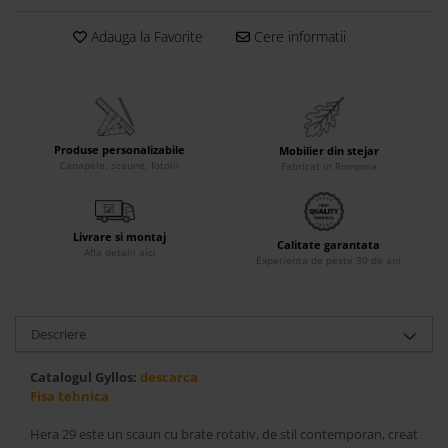
Accesorii
Adauga la Favorite
Cere informatii
Roshe
Canapele
Fotolii si Demifotolii
Paturi Tapitate
Produse personalizabile
Mobilier din stejar
Banchete Dormitor
Canapele, scaune, fotolii
Fabricat in Romania
Accesorii
Mood
Livrare si montaj
Canapele
Calitate garantata
Afla detalii aici
Experienta de peste 30 de ani
Paturi Tapitate
Paturi Copii
Fotolii si Demifotolii
Descriere
Accesorii
Olta
Catalogul Gyllos:
descarca
Fisa tehnica
Canapele
Fotolii si Demifotolii
Hera 29 este un scaun cu brate rotativ, de stil contemporan, creat