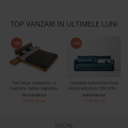
contemporan, tapiterie
tapiterie stofa
stofa sau piele
TOP VANZARI IN ULTIMELE LUNI
-12%
-12%
Pat stejar Lausanne cu
Canapea Extensibila Easy
noptiere, tablie reglabila,
Personalizabila 209-229cm
lemn masiv, stil
Stil Contemporan Tapiterie
10.118,00 Lei
8.859,00 Lei
contemporan,
Stofa
8.904,00 Lei
7.796,00 Lei
personalizabil
SOCIAL