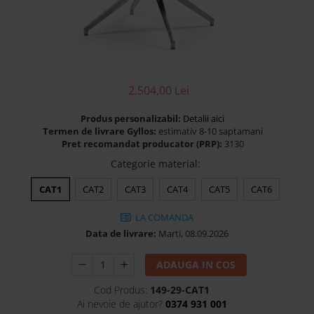
Banchete Dormitor
Accesorii
Mobilier de exterior
Gyllos
Scaune Dining
2.504,00 Lei
Scaune Bar
Produs personalizabil:
Detalii aici
Bancheta Dining
Termen de livrare Gyllos:
estimativ 8-10 saptamani
Fotolii si Demifotolii
Pret recomandat producator (PRP):
3130
Claudie Design
Categorie material
:
Scaune Dining
CAT1
CAT2
CAT3
CAT4
CAT5
CAT6
Scaune Bar
Fotolii si Demifotolii
LA COMANDA
Data de livrare:
Marti, 08.09.2026
Accesorii
Woodsoft
ADAUGA IN COS
Paturi Tapitate
Cod Produs:
149-29-CAT1
Paturi Copii
Ai nevoie de ajutor?
0374 931 001
Banchete Dormitor