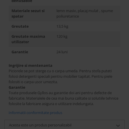
dehusabile
Materiale sezut si
lemn masiv, placaj mulat , spume
spatar
poliuretanice
Greutate
13,5 kg
Greutate maxima
120 kg
utilizator
Garantie
24 luni
Ingrijire si mentenanta
Piciorele se pot sterge cu o carpa umeda. Pentru stofa puteti
folosi detergenti speciali pentru mobilier tapitat. Pentru piele
folositi o carpa usor umezita.
Garantie
Toate produsele Gyllos au garantie doi ani pentru defecte de
fabricatie. Materialele de cea mai buna calitate si solutiile tehnice
folosite la fabricare asigura o utilizare indelungata.
Informatii conformitate produs
Acesta este un produs personalizabil