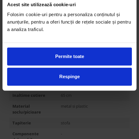
Acest site utilizează cookie-uri
Rotativ
DA
Folosim cookie-uri pentru a personaliza conținutul și
Balansoar
NU
anunțurile, pentru a oferi funcții de rețele sociale și pentru
a analiza traficul.
Alte variante
Scaun birou
Latime
62 cm
Inaltime
80 cm
Permite toate
Adancime
59 cm
Inaltime de sedere
46 cm
Respinge
Adancime de sedere
44 cm
Inaltime cotiere
65 cm
Material
metal si plastic
soclu/picioare
Tapiterie
stofa
Componente
-