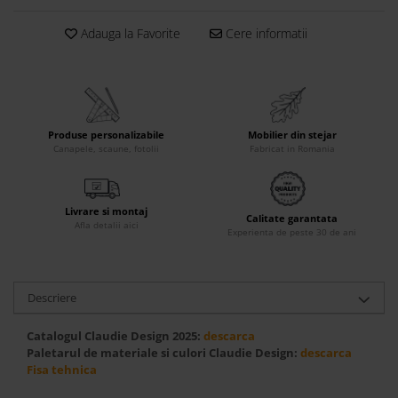
Accesorii
Adauga la Favorite
Cere informatii
Roshe
Canapele
Fotolii si Demifotolii
Paturi Tapitate
Produse personalizabile
Mobilier din stejar
Banchete Dormitor
Canapele, scaune, fotolii
Fabricat in Romania
Accesorii
Mood
Livrare si montaj
Canapele
Calitate garantata
Afla detalii aici
Experienta de peste 30 de ani
Paturi Tapitate
Paturi Copii
Fotolii si Demifotolii
Descriere
Accesorii
Olta
Catalogul Claudie Design 2025:
descarca
Paletarul de materiale si culori Claudie Design:
descarca
Canapele
Fisa tehnica
Fotolii si Demifotolii