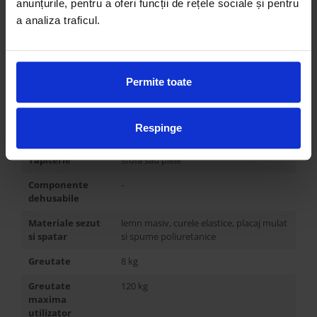
anunțurile, pentru a oferi funcții de rețele sociale și pentru
a analiza traficul.
Inaltime de
65,5 cm
sedere
Adancime de
42 cm
sedere
Permite toate
Inaltime cotiere
-
Material
lemn masiv de stejar, disponibil in mai
Respinge
soclu/picioare
multe finisaje
Tapiterie
stofa sau piele
Componente
-
dehusabile
Materiale sezut
lemn masiv, curele elastice, placaj mulat
si spatar
si spume poliuretanice
Greutate
8 kg
Greutate
120 kg
maxima
utilizator