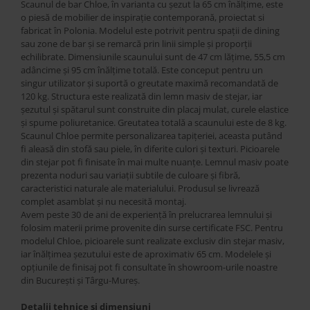
Best Sleep
Scaunul de bar Chloe, în varianta cu șezut la 65 cm înălțime, este
o piesă de mobilier de inspirație contemporană, proiectat si
Saltele
fabricat în Polonia. Modelul este potrivit pentru spații de dining
Perne si Pilote
sau zone de bar și se remarcă prin linii simple și proporții
echilibrate. Dimensiunile scaunului sunt de 47 cm lățime, 55,5 cm
adâncime și 95 cm înălțime totală. Este conceput pentru un
singur utilizator și suportă o greutate maximă recomandată de
120 kg. Structura este realizată din lemn masiv de stejar, iar
șezutul și spătarul sunt construite din placaj mulat, curele elastice
și spume poliuretanice. Greutatea totală a scaunului este de 8 kg.
Scaunul Chloe permite personalizarea tapițeriei, aceasta putând
fi aleasă din stofă sau piele, în diferite culori și texturi. Picioarele
din stejar pot fi finisate în mai multe nuanțe. Lemnul masiv poate
prezenta noduri sau variații subtile de culoare și fibră,
caracteristici naturale ale materialului. Produsul se livrează
complet asamblat și nu necesită montaj.
Avem peste 30 de ani de experiență în prelucrarea lemnului și
folosim materii prime provenite din surse certificate FSC. Pentru
modelul Chloe, picioarele sunt realizate exclusiv din stejar masiv,
iar înălțimea șezutului este de aproximativ 65 cm. Modelele și
opțiunile de finisaj pot fi consultate în showroom-urile noastre
din București și Târgu-Mureș.
Detalii tehnice si dimensiuni