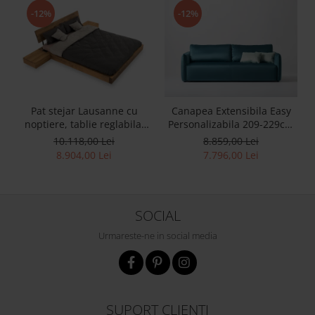
-12%
-12%
Pat stejar Lausanne cu
Canapea Extensibila Easy
noptiere, tablie reglabila,
Personalizabila 209-229cm
lemn masiv, stil
Stil Contemporan Tapiterie
10.118,00 Lei
8.859,00 Lei
contemporan,
Stofa
8.904,00 Lei
7.796,00 Lei
personalizabil
SOCIAL
Urmareste-ne in social media
SUPORT CLIENTI