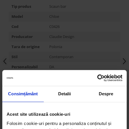
Tip produs
Scaun bar
Model
Chloe
Cod
C0426
Producator
Claudie Design
Tara de origine
Polonia
Stil
Contemporan
Personalizabil
DA
Rotativ
NU
Balansoar
NU
Consimțământ
Detalii
Despre
Alte variante
Scaun
Latime
47 cm
Acest site utilizează cookie-uri
Inaltime
95 cm
Folosim cookie-uri pentru a personaliza conținutul și
Adancime
55,5 cm