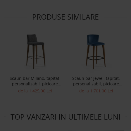
PRODUSE SIMILARE
Scaun bar Milano, tapitat,
Scaun bar Jewel, tapitat,
personalizabil, picioare
personalizabil, picioare
lemn masiv si otel, stil
lemn masiv si otel, stil
de la 1.425,00 Lei
de la 1.701,00 Lei
modern, tapiterie stofa
modern, tapiterie stofa
TOP VANZARI IN ULTIMELE LUNI