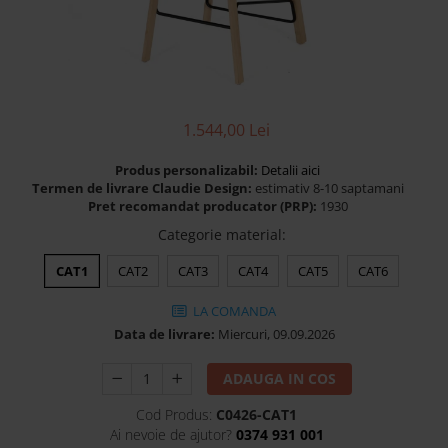
Banchete Dormitor
Accesorii
Mobilier de exterior
Gyllos
Scaune Dining
1.544,00 Lei
Scaune Bar
Produs personalizabil:
Detalii aici
Bancheta Dining
Termen de livrare Claudie Design:
estimativ 8-10 saptamani
Fotolii si Demifotolii
Pret recomandat producator (PRP):
1930
Claudie Design
Categorie material
:
Scaune Dining
CAT1
CAT2
CAT3
CAT4
CAT5
CAT6
Scaune Bar
Fotolii si Demifotolii
LA COMANDA
Data de livrare:
Miercuri, 09.09.2026
Accesorii
Woodsoft
ADAUGA IN COS
Paturi Tapitate
Cod Produs:
C0426-CAT1
Paturi Copii
Ai nevoie de ajutor?
0374 931 001
Banchete Dormitor