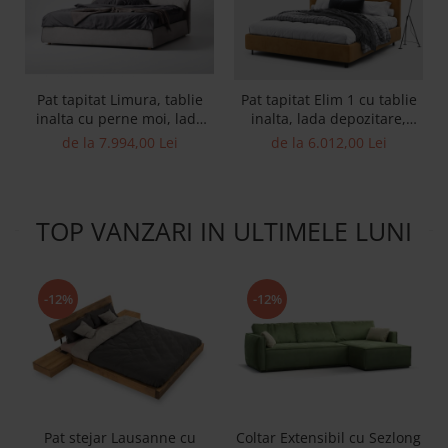
Pat tapitat Limura, tablie
Pat tapitat Elim 1 cu tablie
inalta cu perne moi, lada
inalta, lada depozitare,
depozitare, somiera
somiera metalica, picioare
de la 7.994,00 Lei
de la 6.012,00 Lei
metalica, picioare lemn
metalice 10cm, laterale
4cm, laterale dehusabile,
dehusabile, stil modern,
stil contemporan,
personalizabil
personalizabil
TOP VANZARI IN ULTIMELE LUNI
-12%
-12%
Pat stejar Lausanne cu
Coltar Extensibil cu Sezlong