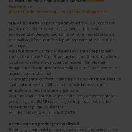
Paletarul de materiale si culori Blanche:
descarca
Best Sleep
Fisa tehnica
Saltele
Instructiunile de montaj - Pat cu lada de depozitare
Perne si Pilote
SLIPP Uno A
este un pat single din colectia MOOD, conceput
pentru a se integra armonios in camerele copiilor si
adolescentilor. Designul sau echilibrat, cu linii curate si forme
minimaliste, il face usor de adaptat unei varietati de stiluri de
amenajare.
Aspectul distinctiv al modelului este evidentiat de paspoalul
contrastant, un detaliu care adauga personalitate si transforma
patul intr-un element de accent al incaperii. Simplitatea
designului este completata de detalii atent realizate, pentru un
aspect modern si rafinat.
Construit pentru confortul utilizarii zilnice,
SLIPP Uno A
ofera un
spatiu placut pentru odihna si contribuie la crearea unei
atmosfere primitoare si bine organizate.
Prin combinatia dintre functionalitate, design contemporan si
detalii elegante,
SLIPP
este o alegere inspirata pentru orice
camera de copil sau adolescent.
Afla detalii in showroom-urile
CIOATA
.
Acesta este un produs personalizabil.
Puteti alege materialul pentru tapitare si culoarea acestuia din