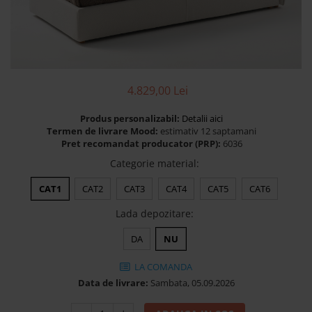
Banchete Dormitor
Accesorii
Mobilier de exterior
Gyllos
Scaune Dining
4.829,00 Lei
Scaune Bar
Produs personalizabil:
Detalii aici
Bancheta Dining
Termen de livrare Mood:
estimativ 12 saptamani
Fotolii si Demifotolii
Pret recomandat producator (PRP):
6036
Claudie Design
Categorie material
:
Scaune Dining
CAT1
CAT2
CAT3
CAT4
CAT5
CAT6
Scaune Bar
Lada depozitare
:
Fotolii si Demifotolii
Accesorii
DA
NU
Woodsoft
LA COMANDA
Paturi Tapitate
Data de livrare:
Sambata, 05.09.2026
Paturi Copii
Banchete Dormitor