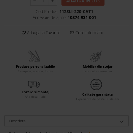
ADAUGA IN COS
Accesorii
Cod Produs:
112SLI-220-CAT1
Roshe
Ai nevoie de ajutor?
0374 931 001
Canapele
Fotolii si Demifotolii
Adauga la Favorite
Cere informatii
Paturi Tapitate
Banchete Dormitor
Accesorii
Mood
Produse personalizabile
Mobilier din stejar
Canapele
Canapele, scaune, fotolii
Fabricat in Romania
Paturi Tapitate
Paturi Copii
Livrare si montaj
Fotolii si Demifotolii
Calitate garantata
Afla detalii aici
Experienta de peste 30 de ani
Accesorii
Olta
Canapele
Descriere
Fotolii si Demifotolii