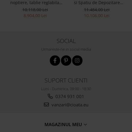
noptiere, tablie reglabila,
si Spatiu de Depozitare
lemn masiv, stil
Esse Personalizabil 309cm
10.118,00 Lei
11.484,00 Lei
contemporan,
Stil Contemporan Cadru
8.904,00 Lei
10.106,00 Lei
personalizabil
Lemn Masiv Tapiterie Stofa
SOCIAL
Urmareste-ne in social media
SUPORT CLIENTI
Luni - Duminica, 09:00 - 18:30
0374 931 001
vanzari@cioata.eu
MAGAZINUL MEU