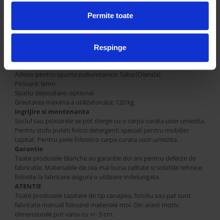
Inaltime soclu/picioare: - cm
Permite toate
Adancime saltea: - cm
Tapiterie: stofa sau piele
Cadru: lemn masiv de pin, placaj de mesteacan clasa E1
Umplutura: spume poliuretanice elastice produse de Bayer, Basf
Respinge
(Germania), Shell (Olanda)
Adeziv cadru: Jowat (Germania)
Adeziv pentru spuma poliuretanica: Saba (Olanda)
Picioare: lemn
Spatiu depozitare: optional
Greutatea maxima a utilizatorului: 120 kg
Ingrijire si mentenanta
Soclul sau picioarele se pot sterge cu o carpa curata usor umezita.
Pentru stofa puteti folosi detergenti speciali pentru mobilier
tapitat. Pentru piele folositi o carpa curata usor umezita.
Garantie
Toate produsele Blanche au garantie doi ani pentru defecte de
fabricatie. Materialele de cea mai buna calitate si solutiile tehnice
folosite la fabricare asigura o utilizare indelungata.
ATENTIE
Toate produsele tapitate de tip canapea, fotoliu sau pat sunt
fabricate manual folosind materiale moi. Din acest motiv,
dimensiunile pot varia cu +/- 5 cm.