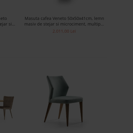
Masut
neto
Masuta cafea Veneto 50x50x41cm, lemn
D50x41c
jar si
masiv de stejar si microciment, multiple
micro
saje
finisaje disponibile, stil contemporan
2.011,00 Lei
dispo
oran