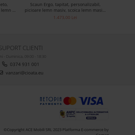
Coltar 
eto,
Scaun Ergo, tapitat, personalizabil,
Personali
, lemn de
picioare lemn masiv, scoica lemn masiv,
finisaje
stil contemporan, tapiterie stofa
1.473,00 Lei
oran
SUPORT CLIENTI
ni - Duminica, 09:00 - 18:30
0374 931 001
vanzari@cioata.eu
©Copyright ACE Mobili SRL 2023
Platforma E-commerce by