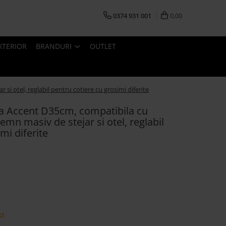
0374 931 001
0,00
XTERIOR
BRANDURI
OUTLET
 otel, reglabil pentru cotiere cu grosimi diferite
a Accent D35cm, compatibila cu
mn masiv de stejar si otel, reglabil
mi diferite
ci