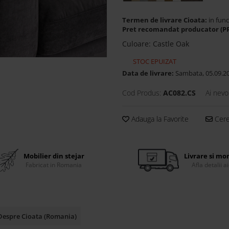
Termen de livrare Cioata:
in func
Pret recomandat producator (P
Culoare
:
Castle Oak
STOC EPUIZAT
Data de livrare:
Sambata, 05.09.2
Cod Produs:
AC082.CS
Ai nevo
Adauga la Favorite
Cere 
Mobilier din stejar
Livrare si mo
Fabricat in Romania
Afla detalii ai
Despre Cioata (Romania)