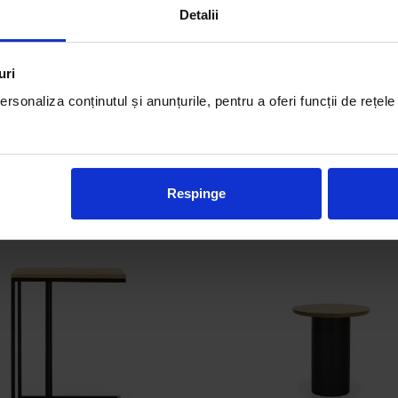
Detalii
potrivite montarii pe cotiera
ioare adecvate.
uri
ta poate rezista sute de ani.
rsonaliza conținutul și anunțurile, pentru a oferi funcții de rețele
Respinge
PRODUSE SIMILARE