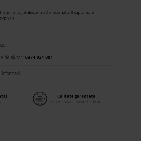
tie de finisajul ales, intre 2 si estimativ 8 saptamani
RP):
914
026
ie de ajutor?
0374 931 001
informatii
ntaj
Calitate garantata
ci
Experienta de peste 30 de ani