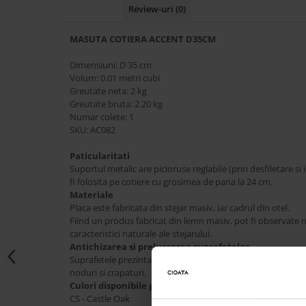
Review-uri
(0)
Accesorii
Roshe
MASUTA COTIERA ACCENT D35CM
Canapele
Dimensiuni: D 35 cm
Fotolii si Demifotolii
Volum: 0.01 metri cubi
Paturi Tapitate
Greutate neta: 2 kg
Greutate bruta: 2.20 kg
Banchete Dormitor
Numar colete: 1
Accesorii
SKU: AC082
Mood
Paticularitati
Canapele
Suportul metalic are picioruse reglabile (prin desfiletare si 
Paturi Tapitate
fi folosita pe cotiere cu grosimea de pana la 24 cm.
Materiale
Paturi Copii
Placa este fabricata din stejar masiv, iar cadrul din otel.
Fotolii si Demifotolii
Fiind un produs fabricat din lemn masiv, pot fi observate nod
caracteristici naturale ale stejarului.
Accesorii
Antichizarea si prelucrarea suprefetelor
Olta
Suprafetele prezinta prelucrari minime: slefuiri si daltuiri d
noduri si crapaturi.
Canapele
Culori disponibile pentru lemn
Fotolii si Demifotolii
CS - Castle Oak