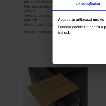
Best Sleep
Asamblare si ambalare
Consimțământ
Piciorusele trebuie infiletate in placa metalica, in pozitiile 
Saltele
canapelei.
Perne si Pilote
Ambalajul se compune din cutii de carton si protectii inter
Acest site utilizează cookie-
Garantie
Garantia este de 2 ani, dar intretinuta cu grija, mobila Cioa
Folosim cookie-uri pentru a pe
Informatii conformitate produs
traficul.