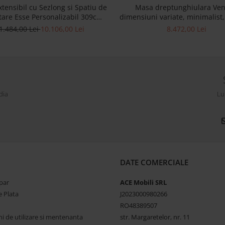
xtensibil cu Sezlong si Spatiu de
Masa dreptunghiulara Ven
tare Esse Personalizabil 309cm
dimensiuni variate, minimalist
Contemporan Cadru Lemn Masiv
stejar si microciment, mutiple 
1.484,00 Lei
10.106,00 Lei
8.472,00 Lei
Tapiterie Stofa
disponibile, stil contemp
dia
Lu
DATE COMERCIALE
par
ACE Mobili SRL
 Plata
J2023000980266
RO48389507
ni de utilizare si mentenanta
str. Margaretelor, nr. 11