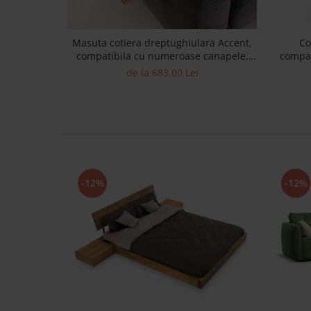
Masuta cotiera dreptughiulara Accent,
Co
compatibila cu numeroase canapele,
compat
lemn masiv de stejar si otel, reglabil
le
de la 683,00 Lei
pentru cotiere cu grosimi diferite
-12%
-12%