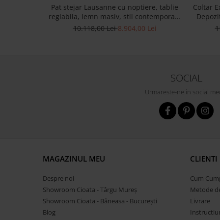
Pat stejar Lausanne cu noptiere, tablie
Coltar E
reglabila, lemn masiv, stil contemporan,
Depozi
personalizabil
Stil 
10.118,00 Lei
8.904,00 Lei
1
SOCIAL
Urmareste-ne in social me
MAGAZINUL MEU
CLIENTI
Despre noi
Cum Cum
Showroom Cioata - Târgu Mureș
Metode de
Showroom Cioata - Bâneasa - București
Livrare
Blog
Instructiu