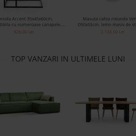
nsola Accent 35x45x60cm,
Masuta cafea rotunda Ve
ibila cu numeroase canapele,
D50x55cm, lemn masiv de ste
mn masiv de stejar si metal
microciment, multiple fini
926,00 Lei
2.133,00 Lei
disponibile, stil contemp
TOP VANZARI IN ULTIMELE LUNI