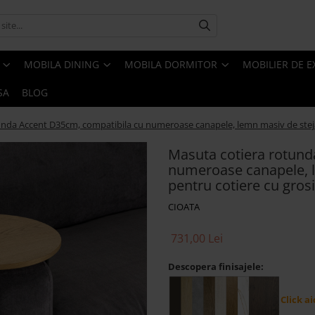
MOBILA DINING
MOBILA DORMITOR
MOBILIER DE E
SA
BLOG
nda Accent D35cm, compatibila cu numeroase canapele, lemn masiv de stejar si
Masuta cotiera rotund
numeroase canapele, le
pentru cotiere cu grosi
CIOATA
731,00 Lei
Descopera finisajele:
Click ai