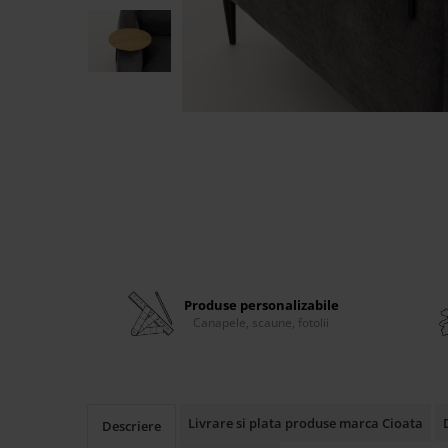
Banchete Dormitor
Accesorii
Mobilier de exterior
Gyllos
Scaune Dining
Scaune Bar
Bancheta Dining
Fotolii si Demifotolii
Claudie Design
Scaune Dining
Scaune Bar
Produse personalizabile
Fotolii si Demifotolii
Canapele, scaune, fotolii
Accesorii
Woodsoft
Paturi Tapitate
Paturi Copii
Livrare si plata produse marca Cioata
Descriere
Banchete Dormitor