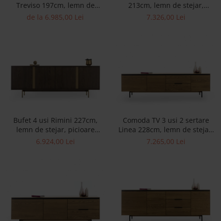
Treviso 197cm, lemn de
213cm, lemn de stejar,
Accesorii
stejar, picioare metalice,
picioare metalice, feronerie
de la 6.985,00 Lei
7.326,00 Lei
Roshe
feronerie cu amortizare,
cu amortizare, multiple
multiple finisaje disponibile,
finisaje disponibile, stil
Canapele
stil contemporan
contemporan
Fotolii si Demifotolii
Paturi Tapitate
Banchete Dormitor
Accesorii
Mood
Canapele
Bufet 4 usi Rimini 227cm,
Comoda TV 3 usi 2 sertare
lemn de stejar, picioare
Linea 228cm, lemn de stejar,
Paturi Tapitate
metalice, feronerie cu
picioare metalice, feronerie
6.924,00 Lei
7.265,00 Lei
Paturi Copii
amortizare, multiple finisaje
cu amortizare, multiple
Fotolii si Demifotolii
disponibile, stil contemporan
finisaje disponibile, stil
contemporan
Accesorii
Olta
Canapele
Fotolii si Demifotolii