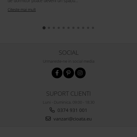
de dormitor poate deveni un spațiu...
Citeste mai mult
SOCIAL
Urmareste-ne in social media
SUPORT CLIENTI
Luni - Duminica, 09:00 - 18:30
0374 931 001
vanzari@cioata.eu