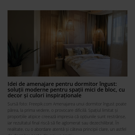
Idei de amenajare pentru dormitor îngust:
soluții moderne pentru spații mici de bloc, cu
decor și culori inspiraționale
Sursă foto: Freepik.com Amenajarea unui dormitor îngust poate
părea, la prima vedere, o provocare dificilă. Spațiul limitat și
proporțiile atipice creează impresia că opțiunile sunt restrânse,
iar rezultatul final riscă să fie aglomerat sau dezechilibrat. În
realitate, cu o abordare atentă și câteva principii clare, un astfel