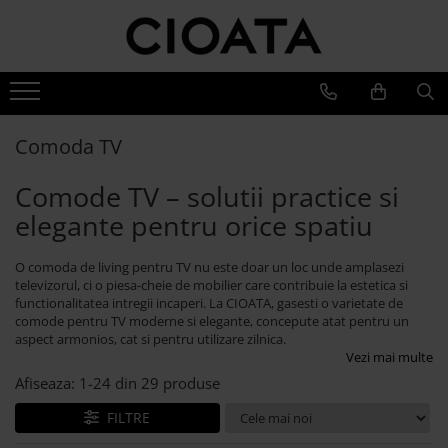
Mobila Living
Mobila Dining
Mobila Dormitor
Branduri
Canapele
Mese Bucatarie si Dining
Pat Stejar
Cioata
Coltare & Chaiselong
Mese Dining Extensibile
Pat Tapitat
Noutati
Comoda TV
Canapele & Coltare Extensibile
Dining
Scaune Bucatarie si Dining
Pat Copii
Comode TV – solutii practice si
Canapele 2-3 Locuri
Living
Scaune Bar
Dressinguri
Accesorii Canapele
Dormitor
elegante pentru orice spatiu
Banchete Dining Tapitate
Noptiere
Vilmers
Fotolii si Demifotolii
Bufete si Comode
Saltele, Perne si Pilote
O comoda de living pentru TV nu este doar un loc unde amplasezi
Canapele
Masuta Cafea
televizorul, ci o piesa-cheie de mobilier care contribuie la estetica si
Comoda Dormitor
Fotolii si Demifotolii
functionalitatea intregii incaperi. La CIOATA, gasesti o varietate de
Comoda TV
comode pentru TV moderne si elegante, concepute atat pentru un
Banchete Dormitor
Accesorii
aspect armonios, cat si pentru utilizare zilnica.
Mobila Biblioteca
Blanche
Vezi mai multe
Mobila Birou
Canapele
Afiseaza:
1-
24
din
29
produse
Oglinda cu Rama de Lemn
Paturi Tapitate
FILTRE
Dulapuri
Fotolii si Demifotolii