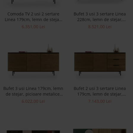
Best Sleep
Saltele
Comoda TV 2 usi 2 sertare
Bufet 3 usi 3 sertare Linea
Perne si Pilote
Linea 179cm, lemn de stejar,
228cm, lemn de stejar,
picioare metalice, feronerie
picioare metalice, feronerie
6.351,00 Lei
8.521,00 Lei
cu amortizare, multiple
cu amortizare, multiple
finisaje disponibile, stil
finisaje disponibile, stil
contemporan
contemporan
Bufet 3 usi Linea 179cm, lemn
Bufet 2 usi 3 sertare Linea
de stejar, picioare metalice,
179cm, lemn de stejar,
feronerie cu amortizare,
picioare metalice, feronerie
6.022,00 Lei
7.143,00 Lei
multiple finisaje disponibile,
cu amortizare, multiple
stil contemporan
finisaje disponibile, stil
contemporan