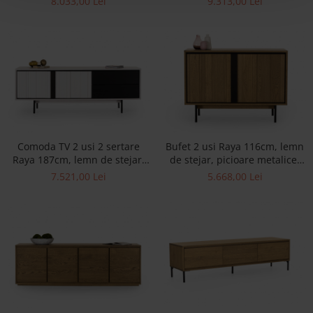
8.033,00 Lei
9.313,00 Lei
ceramica, riflaj, picioare
cu amortizare, multiple
metalice, feronerie cu
finisaje disponibile, stil
amortizare, stil contemporan
contemporan
Comoda TV 2 usi 2 sertare
Bufet 2 usi Raya 116cm, lemn
Raya 187cm, lemn de stejar,
de stejar, picioare metalice,
picioare metalice, feronerie
feronerie cu amortizare,
7.521,00 Lei
5.668,00 Lei
cu amortizare, multiple
multiple finisaje disponibile,
finisaje disponibile, stil
stil contemporan
contemporan