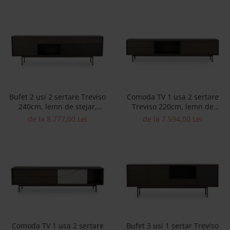
Banchete Dormitor
Accesorii
Mobilier de exterior
Gyllos
Scaune Dining
Scaune Bar
Bancheta Dining
Bufet 2 usi 2 sertare Treviso
Comoda TV 1 usa 2 sertare
Fotolii si Demifotolii
240cm, lemn de stejar,
Treviso 220cm, lemn de
Claudie Design
picioare metalice, feronerie
stejar, picioare metalice,
de la 8.777,00 Lei
de la 7.594,00 Lei
cu amortizare, multiple
feronerie cu amortizare,
Scaune Dining
finisaje disponibile, stil
multiple finisaje disponibile,
Scaune Bar
contemporan
stil contemporan
Fotolii si Demifotolii
Accesorii
Woodsoft
Paturi Tapitate
Paturi Copii
Comoda TV 1 usa 2 sertare
Bufet 3 usi 1 sertar Treviso
Banchete Dormitor