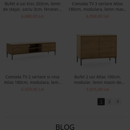
Bufet 4 usi Kiss 203cm, lemn
Comoda TV 3 sertare Atlas
de stejar, soclu 3cm, feronerie
180cm, modulara, lemn masiv
cu amortizare, multiple
de stejar, picioare metalice,
6.680,00 Lei
6.058,00 Lei
finisaje disponibile, stil
feronerie cu amortizare,
minimalist
multiple finisaje disponibile,
stil minimalist
Comoda TV 2 sertare si nisa
Bufet 2 usi Atlas 100cm,
Atlas 180cm, modulara, lemn
modular, lemn masiv de
masiv de stejar, picioare
stejar, picioare metalice,
5.559,00 Lei
3.876,00 Lei
metalice, feronerie cu
feronerie cu amortizare,
amortizare, multiple finisaje
multiple finisaje disponibile,
1
2
disponibile, stil minimalist
stil minimalist
BLOG