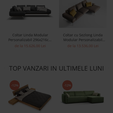
Coltar Linda Modular
Coltar cu Sezlong Linda
Personalizabil 296x216cm
Modular Personalizabil
Stil Scandinav Cadru Metal
310cm Stil Contemporan
de la 15.626,00 Lei
de la 13.536,00 Lei
Tapiterie Stofa sau Piele
Cadru Metal Tapiterie Stofa
sau Piele
TOP VANZARI IN ULTIMELE LUNI
-12%
-12%