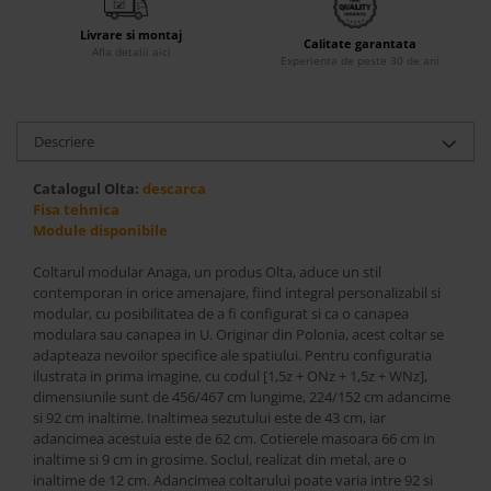
Accesorii
Livrare si montaj
Calitate garantata
Roshe
Afla detalii aici
Experienta de peste 30 de ani
Canapele
Fotolii si Demifotolii
Descriere
Paturi Tapitate
Banchete Dormitor
Catalogul Olta:
descarca
Accesorii
Fisa tehnica
Mood
Module disponibile
Canapele
Coltarul modular Anaga, un produs Olta, aduce un stil
Paturi Tapitate
contemporan in orice amenajare, fiind integral personalizabil si
modular, cu posibilitatea de a fi configurat si ca o canapea
Paturi Copii
modulara sau canapea in U. Originar din Polonia, acest coltar se
Fotolii si Demifotolii
adapteaza nevoilor specifice ale spatiului. Pentru configuratia
Accesorii
ilustrata in prima imagine, cu codul [1,5z + ONz + 1,5z + WNz],
dimensiunile sunt de 456/467 cm lungime, 224/152 cm adancime
Olta
si 92 cm inaltime. Inaltimea sezutului este de 43 cm, iar
Canapele
adancimea acestuia este de 62 cm. Cotierele masoara 66 cm in
inaltime si 9 cm in grosime. Soclul, realizat din metal, are o
Fotolii si Demifotolii
inaltime de 12 cm. Adancimea coltarului poate varia intre 92 si