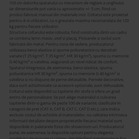
Best Sleep
103 cm datorita spatarului cu mecanism de reglare a unghiului,
iar dimensiunile pot varia cu aproximativ +/- 5 cm, fiind un
Saltele
produs fabricat manual din materiale moi. Coltarul este proiectat
Perne si Pilote
pentru 4–6 utilizatori, cu o greutate maxima recomandata de 120
kg pentru fiecare utilizator.
Structura coltarului este robusta, fiind construita dintr-un cadru
ce combina lemn masiv, otel si placaj. Picioarele si soclul sunt
fabricate din metal. Pentru zona de sedere, producatorul
utilizeaza benzi elastice si spume poliuretanice cu densitati
variate (T 25 kg/m³, T 35 kg/m³, HR 30 kg/m³), spuma cu memorie
G 40 kg/m³ si vatelina, asigurand un nivel ridicat de confort.
Spatarul integreaza, de asemenea, benzi elastice, spuma
poliuretanica HR 30 kg/m³, spuma cu memorie G 40 kg/m³ si
vatelina si nu dispune de perne detasabile. Pernele decorative,
daca sunt achizitionate ca accesorii optionale, sunt dehusabile.
Coltarul este disponibil cu tapiterie din stofa si ofera un grad
extins de personalizare. Se pot alege materialul si culoarea
tapiteriei dintr-o gama de peste 100 de variante, clasificate in
categorii de pret (CAT A, CAT B, CAT C, CAT D etc.), care indica
exclusiv costul de achizitie al materialelor, nu calitatea intrinseca.
Informatii detaliate despre proprietatile fiecarui material sunt
disponibile in paletarele fizice din showroom-uri. Producatorul
pune, de asemenea, la dispozitie optiuni pentru alegerea
modelului de picioare si cotiere, detaliile fiind mentionate in fisa