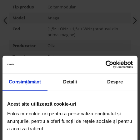
Tip produs
Coltar modular
Model
Anaga
Cod
[1,5z + ONz + 1,5z + WNz (produsul din
prima imagine)
Producator
Olta
Tara de
Polonia
origine
Stil
Contemporan
Consimțământ
Detalii
Despre
Personalizabil
DA
Modular
DA
Acest site utilizează cookie-uri
Extensibil
NU
Folosim cookie-uri pentru a personaliza conținutul și
Dimensiune
-
anunțurile, pentru a oferi funcții de rețele sociale și pentru
spatiu de
a analiza traficul.
dormit