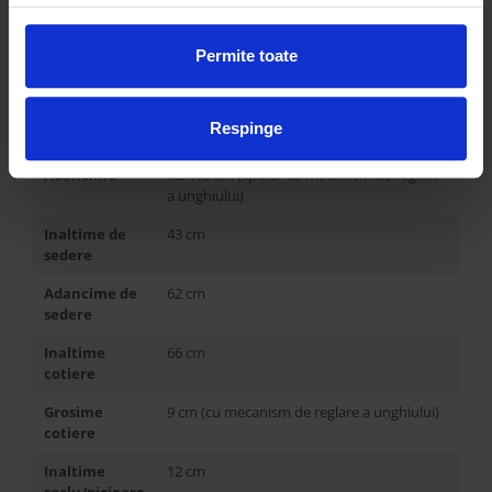
Cu spatiu de
NU
depozitare
Permite toate
Alte variante
Canapea modulara, Canapea in U
Latime
in functie de configuratia aleasa
Respinge
Inaltime
92 cm
Adancime
92/103 cm (spatar cu mecanism de reglare
a unghiului)
Inaltime de
43 cm
sedere
Adancime de
62 cm
sedere
Inaltime
66 cm
cotiere
Grosime
9 cm (cu mecanism de reglare a unghiului)
cotiere
Inaltime
12 cm