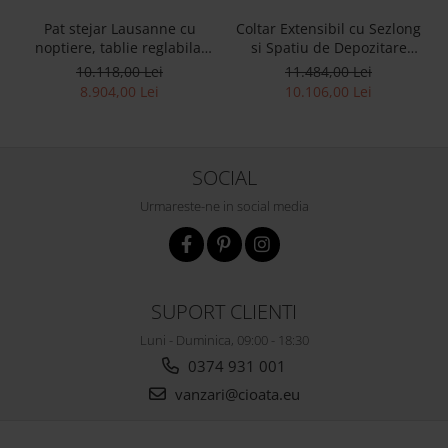
Pat stejar Lausanne cu
Coltar Extensibil cu Sezlong
noptiere, tablie reglabila,
si Spatiu de Depozitare
lemn masiv, stil
Esse Personalizabil 309cm
10.118,00 Lei
11.484,00 Lei
contemporan,
Stil Contemporan Cadru
8.904,00 Lei
10.106,00 Lei
personalizabil
Lemn Masiv Tapiterie Stofa
SOCIAL
Urmareste-ne in social media
SUPORT CLIENTI
Luni - Duminica, 09:00 - 18:30
0374 931 001
vanzari@cioata.eu