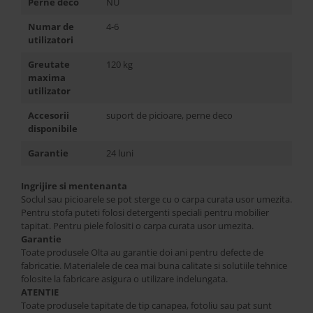
Perne deco
NU
Numar de
4-6
utilizatori
Greutate
120 kg
maxima
utilizator
Accesorii
suport de picioare, perne deco
disponibile
Garantie
24 luni
Ingrijire si mentenanta
Soclul sau picioarele se pot sterge cu o carpa curata usor umezita.
Pentru stofa puteti folosi detergenti speciali pentru mobilier
tapitat. Pentru piele folositi o carpa curata usor umezita.
Garantie
Toate produsele Olta au garantie doi ani pentru defecte de
fabricatie. Materialele de cea mai buna calitate si solutiile tehnice
folosite la fabricare asigura o utilizare indelungata.
ATENTIE
Toate produsele tapitate de tip canapea, fotoliu sau pat sunt