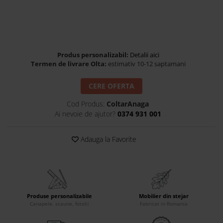
Banchete Dormitor
Accesorii
Mobilier de exterior
Gyllos
Produs personalizabil:
Detalii aici
Scaune Dining
Termen de livrare Olta:
estimativ 10-12 saptamani
Scaune Bar
CERE OFERTA
Bancheta Dining
Fotolii si Demifotolii
Cod Produs:
ColtarAnaga
Claudie Design
Ai nevoie de ajutor?
0374 931 001
Scaune Dining
Adauga la Favorite
Scaune Bar
Fotolii si Demifotolii
Accesorii
Woodsoft
Paturi Tapitate
Produse personalizabile
Mobilier din stejar
Canapele, scaune, fotolii
Fabricat in Romania
Paturi Copii
Banchete Dormitor