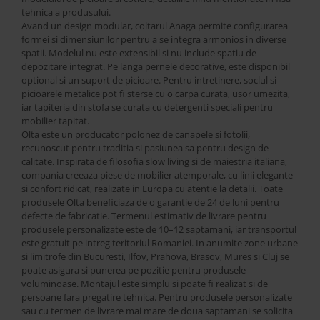
tehnica a produsului.
Avand un design modular, coltarul Anaga permite configurarea
formei si dimensiunilor pentru a se integra armonios in diverse
spatii. Modelul nu este extensibil si nu include spatiu de
depozitare integrat. Pe langa pernele decorative, este disponibil
optional si un suport de picioare. Pentru intretinere, soclul si
picioarele metalice pot fi sterse cu o carpa curata, usor umezita,
iar tapiteria din stofa se curata cu detergenti speciali pentru
mobilier tapitat.
Olta este un producator polonez de canapele si fotolii,
recunoscut pentru traditia si pasiunea sa pentru design de
calitate. Inspirata de filosofia slow living si de maiestria italiana,
compania creeaza piese de mobilier atemporale, cu linii elegante
si confort ridicat, realizate in Europa cu atentie la detalii. Toate
produsele Olta beneficiaza de o garantie de 24 de luni pentru
defecte de fabricatie. Termenul estimativ de livrare pentru
produsele personalizate este de 10–12 saptamani, iar transportul
este gratuit pe intreg teritoriul Romaniei. In anumite zone urbane
si limitrofe din Bucuresti, Ilfov, Prahova, Brasov, Mures si Cluj se
poate asigura si punerea pe pozitie pentru produsele
voluminoase. Montajul este simplu si poate fi realizat si de
persoane fara pregatire tehnica. Pentru produsele personalizate
sau cu termen de livrare mai mare de doua saptamani se solicita