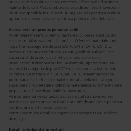
un avans de 50% din valoarea comenzii, diferenta fiind achitata
inainte de livrare. Plata ramburs nu este disponibila. Showroom-
uri sunt disponibile in Bucuresti si Targu-Mures pentru a explora
optiunile de personalizare si pentru a primi o oferta detaliata.
Acesta este un produs personalizabil.
Puteti alege materialul pentru tapitare si culoarea acestuia din
cele peste 100 de variante disponibile. Diferitele materiale sunt
impartite in categoriile de pret CAT A, CAT B, CAT C, CAT D, ...
Acestea nu trebuie confundate cu categoriile de calitate. Este
vorba strict de pretul de achizitie al materialelor de la
producatorii si distribuitorii lor. De exemplu, apartenenta unui
material la categoria de pret CAT A nu inseamna ca este inferior
calitativ unui material din CAT C sau CAT E. Inseamna doar ca
pretul sau de achizitie este mai mic decat al celui din categoria
superioara. Proprietatile si calitatile materialelor sunt mentionate
pe paletarele fizice disponibile in showroom.
Va incurajam sa ne contactati sau sa ne vizitati showroom-ul
pentru a va putea prezenta toate optiunile disponibile si pentru a
va intocmi o oferta personalizata.
Pentru mai multe detalii, va rugam sa parcurgeti tab-ul dedicat,
de mai jos.
Detalii tehnice si dimensiuni