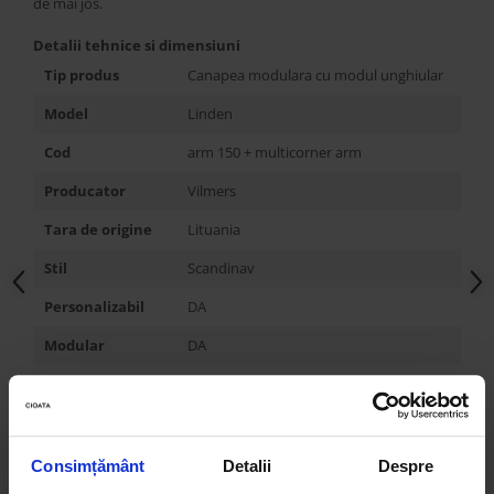
de mai jos.
Detalii tehnice si dimensiuni
Tip produs
Canapea modulara cu modul unghiular
Model
Linden
Cod
arm 150 + multicorner arm
Producator
Vilmers
Tara de origine
Lituania
Stil
Scandinav
Personalizabil
DA
Modular
DA
Extensibil
NU
Dimensiune
-
spatiu de dormit
Consimțământ
Detalii
Despre
Cu spatiu de
NU