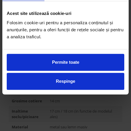
depozitare
Alte variante
Coltar, coltar cu sezlong, Canapea in U,
Acest site utilizează cookie-uri
Canapea, Fotoliu
Folosim cookie-uri pentru a personaliza conținutul și
Latime
310 cm
anunțurile, pentru a oferi funcții de rețele sociale și pentru
a analiza traficul.
Inaltime
88 cm
Adancime
96 cm / 149 cm
Inaltime de
48 cm
Permite toate
sedere
Adancime de
59 cm
sedere
Respinge
Inaltime cotiere
70 cm
Grosime cotiere
14 cm
Inaltime
17 cm / 18 cm (in functie de modelul
soclu/picioare
ales)
Material
metal sau lemn masiv