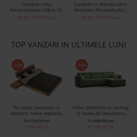
Canapea Lotus
Canapea cu Masuta Lotus
Personalizabila 234cm Stil
Modulara Personalizabila
Contemporan Cadru Lemn
Stil Contemporan Cadru
de la 11.773,00 Lei
de la 11.535,00 Lei
Masiv Tapiterie Stofa sau
Lemn Masiv Tapiterie Stofa
Piele
sau Piele
TOP VANZARI IN ULTIMELE LUNI
-12%
-12%
Pat stejar Lausanne cu
Coltar Extensibil cu Sezlong
noptiere, tablie reglabila,
si Spatiu de Depozitare
lemn masiv, stil
Esse Personalizabil 309cm
10.118,00 Lei
11.484,00 Lei
contemporan,
Stil Contemporan Cadru
8.904,00 Lei
10.106,00 Lei
personalizabil
Lemn Masiv Tapiterie Stofa