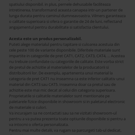
spatiului disponibil. in plus, pernele dehusabile faciliteaza
intretinerea, transformand aceasta canapea intr-un partener de
lunga durata pentru caminul dumneavoastra. Vilmers garanteaza
o calitate superioara si ofera o garantie de 24 de luni, reflectand
angajamentul pentru durabilitate si satisfactia clientului.
Acesta este un produs personalizabil.
Puteti alege materialul pentru tapitare si culoarea acestuia din
cele peste 100 de variante disponibile. Diferitele materiale sunt
impartite in categoriile de pret CAT1, CAT2, CAT3, CAT4, ... Acestea
nu trebuie confundate cu categoriile de calitate. Este vorba strict
de pretul de achizitie al materialelor de la producatorii si
distribuitorii lor. De exemplu, apartenenta unui material la
categoria de pret CAT1 nu inseamna ca este inferior calitativ unui
material din CAT3 sau CAT5. Inseamna doar ca pretul sau de
achizitie este mai mic decat al celui din categoria superioara.
Proprietatile si calitatile materialelor sunt mentionate pe
paletarele fizice disponibile in showroom si in paletarul electronic
de materiale si culori.
Va incurajam sa ne contactati sau sa ne vizitati showroom-ul
pentru a va putea prezenta toate optiunile disponibile si pentru a
va intocmi o oferta personalizata.
Pentru mai multe detalii, va rugam sa parcurgeti tab-ul dedicat,