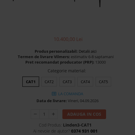
Banchete Dormitor
Accesorii
Mobilier de exterior
Gyllos
Scaune Dining
10.400,00 Lei
Scaune Bar
Produs personalizabil:
Detalii aici
Bancheta Dining
Termen de livrare Vilmers:
estimativ 6-8 saptamani
Fotolii si Demifotolii
Pret recomandat producator (PRP):
13000
Claudie Design
Categorie material
:
Scaune Dining
CAT1
CAT2
CAT3
CAT4
CAT5
Scaune Bar
Fotolii si Demifotolii
LA COMANDA
Data de livrare:
Vineri, 04.09.2026
Accesorii
Woodsoft
ADAUGA IN COS
Paturi Tapitate
Cod Produs:
Linden3-CAT1
Paturi Copii
Ai nevoie de ajutor?
0374 931 001
Banchete Dormitor