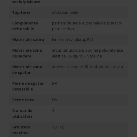
soclu/picioare
Tapiterie
stofa sau piele
Componente
pernele de sedere, pernele de spatar si
dehusabile
pernele deco
Materiale cadru
lemn masiv, placaj, PAL
Materiale zona
arcuri sinusoidale, spume poliuretanice
de sedere
elastice (35 kg/m3), vatelina
Materiale zona
amestec de pene, fibre si spuma tocata
de spatar
Perne de spatar
DA
detasabile
Perne deco
DA
Numar de
4
utilizatori
Greutate
120 kg
maxima