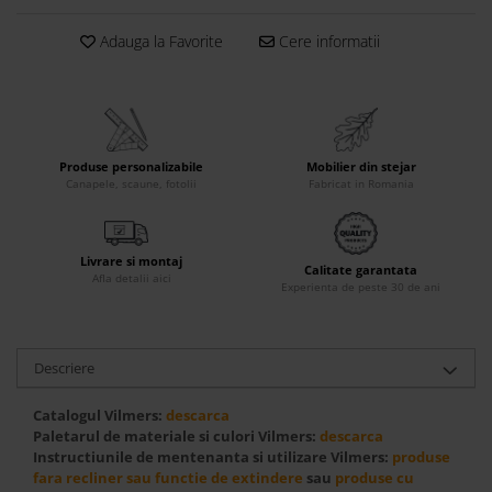
Accesorii
Adauga la Favorite
Cere informatii
Roshe
Canapele
Fotolii si Demifotolii
Paturi Tapitate
Produse personalizabile
Mobilier din stejar
Banchete Dormitor
Canapele, scaune, fotolii
Fabricat in Romania
Accesorii
Mood
Livrare si montaj
Canapele
Calitate garantata
Afla detalii aici
Experienta de peste 30 de ani
Paturi Tapitate
Paturi Copii
Fotolii si Demifotolii
Descriere
Accesorii
Olta
Catalogul Vilmers:
descarca
Paletarul de materiale si culori Vilmers:
descarca
Canapele
Instructiunile de mentenanta si utilizare Vilmers:
produse
Fotolii si Demifotolii
fara recliner sau functie de extindere
sau
produse cu