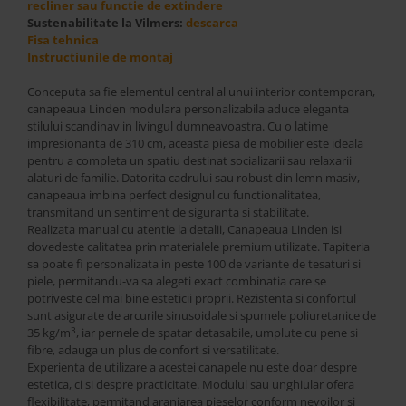
Best Sleep
recliner sau functie de extindere
Sustenabilitate la Vilmers:
descarca
Saltele
Fisa tehnica
Perne si Pilote
Instructiunile de montaj
Conceputa sa fie elementul central al unui interior contemporan,
canapeaua Linden modulara personalizabila aduce eleganta
stilului scandinav in livingul dumneavoastra. Cu o latime
impresionanta de 310 cm, aceasta piesa de mobilier este ideala
pentru a completa un spatiu destinat socializarii sau relaxarii
alaturi de familie. Datorita cadrului sau robust din lemn masiv,
canapeaua imbina perfect designul cu functionalitatea,
transmitand un sentiment de siguranta si stabilitate.
Realizata manual cu atentie la detalii, Canapeaua Linden isi
dovedeste calitatea prin materialele premium utilizate. Tapiteria
sa poate fi personalizata in peste 100 de variante de tesaturi si
piele, permitandu-va sa alegeti exact combinatia care se
potriveste cel mai bine esteticii proprii. Rezistenta si confortul
sunt asigurate de arcurile sinusoidale si spumele poliuretanice de
3
35 kg/m
, iar pernele de spatar detasabile, umplute cu pene si
fibre, adauga un plus de confort si versatilitate.
Experienta de utilizare a acestei canapele nu este doar despre
estetica, ci si despre practicitate. Modulul sau unghiular ofera
flexibilitate, permitand aranjarea pieselor conform nevoilor si