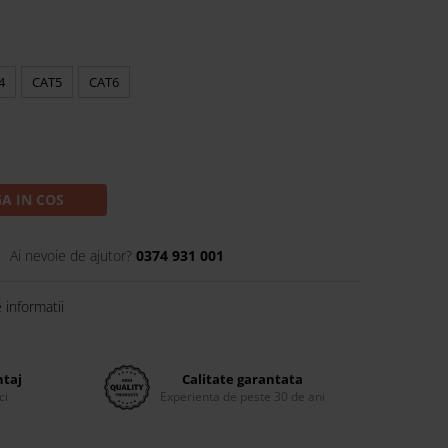
4
CAT5
CAT6
A IN COS
Ai nevoie de ajutor?
0374 931 001
informatii
ntaj
Calitate garantata
ci
Experienta de peste 30 de ani