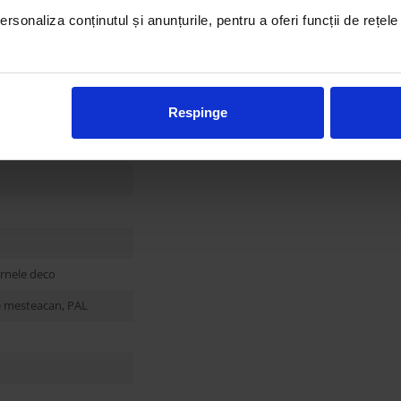
rsonaliza conținutul și anunțurile, pentru a oferi funcții de rețele
Respinge
ernele deco
e mesteacan, PAL