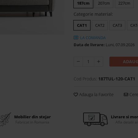
187cm
207cm
227cm
Categorie material
:
CAT1
CAT2
CAT3
CAT
LA COMANDA
Data de livrare:
Luni, 07.09.2026
ADAUG
Cod Produs:
187TUL-120-CAT1
Adauga la Favorite
Cere 
Mobilier din stejar
Livrare si mo
Fabricat in Romania
Afla detalii ai