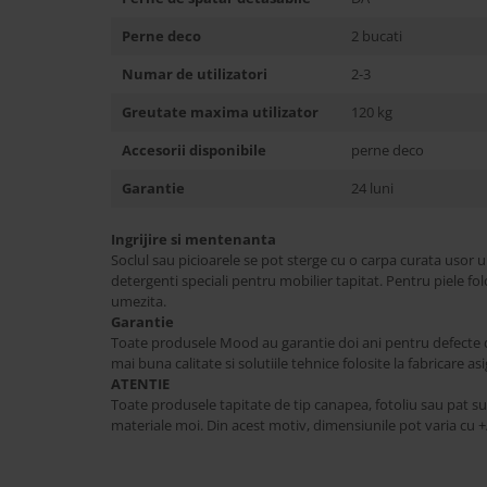
Perne deco
2 bucati
Numar de utilizatori
2-3
Greutate maxima utilizator
120 kg
Accesorii disponibile
perne deco
Garantie
24 luni
Ingrijire si mentenanta
Soclul sau picioarele se pot sterge cu o carpa curata usor u
detergenti speciali pentru mobilier tapitat. Pentru piele fol
umezita.
Garantie
Toate produsele Mood au garantie doi ani pentru defecte de
mai buna calitate si solutiile tehnice folosite la fabricare a
ATENTIE
Toate produsele tapitate de tip canapea, fotoliu sau pat s
materiale moi. Din acest motiv, dimensiunile pot varia cu +