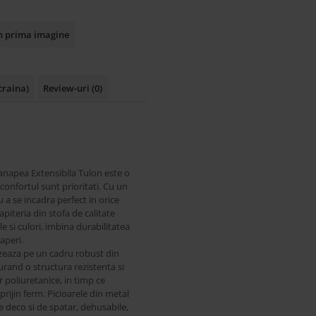
in prima imagine
raina)
Review-uri
(0)
Canapea Extensibila Tulon este o
confortul sunt prioritati. Cu un
a se incadra perfect in orice
piteria din stofa de calitate
e si culori, imbina durabilitatea
caperi.
zeaza pe un cadru robust din
rand o structura rezistenta si
 poliuretanice, in timp ce
rijin ferm. Picioarele din metal
e deco si de spatar, dehusabile,