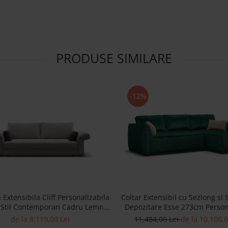
PRODUSE SIMILARE
-12%
Extensibila Cliff Personalizabila
Coltar Extensibil cu Sezlong si 
Stil Contemporan Cadru Lemn
Depozitare Esse 273cm Person
Masiv Tapiterie Stofa
Stil Contemporan Cadru Lem
de la 8.119,00 Lei
11.484,00 Lei
de la 10.106,0
Tapiterie Stofa