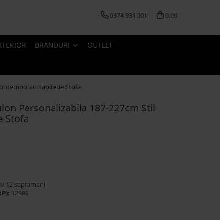
0374 931 001
0,00
XTERIOR
BRANDURI
OUTLET
Contemporan Tapiterie Stofa
lon Personalizabila 187-227cm Stil
 Stofa
iv 12 saptamani
RP):
12902