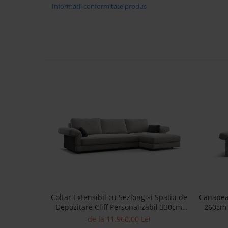
Informatii conformitate produs
Coltar Extensibil cu Sezlong si Spatiu de
Canapea 
Depozitare Cliff Personalizabil 330cm
260cm 
Stil Contemporan Cadru Lemn Masiv
de la 11.960,00 Lei
Tapiterie Stofa