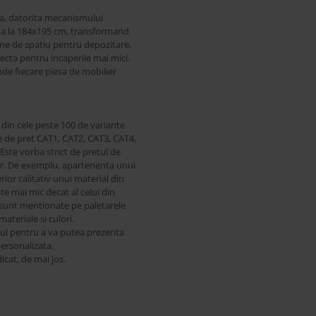
ta, datorita mecanismului
ana la 184x195 cm, transformand
une de spatiu pentru depozitare,
fecta pentru incaperile mai mici.
de fiecare piesa de mobilier
 din cele peste 100 de variante
ile de pret CAT1, CAT2, CAT3, CAT4,
 Este vorba strict de pretul de
i lor. De exemplu, apartenenta unui
ior calitativ unui material din
e mai mic decat al celui din
or sunt mentionate pe paletarele
materiale si culori.
-ul pentru a va putea prezenta
personalizata.
icat, de mai jos.