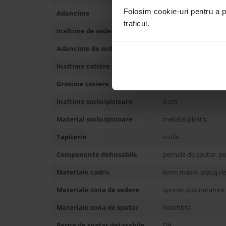
Folosim cookie-uri pentru a pe
Adancime
120 cm
traficul.
Inaltime de sedere
42 cm
Adancime de sedere
55 cm
Inaltime cotiere
65 cm
Grosime cotiere
22 cm
Inaltime soclu/picioare
9 cm
Material soclu/picioare
metal si plastic
Tapiterie
stofa
Componente dehusabile
pernele de spatar, p
Materiale cadru
lemn masiv, placaj d
Materiale zona de sedere
spume poliuretanice
Materiale zona de spatar
holofibra
Perne de spatar detasabile
DA