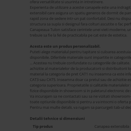
Best Sleep
ofera versatilitate si usurinta in intretinere.
Experienta de utilizare a acestei canapele este una indragi
Saltele
extensibil care asigura un spatiu generos de dormit de p
Perne si Pilote
rapid zona de sedere intr-un pat confortabil. Desi nu disp
structura sa supla si designul fara colturi ascutite o fac per
Canapeaua Tulon satisface cerintele unei vieti moderne, un
trebuie sa fie la fel de practicabila pe cat este de estetica.
Acesta este un produs personalizabil.
Puteti alege materialul pentru tapitare si culoarea acestuia
disponibile. Diferitele materiale sunt impartite in categori
... Acestea nu trebuie confundate cu categoriile de calitate.
achizitie al materialelor de la producatorii si distribuitori
material la categoria de pret CAT1 nu inseamna ca este infer
CAT3 sau CAT5. Inseamna doar ca pretul sau de achizitie est
categoria superioara. Proprietatile si calitatile materialel
fizice disponibile in showroom si in paletarul electronic de 
Va incurajam sa ne contactati sau sa ne vizitati showroom
toate optiunile disponibile si pentru a va intocmi o oferta 
Pentru mai multe detalii, va rugam sa parcurgeti tab-ul ded
Detalii tehnice si dimensiuni
Tip produs
Canapea extensibila