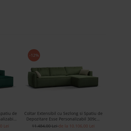
-12%
-12%
Can
Spatiu de
Coltar Extensibil cu Sezlong si Spatiu de
Personaliz
alizabil
Depozitare Esse Personalizabil 309cm
Cadru L
n Masiv
Stil Contemporan Cadru Lemn Masiv
8.369
0 Lei
11.484,00 Lei
de la 10.106,00 Lei
Tapiterie Stofa