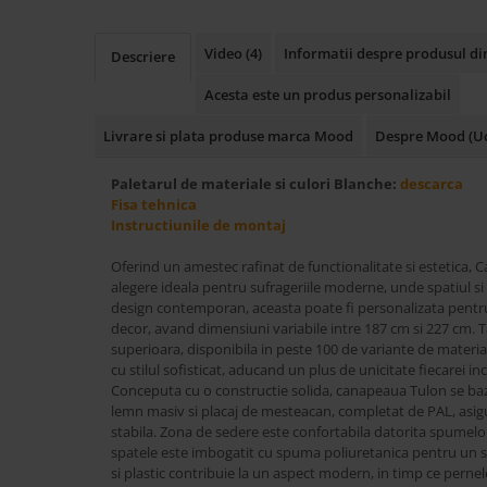
Accesorii
Roshe
Video
(4)
Informatii despre produsul d
Descriere
Canapele
Acesta este un produs personalizabil
Fotolii si Demifotolii
Livrare si plata produse marca Mood
Despre Mood (Uc
Paturi Tapitate
Banchete Dormitor
Paletarul de materiale si culori Blanche:
descarca
Accesorii
Fisa tehnica
Instructiunile de montaj
Mood
Canapele
Oferind un amestec rafinat de functionalitate si estetica, 
alegere ideala pentru sufrageriile moderne, unde spatiul si 
Paturi Tapitate
design contemporan, aceasta poate fi personalizata pentru 
Paturi Copii
decor, avand dimensiuni variabile intre 187 cm si 227 cm. Ta
Fotolii si Demifotolii
superioara, disponibila in peste 100 de variante de material
cu stilul sofisticat, aducand un plus de unicitate fiecarei in
Accesorii
Conceputa cu o constructie solida, canapeaua Tulon se ba
Olta
lemn masiv si placaj de mesteacan, completat de PAL, asigu
stabila. Zona de sedere este confortabila datorita spumelor
Canapele
spatele este imbogatit cu spuma poliuretanica pentru un sp
Fotolii si Demifotolii
si plastic contribuie la un aspect modern, in timp ce pernel