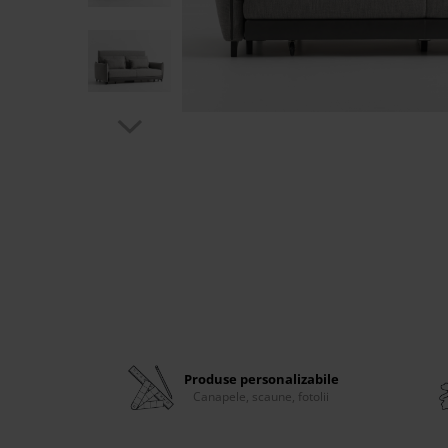
Banchete Dormitor
Accesorii
Mobilier de exterior
Gyllos
Scaune Dining
Scaune Bar
Bancheta Dining
Fotolii si Demifotolii
Claudie Design
Scaune Dining
Scaune Bar
Fotolii si Demifotolii
Accesorii
Woodsoft
Produse personalizabile
Paturi Tapitate
Canapele, scaune, fotolii
Paturi Copii
Banchete Dormitor