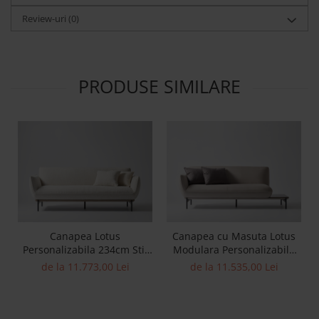
Review-uri
(0)
PRODUSE SIMILARE
Canapea Lotus
Canapea cu Masuta Lotus
Personalizabila 234cm Stil
Modulara Personalizabila
Contemporan Cadru Lemn
Stil Contemporan Cadru
de la 11.773,00 Lei
de la 11.535,00 Lei
Masiv Tapiterie Stofa sau
Lemn Masiv Tapiterie Stofa
Piele
sau Piele