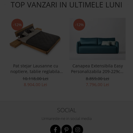
TOP VANZARI IN ULTIMELE LUNI
-12%
-12%
Pat stejar Lausanne cu
Canapea Extensibila Easy
noptiere, tablie reglabila,
Personalizabila 209-229cm
lemn masiv, stil
Stil Contemporan Tapiterie
10.118,00 Lei
8.859,00 Lei
contemporan,
Stofa
8.904,00 Lei
7.796,00 Lei
personalizabil
SOCIAL
Urmareste-ne in social media