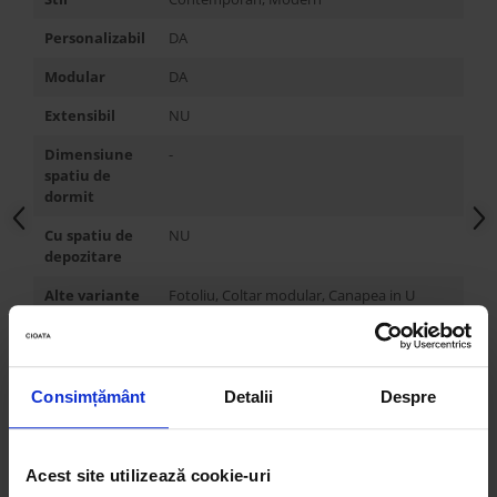
Personalizabil
DA
Modular
DA
Extensibil
NU
Dimensiune
-
spatiu de
dormit
Cu spatiu de
NU
depozitare
Alte variante
Fotoliu, Coltar modular, Canapea in U
Latime
in functie de configuratia aleasa
Inaltime
85 cm / 102 cm cu tetiera
Consimțământ
Detalii
Despre
Adancime
95 cm
Inaltime de
45 cm
sedere
Acest site utilizează cookie-uri