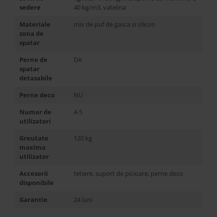
sedere
40 kg/m3, vatelina
Materiale
mix de puf de gasca si silicon
zona de
spatar
Perne de
DA
spatar
detasabile
Perne deco
NU
Numar de
4-5
utilizatori
Greutate
120 kg
maxima
utilizator
Accesorii
tetiere, suport de picioare, perne deco
disponibile
Garantie
24 luni