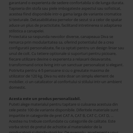
Best Sleep
garantand o experienta de sedere confortabila si de lunga durata.
Tapiseria din stofa sau piele imbogateste aspectul sau sofisticat,
Saltele
acestea fiind disponibile intr-o gama larga de variante cromatice
Perne si Pilote
si texturale. Detasabilitatea pernelor de sezut si a celor de spatar
aduce un plus de practicitate, facilitand intretinerea si adaptarea
stilistica a canapelei.
Proiectata sa raspunda nevoilor diverse, canapeaua Diva se
remarca prin modularitatea sa, oferind potentialul de a crea
configuratii personalizate, fie ca optati pentru un design liniar sau
unul de colt. Cu tetiere optionale si suporturi pentru picioare,
fiecare utilizare devine o experienta a relaxarii desavarsite,
transformand orice living intr-un sanctuar personalizat si elegant.
Potrivita pentru 4-5 persoane si cu o greutate maxima de
utilizator de 120 kg, Diva nu este doar un simplu element de
mobilier, ci un catalizator al confortului si stilului intr-un ambient
domestic.
Acesta este un produs personalizabil.
Puteti alege materialul pentru tapitare si culoarea acestuia din
cele peste 100 de variante disponibile. Diferitele materiale sunt
impartite in categoriile de pret CAT A, CAT B, CAT C, CAT D, ...
Acestea nu trebuie confundate cu categoriile de calitate. Este
vorba strict de pretul de achizitie al materialelor de la
producatorii si distribuitorii lor. De exemplu, apartenenta unui