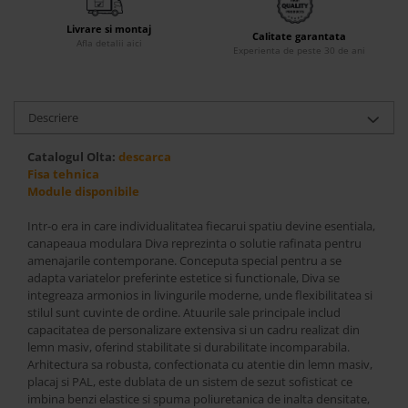
Accesorii
Livrare si montaj
Calitate garantata
Roshe
Afla detalii aici
Experienta de peste 30 de ani
Canapele
Fotolii si Demifotolii
Descriere
Paturi Tapitate
Banchete Dormitor
Catalogul Olta:
descarca
Accesorii
Fisa tehnica
Mood
Module disponibile
Canapele
Intr-o era in care individualitatea fiecarui spatiu devine esentiala,
Paturi Tapitate
canapeaua modulara Diva reprezinta o solutie rafinata pentru
amenajarile contemporane. Conceputa special pentru a se
Paturi Copii
adapta variatelor preferinte estetice si functionale, Diva se
Fotolii si Demifotolii
integreaza armonios in livingurile moderne, unde flexibilitatea si
Accesorii
stilul sunt cuvinte de ordine. Atuurile sale principale includ
capacitatea de personalizare extensiva si un cadru realizat din
Olta
lemn masiv, oferind stabilitate si durabilitate incomparabila.
Canapele
Arhitectura sa robusta, confectionata cu atentie din lemn masiv,
placaj si PAL, este dublata de un sistem de sezut sofisticat ce
Fotolii si Demifotolii
imbina benzi elastice si spuma poliuretanica de inalta densitate,