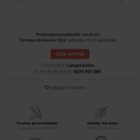
Banchete Dormitor
Accesorii
Mobilier de exterior
Gyllos
Produs personalizabil:
Detalii aici
Scaune Dining
Termen de livrare Olta:
estimativ 10-12 saptamani
Scaune Bar
CERE OFERTA
Bancheta Dining
Fotolii si Demifotolii
Cod Produs:
CanapeaDiva
Claudie Design
Ai nevoie de ajutor?
0374 931 001
Scaune Dining
Adauga la Favorite
Scaune Bar
Fotolii si Demifotolii
Accesorii
Woodsoft
Paturi Tapitate
Produse personalizabile
Mobilier din stejar
Canapele, scaune, fotolii
Fabricat in Romania
Paturi Copii
Banchete Dormitor