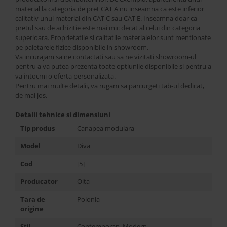
material la categoria de pret CAT A nu inseamna ca este inferior
calitativ unui material din CAT C sau CAT E. Inseamna doar ca
pretul sau de achizitie este mai mic decat al celui din categoria
superioara. Proprietatile si calitatile materialelor sunt mentionate
pe paletarele fizice disponibile in showroom.
Va incurajam sa ne contactati sau sa ne vizitati showroom-ul
pentru a va putea prezenta toate optiunile disponibile si pentru a
va intocmi o oferta personalizata.
Pentru mai multe detalii, va rugam sa parcurgeti tab-ul dedicat,
de mai jos.
Detalii tehnice si dimensiuni
Tip produs
Canapea modulara
Model
Diva
Cod
[5]
Producator
Olta
Tara de
Polonia
origine
Stil
Contemporan, Modern