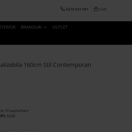
0374 931 001
0,00
XTERIOR
BRANDURI
OUTLET
alizabila 160cm Stil Contemporan
tiv 10 saptamani
RP):
6328