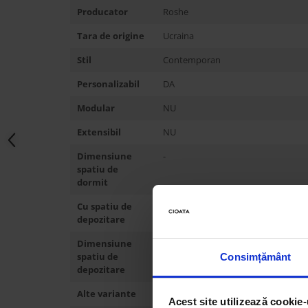
Producator
Roshe
Tara de origine
Ucraina
Stil
Contemporan
Personalizabil
DA
Modular
NU
Extensibil
NU
Dimensiune
-
spatiu de
dormit
Cu spatiu de
NU
depozitare
Dimensiune
-
spatiu de
Consimțământ
depozitare
Alte variante
Canapea 150x87 cm, Canapea 170x
Acest site utilizează cookie-