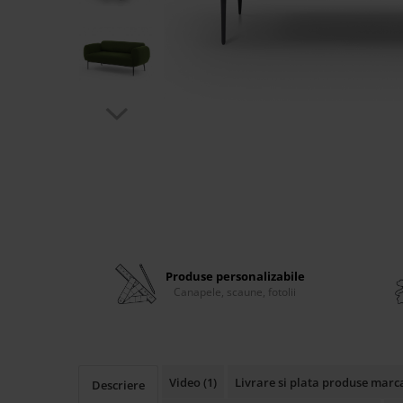
Banchete Dormitor
Accesorii
Mobilier de exterior
Gyllos
Scaune Dining
Scaune Bar
Bancheta Dining
Fotolii si Demifotolii
Claudie Design
Scaune Dining
Scaune Bar
Produse personalizabile
Fotolii si Demifotolii
Canapele, scaune, fotolii
Accesorii
Woodsoft
Paturi Tapitate
Paturi Copii
Video
(1)
Livrare si plata produse marc
Descriere
Banchete Dormitor