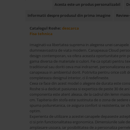
Acesta este un produs personalizabil
D
Accesorii
Roshe
Informatii despre produsul din prima imagine
Review
Canapele
Catalogul Roshe:
descarca
Fotolii si Demifotolii
Fisa tehnica
Paturi Tapitate
Imaginati-va libertatea suprema in alegerea unei canapele c
Banchete Dormitor
dumneavoastra de viata modern. Canapeaua Cloud persona
Accesorii
design contemporan, va ofera aceasta oportunitate prin pos
Mood
gama diversa de materiale si culori. Fie ca optati pentru tex
traditional sau doriti ceva mai indraznet, personalizarea es
Canapele
canapeaua in ambientul dorit. Potrivita pentru orice colt d
Paturi Tapitate
completeaza designul interior, ci il redefineste.
Ceea ce face din acest model o alegere de durata este cons
Paturi Copii
Roshe si-a dedicat pasiunea si expertiza de peste 30 de ani 
Fotolii si Demifotolii
componenta este atent aleasa, de la cadrul din lemn masiv,
Accesorii
cm. Tapiteria din stofa este sustinuta de o zona de sedere
spuma poliuretanica, ce asigura confort si rezistenta, iar ch
Olta
optim.
Canapele
Experienta de utilizare a acestei canapele depaseste astept
ci si prin functionalitatea ergonomica. Dimensiunile sale d
Fotolii si Demifotolii
amplasare usoara, iar posibilitatea de a personaliza pernel