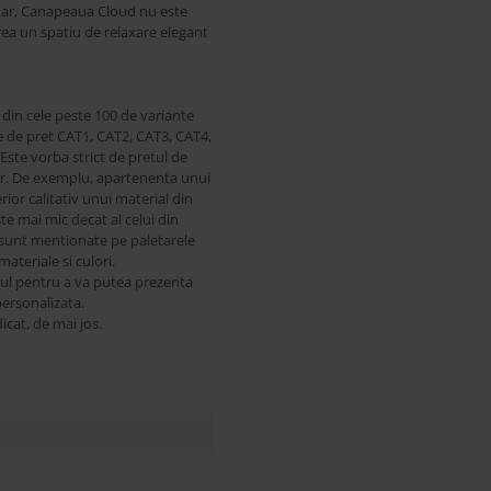
adar, Canapeaua Cloud nu este
rea un spatiu de relaxare elegant
 din cele peste 100 de variante
ile de pret CAT1, CAT2, CAT3, CAT4,
 Este vorba strict de pretul de
i lor. De exemplu, apartenenta unui
ior calitativ unui material din
e mai mic decat al celui din
or sunt mentionate pe paletarele
ateriale si culori.
-ul pentru a va putea prezenta
personalizata.
icat, de mai jos.