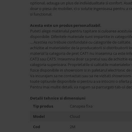
Best Sleep
optional, adauga un plus de individualitate si confort. As
doar o piesa de mobilier, ci o solutie ingenioasa pentru a c
Saltele
si functional.
Perne si Pilote
Acesta este un produs personalizabil.
Puteti alege materialul pentru tapitare si culoarea acestuia
disponibile. Diferitele materiale sunt impartite in categori
... Acestea nu trebuie confundate cu categoriile de calitate.
achizitie al materialelor de la producatorii si distribuitori
material la categoria de pret CAT1 nu inseamna ca este infer
CAT3 sau CAT5. Inseamna doar ca pretul sau de achizitie est
categoria superioara. Proprietatile si calitatile materialel
fizice disponibile in showroom si in paletarul electronic de m
Va incurajam sa ne contactati sau sa ne vizitati showroom
toate optiunile disponibile si pentru a va intocmi o oferta 
Pentru mai multe detalii, va rugam sa parcurgeti tab-ul ded
Detalii tehnice si dimensiuni
Tip produs
Canapea fixa
Model
Cloud
Cod
2M