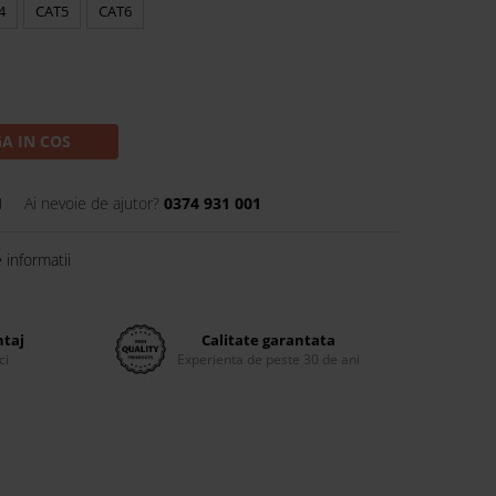
4
CAT5
CAT6
A IN COS
1
Ai nevoie de ajutor?
0374 931 001
informatii
ntaj
Calitate garantata
ci
Experienta de peste 30 de ani