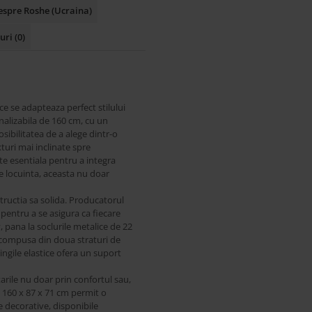
espre Roshe (Ucraina)
-uri
(0)
e se adapteaza perfect stilului
lizabila de 160 cm, cu un
ibilitatea de a alege dintr-o
turi mai inclinate spre
te esentiala pentru a integra
e locuinta, aceasta nu doar
tructia sa solida. Producatorul
pentru a se asigura ca fiecare
 pana la soclurile metalice de 22
 compusa din doua straturi de
ingile elastice ofera un suport
arile nu doar prin confortul sau,
e 160 x 87 x 71 cm permit o
e decorative, disponibile