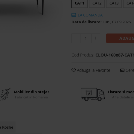
CAT1
CAT2
CAT3
CAT
LA COMANDA
Data de livrare:
Luni, 07.09.2026
ADAUG
Cod Produs:
CLOU-160x87-CAT
Adauga la Favorite
Cere 
Mobilier din stejar
Livrare si mo
Fabricat in Romania
Afla detalii ai
a Roshe