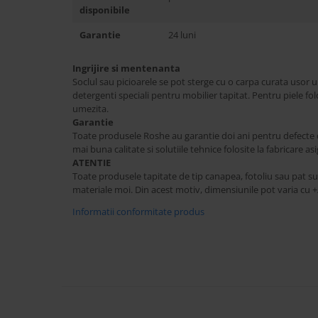
disponibile
Garantie
24 luni
Ingrijire si mentenanta
Soclul sau picioarele se pot sterge cu o carpa curata usor u
detergenti speciali pentru mobilier tapitat. Pentru piele fol
umezita.
Garantie
Toate produsele Roshe au garantie doi ani pentru defecte d
mai buna calitate si solutiile tehnice folosite la fabricare as
ATENTIE
Toate produsele tapitate de tip canapea, fotoliu sau pat s
materiale moi. Din acest motiv, dimensiunile pot varia cu +
Informatii conformitate produs