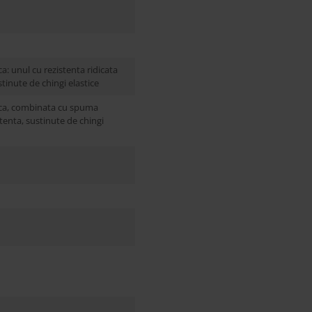
: unul cu rezistenta ridicata
ustinute de chingi elastice
ica, combinata cu spuma
stenta, sustinute de chingi