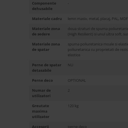
Componente
-
dehusabile
Materiale cadru
lemn masiv, metal, placaj, PAL, MDF
Materiale zona
doua straturi de spuma poliuretanica
de sedere
(High Resilient) si unul ultra soft, s
Materiale zona
spuma poliuretanica moale si elast
de spatar
poliuretanica cu proprietati de rezi
elastice
Perne de spatar
NU
detasabile
Perne deco
OPTIONAL
Numar de
2
utilizatori
Greutate
120 kg
maxima
utilizator
Accesorii
perne deco