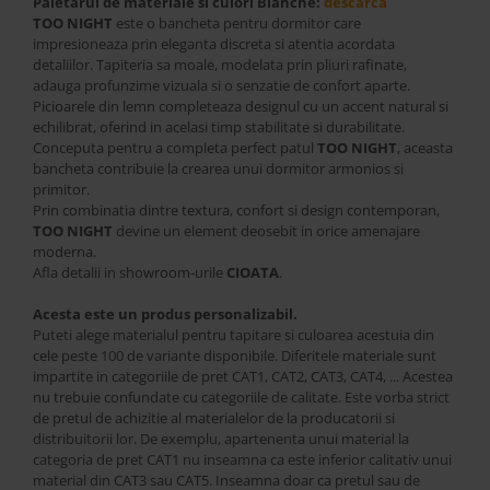
Paletarul de materiale si culori Blanche:
descarca
Best Sleep
TOO NIGHT
este o bancheta pentru dormitor care
Saltele
impresioneaza prin eleganta discreta si atentia acordata
detaliilor. Tapiteria sa moale, modelata prin pliuri rafinate,
Perne si Pilote
adauga profunzime vizuala si o senzatie de confort aparte.
Picioarele din lemn completeaza designul cu un accent natural si
echilibrat, oferind in acelasi timp stabilitate si durabilitate.
Conceputa pentru a completa perfect patul
TOO NIGHT
, aceasta
bancheta contribuie la crearea unui dormitor armonios si
primitor.
Prin combinatia dintre textura, confort si design contemporan,
TOO NIGHT
devine un element deosebit in orice amenajare
moderna.
Afla detalii in showroom-urile
CIOATA
.
Acesta este un produs personalizabil.
Puteti alege materialul pentru tapitare si culoarea acestuia din
cele peste 100 de variante disponibile. Diferitele materiale sunt
impartite in categoriile de pret CAT1, CAT2, CAT3, CAT4, ... Acestea
nu trebuie confundate cu categoriile de calitate. Este vorba strict
de pretul de achizitie al materialelor de la producatorii si
distribuitorii lor. De exemplu, apartenenta unui material la
categoria de pret CAT1 nu inseamna ca este inferior calitativ unui
material din CAT3 sau CAT5. Inseamna doar ca pretul sau de