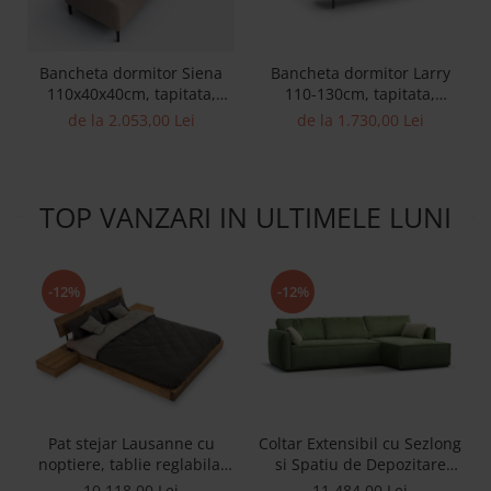
Bancheta dormitor Siena
Bancheta dormitor Larry
110x40x40cm, tapitata,
110-130cm, tapitata,
personalizabila, picioare
personalizabila, picioare
de la 2.053,00 Lei
de la 1.730,00 Lei
metalice 15cm, stil
metalice 13cm, stil
contemporan, tapiterie
contemporan
stofa
TOP VANZARI IN ULTIMELE LUNI
-12%
-12%
Pat stejar Lausanne cu
Coltar Extensibil cu Sezlong
noptiere, tablie reglabila,
si Spatiu de Depozitare
lemn masiv, stil
Esse Personalizabil 309cm
10.118,00 Lei
11.484,00 Lei