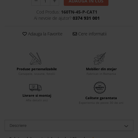
ADAUGA IN COS
Accesorii
Cod Produs:
160TN-45-P-CAT1
Roshe
Ai nevoie de ajutor?
0374 931 001
Canapele
Fotolii si Demifotolii
Adauga la Favorite
Cere informatii
Paturi Tapitate
Banchete Dormitor
Accesorii
Mood
Produse personalizabile
Mobilier din stejar
Canapele
Canapele, scaune, fotolii
Fabricat in Romania
Paturi Tapitate
Paturi Copii
Livrare si montaj
Fotolii si Demifotolii
Calitate garantata
Afla detalii aici
Experienta de peste 30 de ani
Accesorii
Olta
Canapele
Descriere
Fotolii si Demifotolii