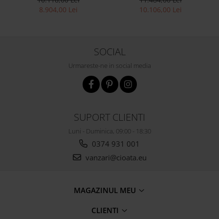
contemporan,
Stil Contemporan Cadru
8.904,00 Lei
10.106,00 Lei
personalizabil
Lemn Masiv Tapiterie Stofa
SOCIAL
Urmareste-ne in social media
SUPORT CLIENTI
Luni - Duminica, 09:00 - 18:30
0374 931 001
vanzari@cioata.eu
MAGAZINUL MEU
CLIENTI