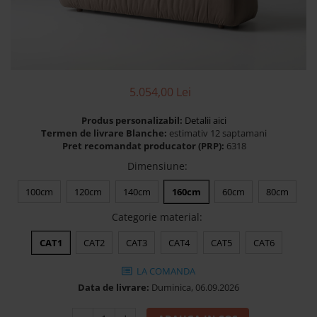
Banchete Dormitor
Accesorii
Mobilier de exterior
Gyllos
Scaune Dining
5.054,00 Lei
Scaune Bar
Produs personalizabil:
Detalii aici
Bancheta Dining
Termen de livrare Blanche:
estimativ 12 saptamani
Fotolii si Demifotolii
Pret recomandat producator (PRP):
6318
Claudie Design
Dimensiune
:
Scaune Dining
100cm
120cm
140cm
160cm
60cm
80cm
Scaune Bar
Categorie material
:
Fotolii si Demifotolii
Accesorii
CAT1
CAT2
CAT3
CAT4
CAT5
CAT6
Woodsoft
LA COMANDA
Paturi Tapitate
Data de livrare:
Duminica, 06.09.2026
Paturi Copii
Banchete Dormitor