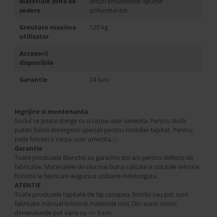
Materiale zona de
arcuri sinusoidale, spume
sedere
poliuretanice
Greutate maxima
120 kg
utilizator
Accesorii
-
disponibile
Garantie
24 luni
Ingrijire si mentenanta
Soclul se poate sterge cu o carpa usor umezita. Pentru stofa
puteti folosi detergenti speciali pentru mobilier tapitat. Pentru
piele folositi o carpa usor umezita.҈
Garantie
Toate produsele Blanche au garantie doi ani pentru defecte de
fabricatie. Materialele de cea mai buna calitate si solutiile tehnice
folosite la fabricare asigura o utilizare indelungata.
ATENTIE
Toate produsele tapitate de tip canapea, fotoliu sau pat sunt
fabricate manual folosind materiale moi. Din acest motiv,
dimensiunile pot varia cu +/- 5 cm.