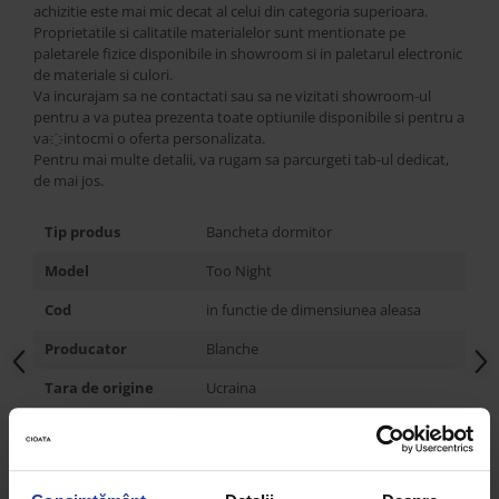
achizitie este mai mic decat al celui din categoria superioara.
Proprietatile si calitatile materialelor sunt mentionate pe
paletarele fizice disponibile in showroom si in paletarul electronic
de materiale si culori.
Va incurajam sa ne contactati sau sa ne vizitati showroom-ul
pentru a va putea prezenta toate optiunile disponibile si pentru a
va҈intocmi o oferta personalizata.
Pentru mai multe detalii, va rugam sa parcurgeti tab-ul dedicat,
de mai jos.
Tip produs
Bancheta dormitor
Model
Too Night
Cod
in functie de dimensiunea aleasa
Producator
Blanche
Tara de origine
Ucraina
Stil
Contemporan, Modern, Japandi
Personalizabil
DA