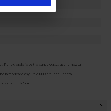
at. Pentru piele folositi o carpa curata usor umezita.
e la fabricare asigura o utilizare indelungata.
t varia cu +/- 5 cm.