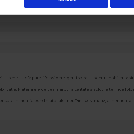
a. Pentru stofa puteti folosi detergenti speciali pentru mobilier tapit
catie. Materialele de cea mai buna calitate si solutiile tehnice folosit
bricate manual folosind materiale moi. Din acest motiv, dimensiunile po