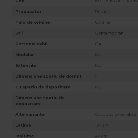
Cod
KdL-footstool sau fo
Best Sleep
Saltele
Producator
Roshe
Perne si Pilote
Tara de origine
Ucraina
Stil
Contemporan
Personalizabil
DA
Modular
NU
Extensibil
NU
Dimensiune spatiu de dormit
-
Cu spatiu de depozitare
NU
Dimensiune spatiu de
-
depozitare
Alte variante
Canapea extensibila
Latime
107 cm
Inaltime
46 cm