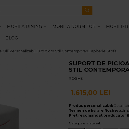
MOBILA DINING
MOBILA DORMITOR
MOBILIER
A
BLOG
e Olli Personalizabil 107x75cm Stil Contemporan Tapiterie Stofa
SUPORT DE PICIOA
STIL CONTEMPORA
ROSHE
1.615,00 LEI
Produs personalizabil:
Detalii ai
Termen de livrare Roshe:
estim
Pret recomandat producator (
Categorie material
: