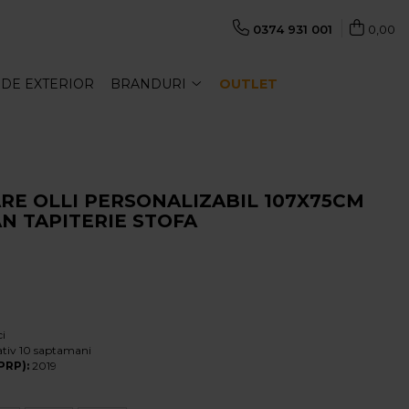
0374 931 001
0,00
 DE EXTERIOR
BRANDURI
OUTLET
RE OLLI PERSONALIZABIL 107X75CM
N TAPITERIE STOFA
ci
ativ 10 saptamani
PRP):
2019