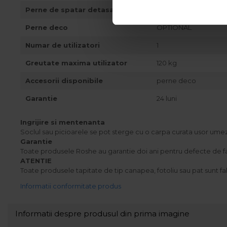
Perne de spatar detasabile
-
Perne deco
OPTIONAL
Numar de utilizatori
1
Greutate maxima utilizator
120 kg
Accesorii disponibile
perne deco
Garantie
24 luni
Ingrijire si mentenanta
Soclul sau picioarele se pot sterge cu o carpa curata usor umezit
Garantie
Toate produsele Roshe au garantie doi ani pentru defecte de fabri
ATENTIE
Toate produsele tapitate de tip canapea, fotoliu sau pat sunt fa
Informatii conformitate produs
Informatii despre produsul din prima imagine