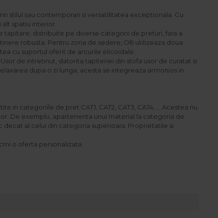
in stilul sau contemporan si versatilitatea exceptionala. Cu
lt spatiu interior.
tapitare, distribuite pe diverse categorii de preturi, fara a
inere robusta. Pentru zona de sedere, Olli utilizeaza doua
tea cu suportul oferit de arcurile elicoidale.
Usor de intretinut, datorita tapiteriei din stofa usor de curatat si
e relaxarea dupa o zi lunga, acesta se integreaza armonios in
ite in categoriile de pret CAT1, CAT2, CAT3, CAT4, ... Acestea nu
rii lor. De exemplu, apartenenta unui material la categoria de
decat al celui din categoria superioara. Proprietatile si
cmi o oferta personalizata.