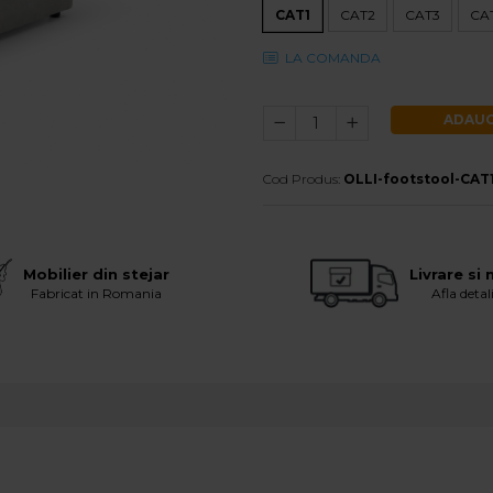
CAT1
CAT2
CAT3
CA
LA COMANDA
ADAUG
Cod Produs:
OLLI-footstool-CAT
Mobilier din stejar
Livrare si
Fabricat in Romania
Afla detali