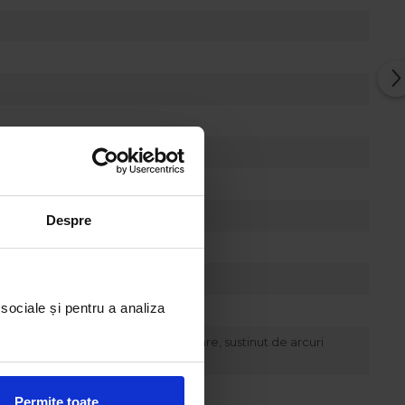
Despre
 sociale și pentru a analiza
ar stratul inferior, cu elasticitate mare, sustinut de arcuri
Permite toate