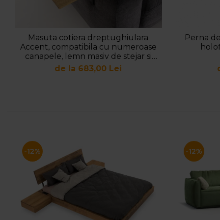
Masuta cotiera dreptughiulara
Perna d
Accent, compatibila cu numeroase
holof
canapele, lemn masiv de stejar si
otel, reglabil pentru cotiere cu
de la 683,00 Lei
grosimi diferite
-12%
-12%