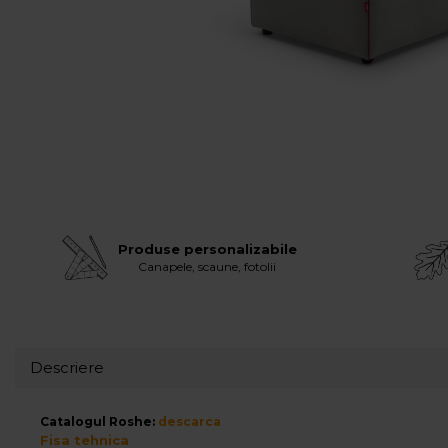
Banchete Dormitor
Accesorii
Mobilier de exterior
Gyllos
Scaune Dining
Scaune Bar
Bancheta Dining
Fotolii si Demifotolii
Claudie Design
Produse personalizabile
Scaune Dining
Canapele, scaune, fotolii
Scaune Bar
Fotolii si Demifotolii
Accesorii
Woodsoft
Descriere
Paturi Tapitate
Paturi Copii
Catalogul Roshe:
descarca
Fisa tehnica
Banchete Dormitor