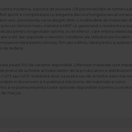
cuinta moderna, suportul de picioare Olli personalizabil se remarca pr
 sporit si completeaza cu eleganta decorul livingului sau al oricarui a
 face unic, permitandu-va sa alegeti dintr-o multitudine de materiale de 
precum lemnul masiv, metalul si MDF-ul, garantand o rezistenta şi sust
idicata pentru longevitate optima, si cel inferior, care imbina elasticita
te si stil, dar raspunde si nevoilor cotidiene ale utilizatorului modern. 
n companion ideal pentru lectura, film sau odihna. Ideal pentru a sustin
ii de sedere.
cele peste 100 de variante disponibile. Diferitele materiale sunt impart
de pretul de achizitie al materialelor de la producatorii si distribuito
in CAT3 sau CAT5. Inseamna doar ca pretul sau de achizitie este mai mic 
onibile in showroom si in paletarul electronic de materiale si culori.
tru a va putea prezenta toate optiunile disponibile si pentru a va into
 de mai jos.