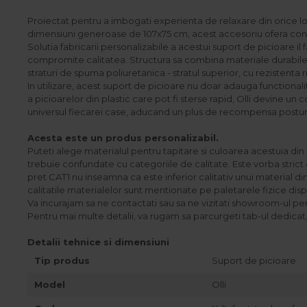
Accesorii
Proiectat pentru a imbogati experienta de relaxare din orice lo
Roshe
dimensiuni generoase de 107x75 cm, acest accesoriu ofera confort
Solutia fabricarii personalizabile a acestui suport de picioare il
Canapele
compromite calitatea. Structura sa combina materiale durabile 
Fotolii si Demifotolii
straturi de spuma poliuretanica - stratul superior, cu rezistenta r
In utilizare, acest suport de picioare nu doar adauga functionalita
Paturi Tapitate
a picioarelor din plastic care pot fi sterse rapid, Olli devine u
Banchete Dormitor
universul fiecarei case, aducand un plus de recompensa postur
Accesorii
Acesta este un produs personalizabil.
Mood
Puteti alege materialul pentru tapitare si culoarea acestuia din 
Canapele
trebuie confundate cu categoriile de calitate. Este vorba strict 
pret CAT1 nu inseamna ca este inferior calitativ unui material d
Paturi Tapitate
calitatile materialelor sunt mentionate pe paletarele fizice disp
Paturi Copii
Va incurajam sa ne contactati sau sa ne vizitati showroom-ul pen
Pentru mai multe detalii, va rugam sa parcurgeti tab-ul dedicat,
Fotolii si Demifotolii
Accesorii
Detalii tehnice si dimensiuni
Olta
Tip produs
Suport de picioare
Canapele
Model
Olli
Fotolii si Demifotolii