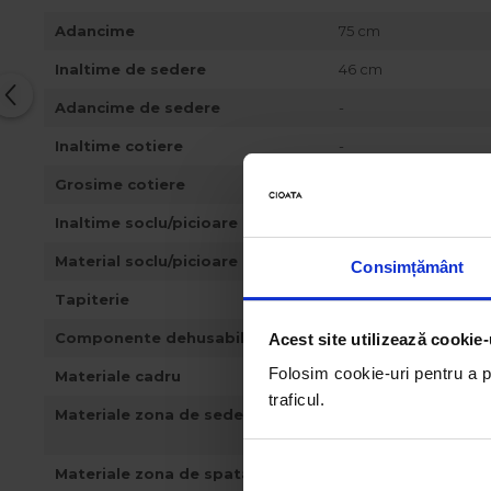
Adancime
75 cm
Inaltime de sedere
46 cm
Adancime de sedere
-
Inaltime cotiere
-
Grosime cotiere
-
Inaltime soclu/picioare
3 cm
Material soclu/picioare
plastic
Consimțământ
Tapiterie
stofa
Componente dehusabile
-
Acest site utilizează cookie-
Folosim cookie-uri pentru a pe
Materiale cadru
lemn masiv, metal, pl
traficul.
Materiale zona de sedere
doua straturi de spuma 
elicoidale
Materiale zona de spatar
-