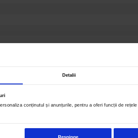
Detalii
uri
rsonaliza conținutul și anunțurile, pentru a oferi funcții de rețele
acaj, PAL, MDF
poliuretanica: stratul superior, cu rezistenta ridicata (High Resilient), i
Respinge