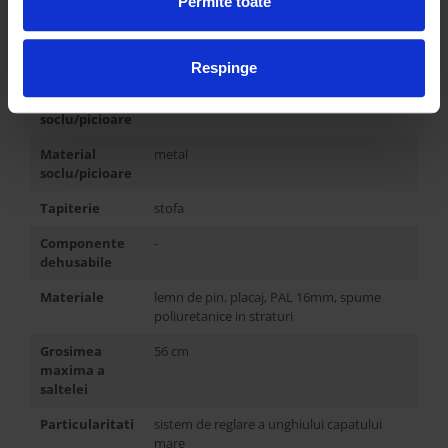
Permite toate
Caderea
7 cm
saltelei in
cadrul patului
Respinge
Inaltime
18 cm
soclu/picioare
Material
metal
soclu/picioare
Tapiterie
stofa
Componente
-
dehusabile
Materiale
lemn de pin, placaj, PAL 16mm, spume
poliuretanice in straturi
Grosimea
56 cm
maxima a
saltelei
Particularitati
sistem de reglare a unghiului capatului
mare