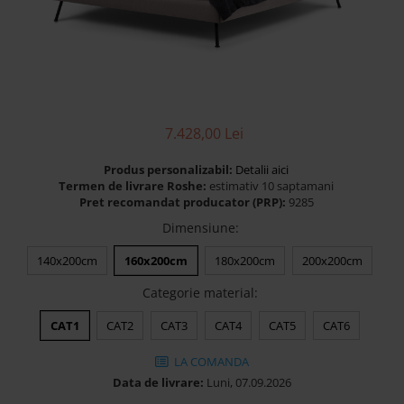
Banchete Dormitor
Accesorii
Mobilier de exterior
Gyllos
Scaune Dining
7.428,00 Lei
Scaune Bar
Bancheta Dining
Produs personalizabil:
Detalii aici
Fotolii si Demifotolii
Termen de livrare Roshe:
estimativ 10 saptamani
Pret recomandat producator (PRP):
9285
Claudie Design
Dimensiune
:
Scaune Dining
Scaune Bar
140x200cm
160x200cm
180x200cm
200x200cm
Fotolii si Demifotolii
Categorie material
:
Accesorii
Woodsoft
CAT1
CAT2
CAT3
CAT4
CAT5
CAT6
Paturi Tapitate
LA COMANDA
Paturi Copii
Data de livrare:
Luni, 07.09.2026
Banchete Dormitor