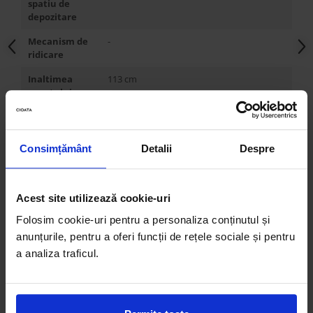
spatiu de
depozitare
Mecanism de
-
ridicare
Inaltimea
113 cm
capatului
mare
Grosimea
14 cm
capatului
Consimțământ
Detalii
Despre
mare
Inaltimea
33 cm
lateralelor
Acest site utilizează cookie-uri
Grosimea
8 cm
Folosim cookie-uri pentru a personaliza conținutul și
lateralelor
anunțurile, pentru a oferi funcții de rețele sociale și pentru
a analiza traficul.
Inaltimea
33 cm
capatului mic
Grosimea
8 cm
capatului mic