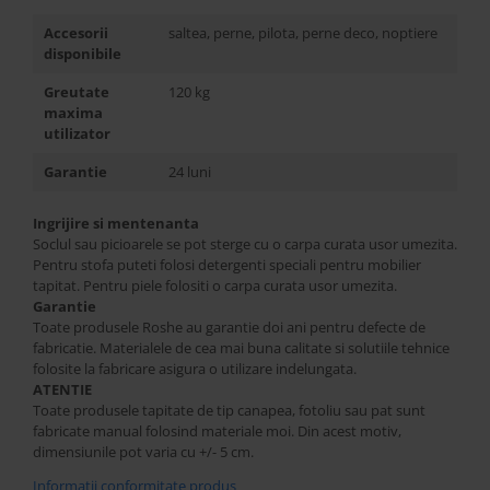
Accesorii
saltea, perne, pilota, perne deco, noptiere
disponibile
Greutate
120 kg
maxima
utilizator
Garantie
24 luni
Ingrijire si mentenanta
Soclul sau picioarele se pot sterge cu o carpa curata usor umezita.
Pentru stofa puteti folosi detergenti speciali pentru mobilier
tapitat. Pentru piele folositi o carpa curata usor umezita.
Garantie
Toate produsele Roshe au garantie doi ani pentru defecte de
fabricatie. Materialele de cea mai buna calitate si solutiile tehnice
folosite la fabricare asigura o utilizare indelungata.
ATENTIE
Toate produsele tapitate de tip canapea, fotoliu sau pat sunt
fabricate manual folosind materiale moi. Din acest motiv,
dimensiunile pot varia cu +/- 5 cm.
Informatii conformitate produs