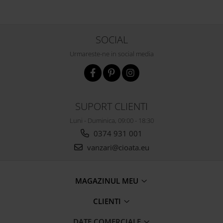
personalizabil
Lemn Masiv Tapiterie Stofa
SOCIAL
Urmareste-ne in social media
SUPORT CLIENTI
Luni - Duminica, 09:00 - 18:30
0374 931 001
vanzari@cioata.eu
MAGAZINUL MEU
CLIENTI
DATE COMERCIALE