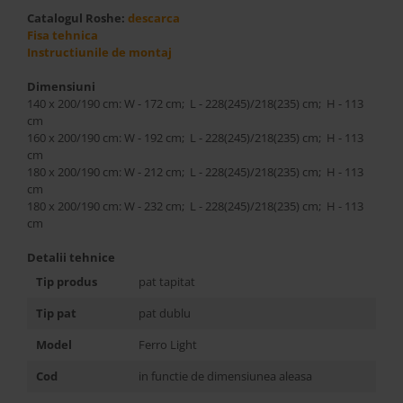
Best Sleep
Catalogul Roshe:
descarca
Saltele
Fisa tehnica
Instructiunile de montaj
Perne si Pilote
Dimensiuni
140 x 200/190 cm: W - 172 cm; L - 228(245)/218(235) cm; H - 113
cm
160 x 200/190 cm: W - 192 cm; L - 228(245)/218(235) cm; H - 113
cm
180 x 200/190 cm: W - 212 cm; L - 228(245)/218(235) cm; H - 113
cm
180 x 200/190 cm: W - 232 cm; L - 228(245)/218(235) cm; H - 113
cm
Detalii tehnice
Tip produs
pat tapitat
Tip pat
pat dublu
Model
Ferro Light
Cod
in functie de dimensiunea aleasa