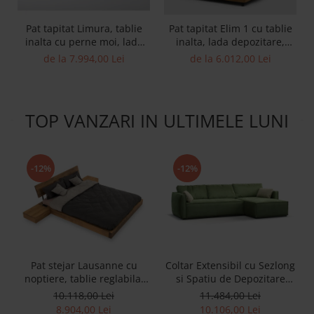
Pat tapitat Limura, tablie
Pat tapitat Elim 1 cu tablie
inalta cu perne moi, lada
inalta, lada depozitare,
depozitare, somiera
somiera metalica, picioare
de la 7.994,00 Lei
de la 6.012,00 Lei
metalica, picioare lemn
metalice 10cm, laterale
4cm, laterale dehusabile,
dehusabile, stil modern,
stil contemporan,
personalizabil
personalizabil
TOP VANZARI IN ULTIMELE LUNI
-12%
-12%
Pat stejar Lausanne cu
Coltar Extensibil cu Sezlong
noptiere, tablie reglabila,
si Spatiu de Depozitare
lemn masiv, stil
Esse Personalizabil 309cm
10.118,00 Lei
11.484,00 Lei
contemporan,
Stil Contemporan Cadru
8.904,00 Lei
10.106,00 Lei