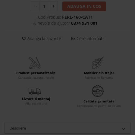
ADAUGA IN COS
Accesorii
Roshe
Cod Produs:
FERL-160-CAT1
Ai nevoie de ajutor?
0374 931 001
Canapele
Fotolii si Demifotolii
Adauga la Favorite
Cere informatii
Paturi Tapitate
Banchete Dormitor
Accesorii
Mood
Canapele
Produse personalizabile
Mobilier din stejar
Canapele, scaune, fotolii
Fabricat in Romania
Paturi Tapitate
Paturi Copii
Fotolii si Demifotolii
Livrare si montaj
Calitate garantata
Accesorii
Afla detalii aici
Experienta de peste 30 de ani
Olta
Canapele
Descriere
Fotolii si Demifotolii