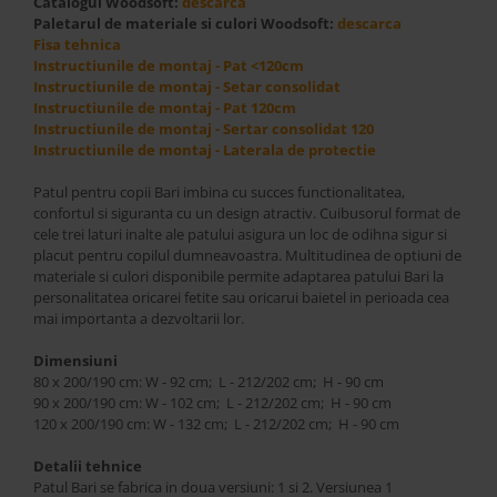
Catalogul Woodsoft:
descarca
Best Sleep
Paletarul de materiale si culori Woodsoft:
descarca
Saltele
Fisa tehnica
Instructiunile de montaj - Pat <120cm
Perne si Pilote
Instructiunile de montaj - Setar consolidat
Instructiunile de montaj - Pat 120cm
Instructiunile de montaj - Sertar consolidat 120
Instructiunile de montaj - Laterala de protectie
Patul pentru copii Bari imbina cu succes functionalitatea,
confortul si siguranta cu un design atractiv. Cuibusorul format de
cele trei laturi inalte ale patului asigura un loc de odihna sigur si
placut pentru copilul dumneavoastra. Multitudinea de optiuni de
materiale si culori disponibile permite adaptarea patului Bari la
personalitatea oricarei fetite sau oricarui baietel in perioada cea
mai importanta a dezvoltarii lor.
Dimensiuni
80 x 200/190 cm: W - 92 cm; L - 212/202 cm; H - 90 cm
90 x 200/190 cm: W - 102 cm; L - 212/202 cm; H - 90 cm
120 x 200/190 cm: W - 132 cm; L - 212/202 cm; H - 90 cm
Detalii tehnice
Patul Bari se fabrica in doua versiuni: 1 si 2. Versiunea 1