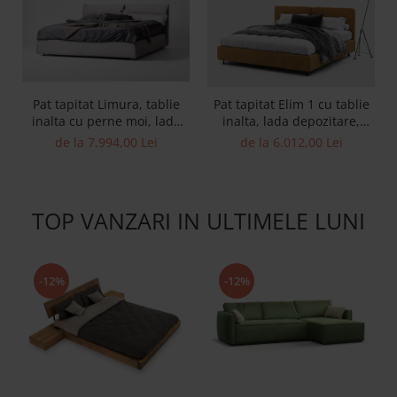
Pat tapitat Limura, tablie
Pat tapitat Elim 1 cu tablie
inalta cu perne moi, lada
inalta, lada depozitare,
depozitare, somiera
somiera metalica, picioare
de la 7.994,00 Lei
de la 6.012,00 Lei
metalica, picioare lemn
metalice 10cm, laterale
4cm, laterale dehusabile,
dehusabile, stil modern,
stil contemporan,
personalizabil
personalizabil
TOP VANZARI IN ULTIMELE LUNI
-12%
-12%