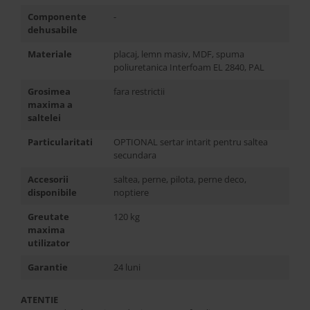
Componente
-
dehusabile
Materiale
placaj, lemn masiv, MDF, spuma
poliuretanica Interfoam EL 2840, PAL
Grosimea
fara restrictii
maxima a
saltelei
Particularitati
OPTIONAL sertar intarit pentru saltea
secundara
Accesorii
saltea, perne, pilota, perne deco,
disponibile
noptiere
Greutate
120 kg
maxima
utilizator
Garantie
24 luni
ATENTIE