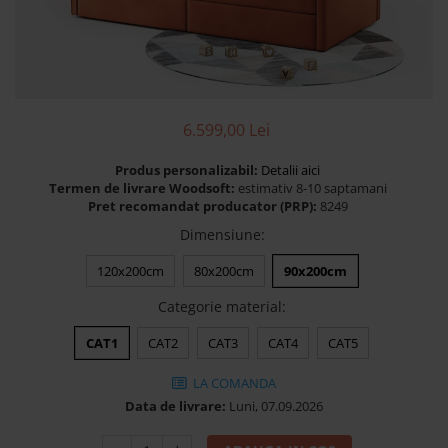
Banchete Dormitor
Accesorii
Mobilier de exterior
Gyllos
Scaune Dining
6.599,00 Lei
Scaune Bar
Produs personalizabil:
Detalii aici
Bancheta Dining
Termen de livrare Woodsoft:
estimativ 8-10 saptamani
Fotolii si Demifotolii
Pret recomandat producator (PRP):
8249
Claudie Design
Dimensiune
:
Scaune Dining
120x200cm
80x200cm
90x200cm
Scaune Bar
Categorie material
:
Fotolii si Demifotolii
Accesorii
CAT1
CAT2
CAT3
CAT4
CAT5
Woodsoft
LA COMANDA
Paturi Tapitate
Data de livrare:
Luni, 07.09.2026
Paturi Copii
Banchete Dormitor