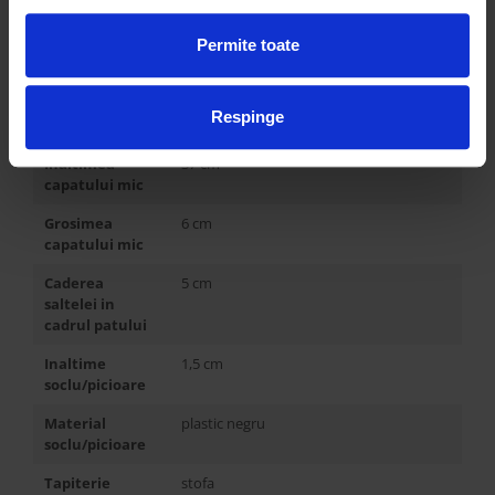
capatului mare
Inaltimea
37 cm
Permite toate
lateralelor
Grosimea
6 cm
Respinge
lateralelor
Inaltimea
37 cm
capatului mic
Grosimea
6 cm
capatului mic
Caderea
5 cm
saltelei in
cadrul patului
Inaltime
1,5 cm
soclu/picioare
Material
plastic negru
soclu/picioare
Tapiterie
stofa