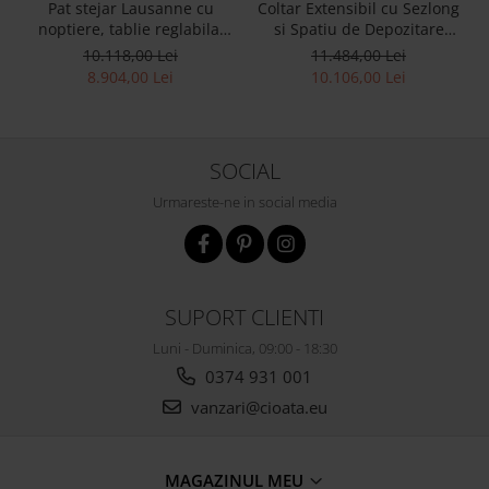
Pat stejar Lausanne cu
Coltar Extensibil cu Sezlong
noptiere, tablie reglabila,
si Spatiu de Depozitare
lemn masiv, stil
Esse Personalizabil 309cm
10.118,00 Lei
11.484,00 Lei
contemporan,
Stil Contemporan Cadru
8.904,00 Lei
10.106,00 Lei
personalizabil
Lemn Masiv Tapiterie Stofa
SOCIAL
Urmareste-ne in social media
SUPORT CLIENTI
Luni - Duminica, 09:00 - 18:30
0374 931 001
vanzari@cioata.eu
MAGAZINUL MEU