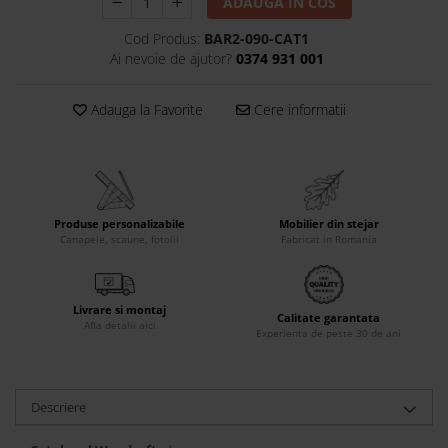
ADAUGA IN COS
Accesorii
Cod Produs:
BAR2-090-CAT1
Roshe
Ai nevoie de ajutor?
0374 931 001
Canapele
Fotolii si Demifotolii
Adauga la Favorite
Cere informatii
Paturi Tapitate
Banchete Dormitor
Accesorii
Mood
Produse personalizabile
Mobilier din stejar
Canapele
Canapele, scaune, fotolii
Fabricat in Romania
Paturi Tapitate
Paturi Copii
Livrare si montaj
Fotolii si Demifotolii
Calitate garantata
Afla detalii aici
Experienta de peste 30 de ani
Accesorii
Olta
Canapele
Descriere
Fotolii si Demifotolii