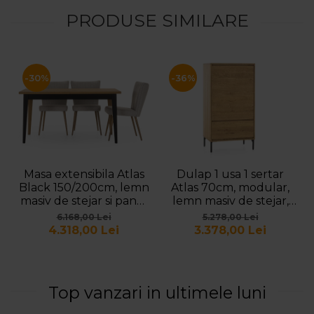
PRODUSE SIMILARE
-30%
-36%
Masa extensibila Atlas
Dulap 1 usa 1 sertar
Black 150/200cm, lemn
Atlas 70cm, modular,
masiv de stejar si panel
lemn masiv de stejar,
furniruit, finisaj Castle
finisaj Castle Oak,
6.168,00 Lei
5.278,00 Lei
Oak si Nero, stil modern
picioare metalice,
4.318,00 Lei
3.378,00 Lei
feronerie cu
amortizare, usa
deschidere dreapta, stil
minimalist
Top vanzari in ultimele luni