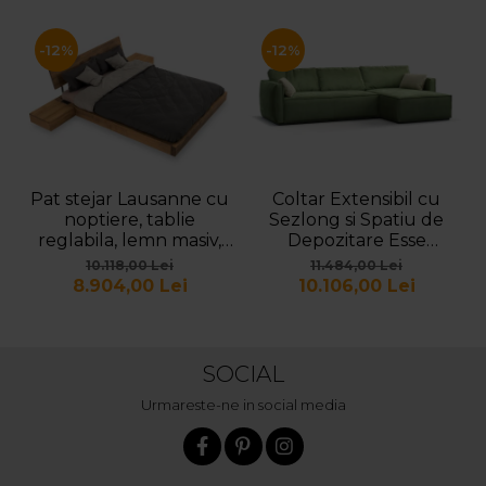
-12%
-12%
Pat stejar Lausanne cu
Coltar Extensibil cu
noptiere, tablie
Sezlong si Spatiu de
reglabila, lemn masiv,
Depozitare Esse
stil contemporan,
Personalizabil 309cm
10.118,00 Lei
11.484,00 Lei
personalizabil
Stil Contemporan
8.904,00 Lei
10.106,00 Lei
Cadru Lemn Masiv
Tapiterie Stofa
SOCIAL
Urmareste-ne in social media