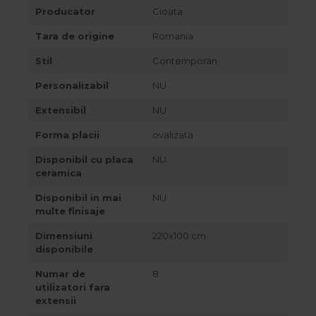
Best Sleep
Producator
Cioata
Saltele
Tara de origine
Romania
Perne si Pilote
Stil
Contemporan
Personalizabil
NU
Extensibil
NU
Forma placii
ovalizata
Disponibil cu placa
NU
ceramica
Disponibil in mai
NU
multe finisaje
Dimensiuni
220x100 cm
disponibile
Numar de
8
utilizatori fara
extensii