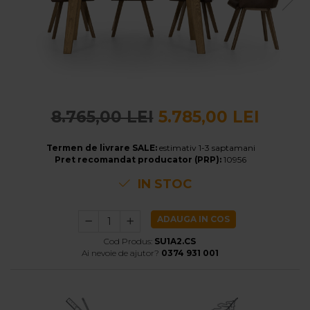
Banchete Dormitor
Accesorii
Mobilier de exterior
Gyllos
Scaune Dining
Scaune Bar
8.765,00 LEI
5.785,00 LEI
Bancheta Dining
Fotolii si Demifotolii
Termen de livrare SALE:
estimativ 1-3 saptamani
Claudie Design
Pret recomandat producator (PRP):
10956
Scaune Dining
IN STOC
Scaune Bar
Fotolii si Demifotolii
ADAUGA IN COS
Accesorii
Cod Produs:
SU1A2.CS
Woodsoft
Ai nevoie de ajutor?
0374 931 001
Paturi Tapitate
Paturi Copii
Banchete Dormitor