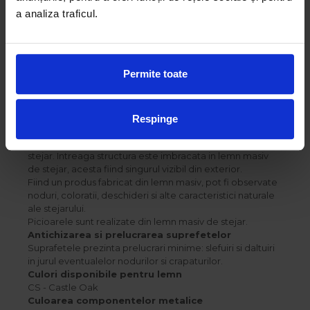
Accesorii
-
a analiza traficul.
disponibile
Garantie
24 luni
Permite toate
Materiale
Pentru a asigura planeitatea si durabilitatea placii de
masa, aceasta a fost conceputa intr-o structura speciala,
Respinge
stratificata, ce are ca miez lemn masiv de molid, iar pe
exterior lamele si elemente groase din lemn masiv de
stejar. Intreaga structura este imbracata in lemn masiv
de stejar, acesta fiind singurul vizibil din exterior.
Fiind un produs fabricat din lemn masiv, pot fi observate
noduri, coloratii, deschideri si alte caracteristici naturale
ale stejarului.
Picioarele sunt realizate din lemn masiv de stejar.
Antichizarea si prelucrarea suprefetelor
Suprafetele prezinta prelucrari minime: slefuiri si daltuiri
in jurul eventualelor nodurilor si crapaturilor.
Culori disponibile pentru lemn
CS - Castle Oak
Culoarea componentelor metalice