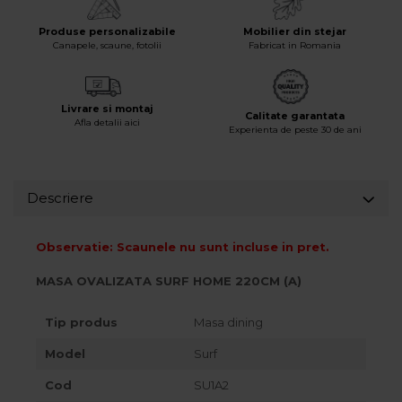
Accesorii
Produse personalizabile
Mobilier din stejar
Roshe
Canapele, scaune, fotolii
Fabricat in Romania
Canapele
Fotolii si Demifotolii
Livrare si montaj
Paturi Tapitate
Calitate garantata
Afla detalii aici
Experienta de peste 30 de ani
Banchete Dormitor
Accesorii
Mood
Descriere
Canapele
Paturi Tapitate
Observatie: Scaunele nu sunt incluse in pret.
Paturi Copii
MASA OVALIZATA SURF HOME 220CM (A)
Fotolii si Demifotolii
Accesorii
Tip produs
Masa dining
Olta
Model
Surf
Canapele
Fotolii si Demifotolii
Cod
SU1A2