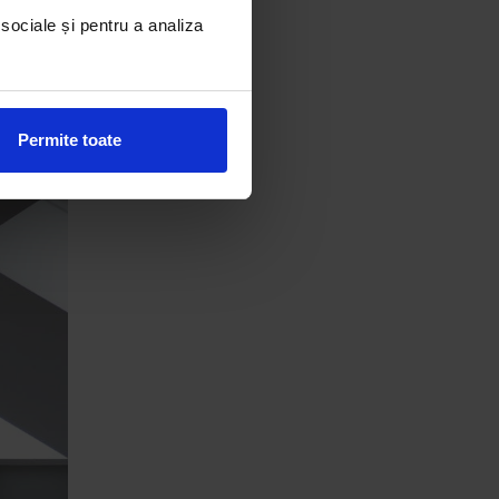
e
 sociale și pentru a analiza
importante
ează iluzia
l de
Permite toate