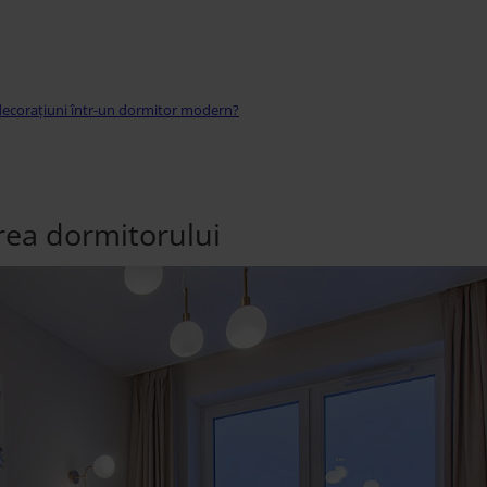
decorațiuni într-un dormitor modern?
rea dormitorului