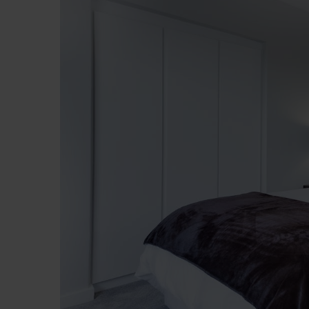
Banchete Dormitor
Accesorii
Mobilier de exterior
Gyllos
Scaune Dining
Scaune Bar
Bancheta Dining
Fotolii si Demifotolii
Claudie Design
Scaune Dining
Scaune Bar
Fotolii si Demifotolii
Accesorii
Woodsoft
Paturi Tapitate
Paturi Copii
Banchete Dormitor