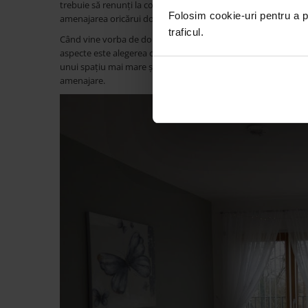
trebuie să renunți la confort sau la un stil personalizat. Dar 
Folosim cookie-uri pentru a pe
amenajarea oricărui dormitor?
traficul.
Când vine vorba de dormitor și designul său, există câteva prin
aspecte este alegerea culorilor dormitor. De ce sunt culorile 
unui spațiu mai mare și mai aerisit. Tonuri precum alb, bej sau
amenajare.