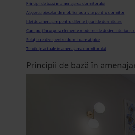
Best Sleep
Principii de bază în amenajarea dormitorului
Saltele
Alegerea pieselor de mobilier potrivite pentru dormitor
Perne si Pilote
Idei de amenajare pentru diferite tipuri de dormitoare
Cum poți încorpora elemente moderne de design interior și 
Soluții creative pentru dormitoare atipice
Tendințe actuale în amenajarea dormitorului
Principii de bază în amenaja