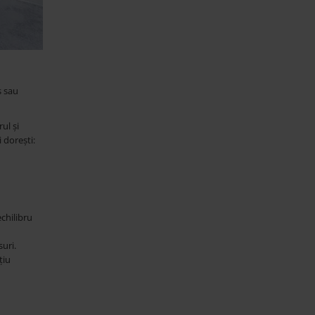
s sau
ul și
 dorești:
echilibru
uri.
țiu