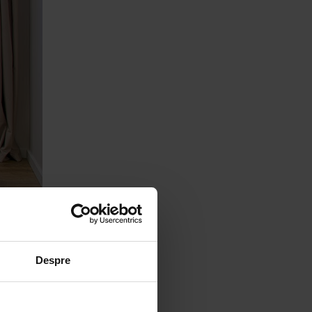
Despre
nă că