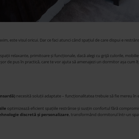
m, este visul oricui. Dar ce faci atunci când spațiul de care dispui e restrân
ații relaxante, primitoare și funcționale, dacă alegi cu grijă culorile, mobilier
 ușor de pus în practică, care te vor ajuta să amenajezi un dormitor așa cum îți
ansardă)
necesită soluții adaptate – funcționalitatea trebuie să fie mereu în 
zile
optimizează eficient spațiile restrânse și susțin confortul fără compromis
hnologie discretă și personalizare
, transformând dormitorul într-un spa