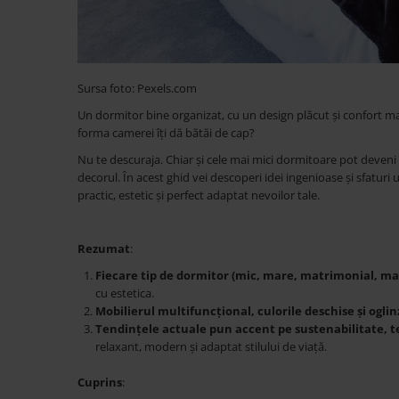
Accesorii
Roshe
Canapele
Sursa foto: Pexels.com
Fotolii si Demifotolii
Un dormitor bine organizat, cu un design plăcut și confort maxi
Paturi Tapitate
forma camerei îți dă bătăi de cap?
Banchete Dormitor
Nu te descuraja. Chiar și cele mai mici dormitoare pot deveni sp
Accesorii
decorul. În acest ghid vei descoperi idei ingenioase și sfaturi
Mood
practic, estetic și perfect adaptat nevoilor tale.
Canapele
Paturi Tapitate
Rezumat
:
Paturi Copii
Fiecare tip de dormitor (mic, mare, matrimonial, m
Fotolii si Demifotolii
cu estetica.
Accesorii
Mobilierul multifuncțional, culorile deschise și oglin
Olta
Tendințele actuale pun accent pe sustenabilitate, te
relaxant, modern și adaptat stilului de viață.
Canapele
Fotolii si Demifotolii
Cuprins
: