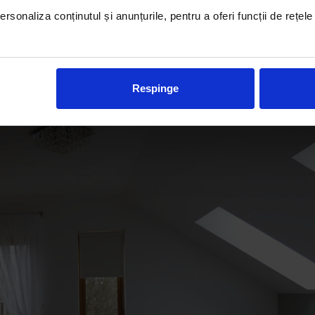
care sunt, de fapt, elementele esențiale de luat în considerare când te apuci d
rsonaliza conținutul și anunțurile, pentru a oferi funcții de rețele
cipii de bază care te vor ajuta să creezi spațiul ideal. Unul dintre cele mai 
deschise atât de populare în dormitoarele mici? Ei bine, nuanțele deschise cre
 bleu deschis sunt extrem de versatile și se potrivesc cu ușurință în orice sti
Respinge