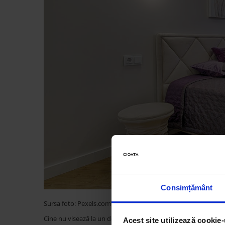
Consimțământ
Sursa foto: Pexels.com
Cine nu visează la un dormitor perfect, un sanctuar al confor
Acest site utilizează cookie-