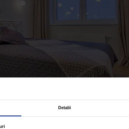
Detalii
tului și al designului? În esență, un dormitor mic, mediu sau mare nu înseam
uri