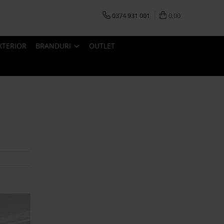
0374 931 001
0,00
XTERIOR
BRANDURI
OUTLET