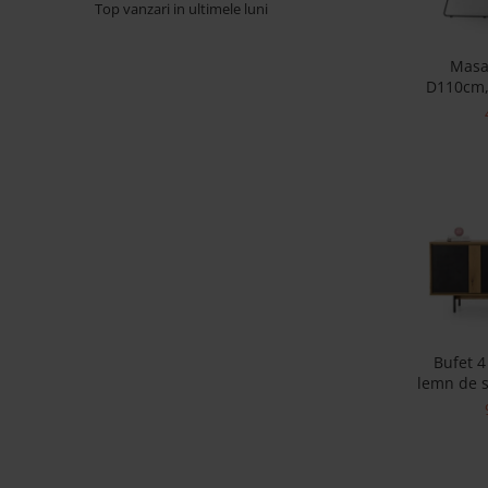
Top vanzari in ultimele luni
Banchete Dormitor
Accesorii
Masa
Mobilier de exterior
D110cm, 
Gyllos
lemn masi
finisa
Scaune Dining
c
Scaune Bar
Bancheta Dining
Fotolii si Demifotolii
Claudie Design
Scaune Dining
Scaune Bar
Fotolii si Demifotolii
Bufet 4
Accesorii
lemn de s
Woodsoft
picioare 
amortiza
Paturi Tapitate
disponibi
Paturi Copii
Banchete Dormitor