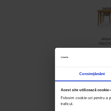
Accesorii
Roshe
Canapele
Fotolii si Demifotolii
Paturi Tapitate
Masa 
Banchete Dormitor
190/270
Accesorii
stejar 
Mood
multiple 
Canapele
Paturi Tapitate
Paturi Copii
Consimțământ
Fotolii si Demifotolii
Accesorii
Acest site utilizează cookie-
Olta
Folosim cookie-uri pentru a pe
Canapele
traficul.
Fotolii si Demifotolii
Foto
Persona