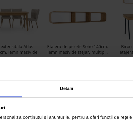
extensibila Atlas
Etajera de perete Soho 140cm,
Birou
cm, lemn masiv de
lemn masiv de stejar, multiple
etajer
si panel furniruit,
finisaje disponibile, stil
lemn de s
7.216,00 Lei
1.999,00 Lei
finisaje disponibile,
contemporan
finisa
stil modern
Detalii
uri
rsonaliza conținutul și anunțurile, pentru a oferi funcții de rețele
liu Lounge Ergo
Fotoliu Lounge Candy
Scaun
lizabil Cadru Lemn
Personalizabil Cadru Lemn
personal