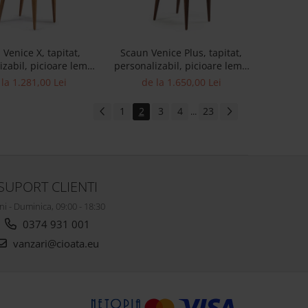
Venice X, tapitat,
Scaun Venice Plus, tapitat,
izabil, picioare lemn
personalizabil, picioare lemn
til modern, tapiterie
masiv, stil modern, tapiterie
la 1.281,00 Lei
de la 1.650,00 Lei
stofa
stofa
1
2
3
4
23
...
SUPORT CLIENTI
ni - Duminica, 09:00 - 18:30
0374 931 001
vanzari@cioata.eu