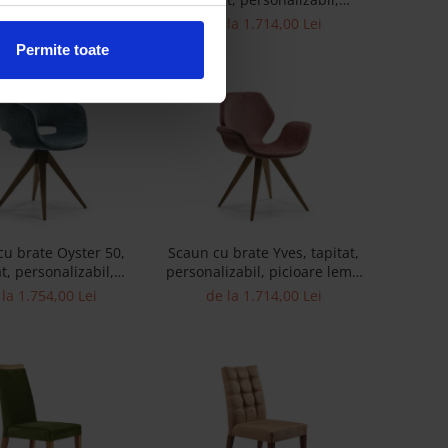
til clasic, tapiterie
picioare lemn, scoica lemn
la 1.290,00 Lei
de la 1.714,00 Lei
stofa
masiv, stil contemporan,
Permite toate
tapiterie stofa
cu brate Oyster 50,
Scaun cu brate Yves, tapitat,
at, personalizabil,
personalizabil, picioare lemn
 otel si lemn, scoica
masiv, stil modern, tapiterie
la 1.754,00 Lei
de la 1.714,00 Lei
v, stil contemporan,
stofa
apiterie stofa