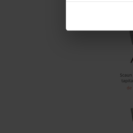
Best Sleep
Masiv
de 
Saltele
Perne si Pilote
Scaun 
tapita
picioare
de 
lemn masi
t