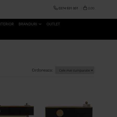
0374 931 001
0,00
XTERIOR
BRANDURI
OUTLET
Ordoneaza: