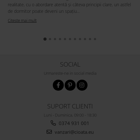
realitate, cu o abordare atentă și câteva principii clare, un astfel
de dormitor poate deveni un spațiu...
Citeste mai mult
SOCIAL
Urmareste-ne in social media
SUPORT CLIENTI
Luni - Duminica, 09:00 - 18:30
0374 931 001
vanzari@cioata.eu