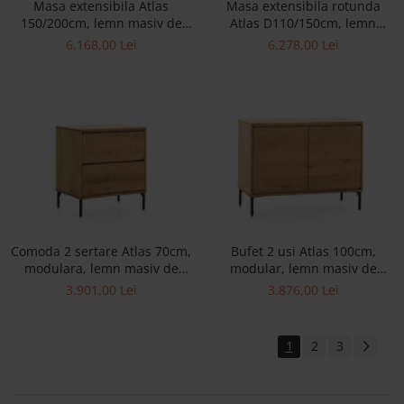
Masa extensibila Atlas
Masa extensibila rotunda
150/200cm, lemn masiv de
Atlas D110/150cm, lemn
stejar si panel furniruit,
masiv de stejar, multiple
6.168,00 Lei
6.278,00 Lei
multiple finisaje disponibile,
finisaje disponibile, stil
stil modern
modern
Comoda 2 sertare Atlas 70cm,
Bufet 2 usi Atlas 100cm,
modulara, lemn masiv de
modular, lemn masiv de
stejar, picioare metalice,
stejar, picioare metalice,
3.901,00 Lei
3.876,00 Lei
feronerie cu amortizare,
feronerie cu amortizare,
multiple finisaje disponibile,
multiple finisaje disponibile,
stil minimalist
stil minimalist
1
2
3