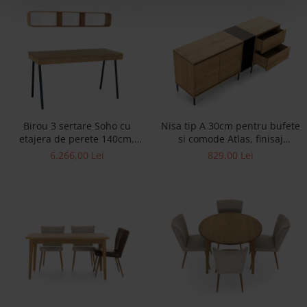
Birou 3 sertare Soho cu
Nisa tip A 30cm pentru bufete
etajera de perete 140cm,
si comode Atlas, finisaj
lemn de stejar si otel,
contrastant sau armonizat
6.266,00 Lei
829,00 Lei
multiple finisaje disponibile,
stil contemporan