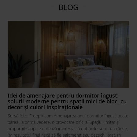
BLOG
Idei de amenajare pentru dormitor îngust:
soluții moderne pentru spații mici de bloc, cu
decor și culori inspiraționale
Sursă foto: Freepik.com Amenajarea unui dormitor îngust poate
părea, la prima vedere, o provocare dificilă. Spațiul limitat și
proporțiile atipice creează impresia că opțiunile sunt restrânse,
iar rezultatul final riscă să fie aglomerat sau dezechilibrat. În