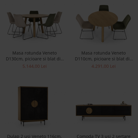
Best Sleep
Saltele
Perne si Pilote
Masa rotunda Veneto
Masa rotunda Veneto
D130cm, picioare si blat din
D110cm, picioare si blat din
lemn masiv de stejar, multiple
lemn masiv de stejar, multiple
5.144,00 Lei
4.291,00 Lei
finisaje disponibile, stil
finisaje disponibile, stil
contemporan
contemporan
Dulap 2 usi Veneto 116cm,
Comoda TV 3 usi 2 sertare