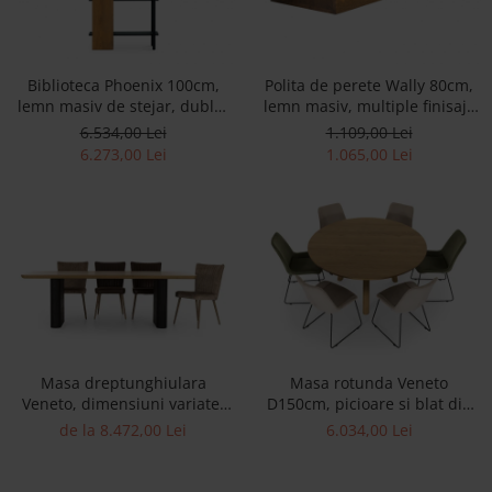
Accesorii
Roshe
Biblioteca Phoenix 100cm,
Polita de perete Wally 80cm,
Canapele
lemn masiv de stejar, dublu-
lemn masiv, multiple finisaje
Fotolii si Demifotolii
fata, multiple finisaje
disponibile, stil minimalist
6.534,00 Lei
1.109,00 Lei
Paturi Tapitate
disponibile, stil contemporan
6.273,00 Lei
1.065,00 Lei
Banchete Dormitor
Accesorii
Mood
Canapele
Paturi Tapitate
Paturi Copii
Fotolii si Demifotolii
Accesorii
Masa dreptunghiulara
Masa rotunda Veneto
Veneto, dimensiuni variate,
D150cm, picioare si blat din
Olta
minimalist, lemn de stejar si
lemn masiv de stejar, multiple
de la 8.472,00 Lei
6.034,00 Lei
Canapele
microciment, mutiple finisaje
finisaje disponibile, stil
disponibile, stil contemporan
contemporan
Fotolii si Demifotolii