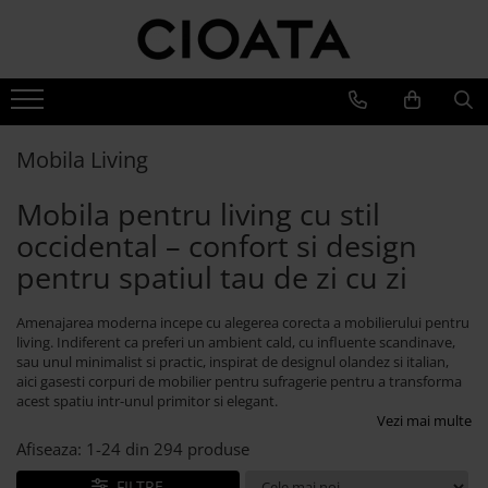
Mobila Living
Mobila Dining
Mobila Dormitor
Branduri
Canapele
Mese Bucatarie si Dining
Pat Stejar
Cioata
Coltare & Chaiselong
Mese Dining Extensibile
Pat Tapitat
Noutati
Mobila Living
Canapele & Coltare Extensibile
Dining
Scaune Bucatarie si Dining
Pat Copii
Mobila pentru living cu stil
Canapele 2-3 Locuri
Living
Scaune Bar
Dressinguri
Accesorii Canapele
Dormitor
occidental – confort si design
Banchete Dining Tapitate
Noptiere
Vilmers
pentru spatiul tau de zi cu zi
Fotolii si Demifotolii
Bufete si Comode
Saltele, Perne si Pilote
Canapele
Masuta Cafea
Comoda Dormitor
Amenajarea moderna incepe cu alegerea corecta a mobilierului pentru
Fotolii si Demifotolii
Comoda TV
living. Indiferent ca preferi un ambient cald, cu influente scandinave,
Banchete Dormitor
Accesorii
sau unul minimalist si practic, inspirat de designul olandez si italian,
Mobila Biblioteca
aici gasesti corpuri de mobilier pentru sufragerie pentru a transforma
Blanche
acest spatiu intr-unul primitor si elegant.
Mobila Birou
Canapele
Vezi mai multe
Oglinda cu Rama de Lemn
Paturi Tapitate
Afiseaza:
1-
24
din
294
produse
Dulapuri
Fotolii si Demifotolii
FILTRE