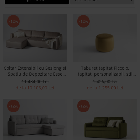
Banchete Dormitor
Accesorii
Mobilier de exterior
-12%
-12%
Gyllos
Scaune Dining
Scaune Bar
Bancheta Dining
Fotolii si Demifotolii
Coltar Extensibil cu Sezlong si
Taburet tapitat Piccolo,
Claudie Design
Spatiu de Depozitare Esse
tapitat, personalizabil, stil
Personalizabil 309cm Stil
minimalist
Scaune Dining
11.484,00 Lei
1.426,00 Lei
Contemporan Cadru Lemn
de la 10.106,00 Lei
de la 1.255,00 Lei
Scaune Bar
Masiv Tapiterie Stofa
Fotolii si Demifotolii
Accesorii
-12%
-12%
Woodsoft
Paturi Tapitate
Paturi Copii
Banchete Dormitor