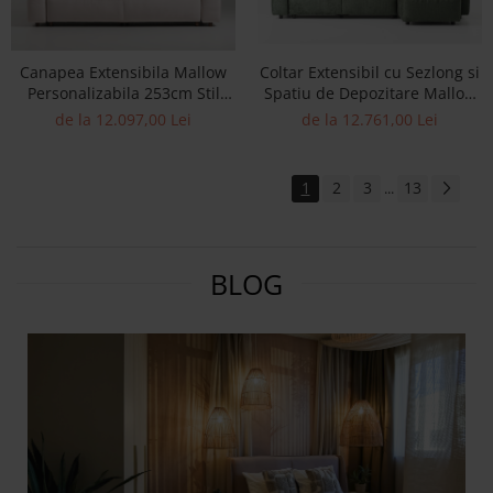
Canapea Extensibila Mallow
Coltar Extensibil cu Sezlong si
Personalizabila 253cm Stil
Spatiu de Depozitare Mallow
Contemporan Masiv Tapiterie
Personalizabil 262-292cm Stil
de la 12.097,00 Lei
de la 12.761,00 Lei
Stofa
Contemporan Tapiterie Stofa
1
2
3
13
...
BLOG