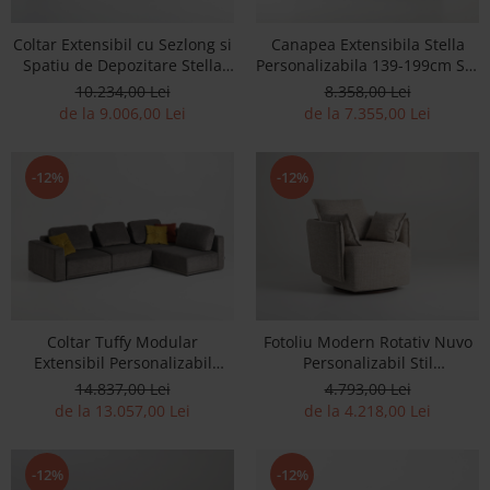
Accesorii
Coltar Extensibil cu Sezlong si
Canapea Extensibila Stella
Roshe
Spatiu de Depozitare Stella
Personalizabila 139-199cm Stil
Canapele
Personalizabil 250cm Stil
Modern Tapiterie Stofa
10.234,00 Lei
8.358,00 Lei
Modern Tapiterie Stofa
de la 9.006,00 Lei
de la 7.355,00 Lei
Fotolii si Demifotolii
Paturi Tapitate
Banchete Dormitor
-12%
-12%
Accesorii
Mood
Canapele
Paturi Tapitate
Paturi Copii
Coltar Tuffy Modular
Fotoliu Modern Rotativ Nuvo
Fotolii si Demifotolii
Extensibil Personalizabil
Personalizabil Stil
Accesorii
300x200cm cu Spatiu de
Contemporan Cadru Lemn
14.837,00 Lei
4.793,00 Lei
Depozitare Stil Contemporan
Masiv Tapiterie Stofa sau
Olta
de la 13.057,00 Lei
de la 4.218,00 Lei
Tapiterie Stofa
Piele
Canapele
Fotolii si Demifotolii
-12%
-12%