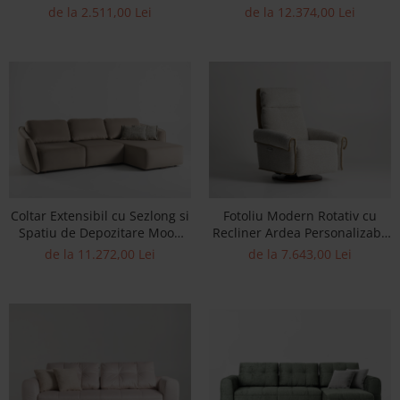
multiple finisaje disponibile,
Personalizabil 260-290cm Stil
de la 2.511,00 Lei
de la 12.374,00 Lei
stil minimalist
Contemporan Tapiterie Stofa
Coltar Extensibil cu Sezlong si
Fotoliu Modern Rotativ cu
Spatiu de Depozitare Moon
Recliner Ardea Personalizabil
Personalizabil 270-314cm Stil
Stil Contemporan Cadru Lemn
de la 11.272,00 Lei
de la 7.643,00 Lei
Contemporan Cadru Lemn
Masiv Tapiterie Stofa sau
Masiv Tapiterie Stofa
Piele