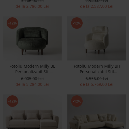
3.166,00 Lei
2.940,00 Lei
Masiv Tapiterie Stofa sau
de la 2.786,00 Lei
de la 2.587,00 Lei
Piele
-12%
-12%
Fotoliu Modern Milly BL
Fotoliu Modern Milly BH
Personalizabil Stil
Personalizabil Stil
Contemporan Cadru Lemn
Contemporan Cadru Lemn
6.005,00 Lei
6.556,00 Lei
Masiv Tapiterie Stofa sau
Masiv Tapiterie Stofa sau
de la 5.284,00 Lei
de la 5.769,00 Lei
Piele
Piele
-12%
-12%