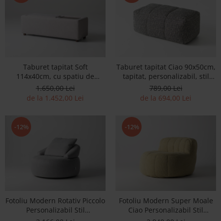
Best Sleep
Saltele
Perne si Pilote
Taburet tapitat Soft
Taburet tapitat Ciao 90x50cm,
114x40cm, cu spatiu de
tapitat, personalizabil, stil
depozitare, tapitat,
minimalist
1.650,00 Lei
789,00 Lei
personalizabil, stil minimalist
de la 1.452,00 Lei
de la 694,00 Lei
-12%
-12%
Fotoliu Modern Rotativ Piccolo
Fotoliu Modern Super Moale
Personalizabil Stil
Ciao Personalizabil Stil
Contemporan Cadru Lemn
Contemporan Tapiterie Stofa