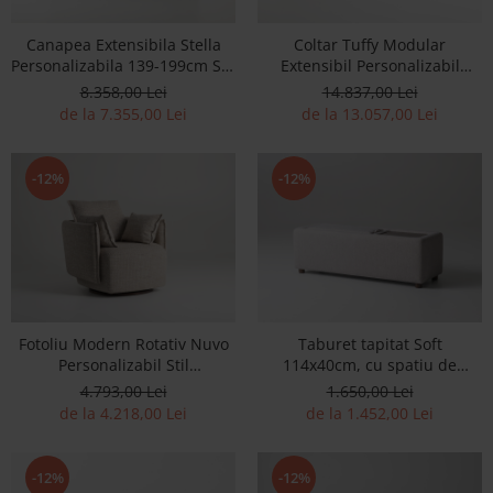
Accesorii
Canapea Extensibila Stella
Coltar Tuffy Modular
Roshe
Personalizabila 139-199cm Stil
Extensibil Personalizabil
Canapele
Modern Tapiterie Stofa
300x200cm cu Spatiu de
8.358,00 Lei
14.837,00 Lei
Depozitare Stil Contemporan
de la 7.355,00 Lei
de la 13.057,00 Lei
Fotolii si Demifotolii
Tapiterie Stofa
Paturi Tapitate
Banchete Dormitor
-12%
-12%
Accesorii
Mood
Canapele
Paturi Tapitate
Paturi Copii
Fotoliu Modern Rotativ Nuvo
Taburet tapitat Soft
Fotolii si Demifotolii
Personalizabil Stil
114x40cm, cu spatiu de
Accesorii
Contemporan Cadru Lemn
depozitare, tapitat,
4.793,00 Lei
1.650,00 Lei
Masiv Tapiterie Stofa sau
personalizabil, stil minimalist
Olta
de la 4.218,00 Lei
de la 1.452,00 Lei
Piele
Canapele
Fotolii si Demifotolii
-12%
-12%