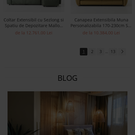
Coltar Extensibil cu Sezlong si
Canapea Extensibila Muna
Spatiu de Depozitare Mallow
Personalizabila 170-230cm Stil
Personalizabil 262-292cm Stil
Contemporan Tapiterie Stofa
de la 12.761,00 Lei
de la 10.384,00 Lei
Contemporan Tapiterie Stofa
1
2
3
13
...
BLOG