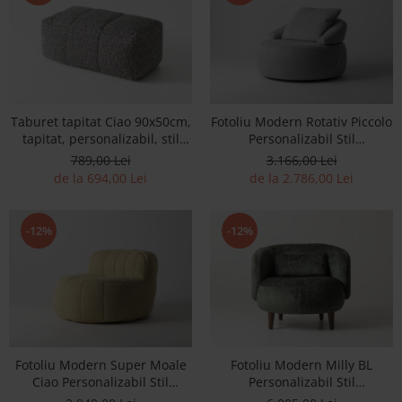
Best Sleep
Saltele
Perne si Pilote
Taburet tapitat Ciao 90x50cm,
Fotoliu Modern Rotativ Piccolo
tapitat, personalizabil, stil
Personalizabil Stil
minimalist
Contemporan Cadru Lemn
789,00 Lei
3.166,00 Lei
Masiv Tapiterie Stofa sau
de la 694,00 Lei
de la 2.786,00 Lei
Piele
-12%
-12%
Fotoliu Modern Super Moale
Fotoliu Modern Milly BL
Ciao Personalizabil Stil
Personalizabil Stil
Contemporan Tapiterie Stofa
Contemporan Cadru Lemn