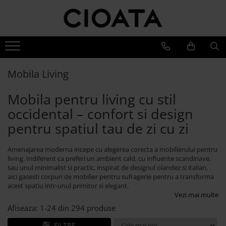
Mobila Living
Mobila Dining
Mobila Dormitor
Branduri
Canapele
Mese Bucatarie si Dining
Pat Stejar
Cioata
Coltare & Chaiselong
Mese Dining Extensibile
Pat Tapitat
Noutati
Mobila Living
Canapele & Coltare Extensibile
Dining
Scaune Bucatarie si Dining
Pat Copii
Mobila pentru living cu stil
Canapele 2-3 Locuri
Living
Scaune Bar
Dressinguri
Accesorii Canapele
Dormitor
occidental – confort si design
Banchete Dining Tapitate
Noptiere
Vilmers
pentru spatiul tau de zi cu zi
Fotolii si Demifotolii
Bufete si Comode
Saltele, Perne si Pilote
Canapele
Masuta Cafea
Comoda Dormitor
Amenajarea moderna incepe cu alegerea corecta a mobilierului pentru
Fotolii si Demifotolii
Comoda TV
living. Indiferent ca preferi un ambient cald, cu influente scandinave,
Banchete Dormitor
Accesorii
sau unul minimalist si practic, inspirat de designul olandez si italian,
Mobila Biblioteca
aici gasesti corpuri de mobilier pentru sufragerie pentru a transforma
Blanche
acest spatiu intr-unul primitor si elegant.
Mobila Birou
Canapele
Vezi mai multe
Oglinda cu Rama de Lemn
Paturi Tapitate
Afiseaza:
1-
24
din
294
produse
Dulapuri
Fotolii si Demifotolii
FILTRE