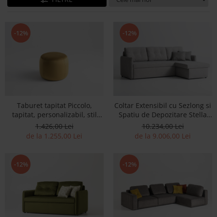
Banchete Dormitor
Accesorii
Mobilier de exterior
-12%
-12%
Gyllos
Scaune Dining
Scaune Bar
Bancheta Dining
Fotolii si Demifotolii
Taburet tapitat Piccolo,
Coltar Extensibil cu Sezlong si
Claudie Design
tapitat, personalizabil, stil
Spatiu de Depozitare Stella
minimalist
Personalizabil 250cm Stil
Scaune Dining
1.426,00 Lei
10.234,00 Lei
Modern Tapiterie Stofa
de la 1.255,00 Lei
de la 9.006,00 Lei
Scaune Bar
Fotolii si Demifotolii
Accesorii
-12%
-12%
Woodsoft
Paturi Tapitate
Paturi Copii
Banchete Dormitor