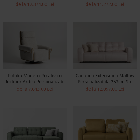
Personalizabil 260-290cm Stil
Personalizabil 270-314cm Stil
de la 12.374,00 Lei
de la 11.272,00 Lei
Contemporan Tapiterie Stofa
Contemporan Cadru Lemn
Masiv Tapiterie Stofa
Fotoliu Modern Rotativ cu
Canapea Extensibila Mallow
Recliner Ardea Personalizabil
Personalizabila 253cm Stil
Stil Contemporan Cadru Lemn
Contemporan Masiv Tapiterie
de la 7.643,00 Lei
de la 12.097,00 Lei
Masiv Tapiterie Stofa sau
Stofa
Piele