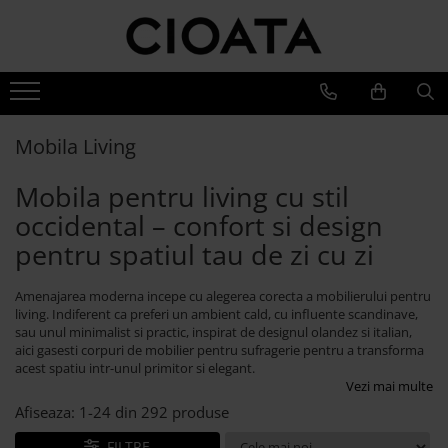
Mobila Living
Mobila Dining
Mobila Dormitor
Branduri
Canapele
Mese Bucatarie si Dining
Pat Stejar
Cioata
Coltare & Chaiselong
Mese Dining Extensibile
Pat Tapitat
Noutati
Mobila Living
Canapele & Coltare Extensibile
Dining
Scaune Bucatarie si Dining
Pat Copii
Mobila pentru living cu stil
Canapele 2-3 Locuri
Living
Scaune Bar
Dressinguri
Accesorii Canapele
Dormitor
occidental – confort si design
Banchete Dining Tapitate
Noptiere
Vilmers
pentru spatiul tau de zi cu zi
Fotolii si Demifotolii
Bufete si Comode
Saltele, Perne si Pilote
Canapele
Masuta Cafea
Comoda Dormitor
Amenajarea moderna incepe cu alegerea corecta a mobilierului pentru
Fotolii si Demifotolii
Comoda TV
living. Indiferent ca preferi un ambient cald, cu influente scandinave,
Banchete Dormitor
Accesorii
sau unul minimalist si practic, inspirat de designul olandez si italian,
Mobila Biblioteca
aici gasesti corpuri de mobilier pentru sufragerie pentru a transforma
Blanche
acest spatiu intr-unul primitor si elegant.
Mobila Birou
Canapele
Vezi mai multe
Oglinda cu Rama de Lemn
Paturi Tapitate
Afiseaza:
1-
24
din
292
produse
Dulapuri
Fotolii si Demifotolii
FILTRE