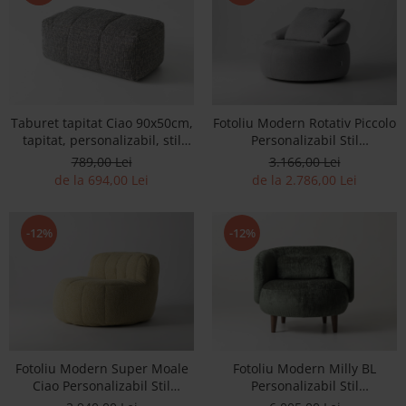
Best Sleep
Saltele
Perne si Pilote
Taburet tapitat Ciao 90x50cm,
Fotoliu Modern Rotativ Piccolo
tapitat, personalizabil, stil
Personalizabil Stil
minimalist
Contemporan Cadru Lemn
789,00 Lei
3.166,00 Lei
Masiv Tapiterie Stofa sau
de la 694,00 Lei
de la 2.786,00 Lei
Piele
-12%
-12%
Fotoliu Modern Super Moale
Fotoliu Modern Milly BL
Ciao Personalizabil Stil
Personalizabil Stil
Contemporan Tapiterie Stofa
Contemporan Cadru Lemn