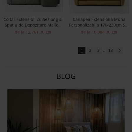
Coltar Extensibil cu Sezlong si
Canapea Extensibila Muna
Spatiu de Depozitare Mallow
Personalizabila 170-230cm Stil
Personalizabil 262-292cm Stil
Contemporan Tapiterie Stofa
de la 12.761,00 Lei
de la 10.384,00 Lei
Contemporan Tapiterie Stofa
1
2
3
13
...
BLOG