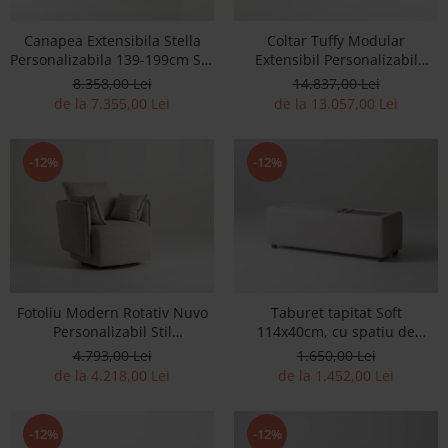
Accesorii
Canapea Extensibila Stella
Coltar Tuffy Modular
Roshe
Personalizabila 139-199cm Stil
Extensibil Personalizabil
Canapele
Modern Tapiterie Stofa
300x200cm cu Spatiu de
8.358,00 Lei
14.837,00 Lei
Depozitare Stil Contemporan
de la 7.355,00 Lei
de la 13.057,00 Lei
Fotolii si Demifotolii
Tapiterie Stofa
Paturi Tapitate
Banchete Dormitor
-12%
-12%
Accesorii
Mood
Canapele
Paturi Tapitate
Paturi Copii
Fotoliu Modern Rotativ Nuvo
Taburet tapitat Soft
Fotolii si Demifotolii
Personalizabil Stil
114x40cm, cu spatiu de
Accesorii
Contemporan Cadru Lemn
depozitare, tapitat,
4.793,00 Lei
1.650,00 Lei
Masiv Tapiterie Stofa sau
personalizabil, stil minimalist
Olta
de la 4.218,00 Lei
de la 1.452,00 Lei
Piele
Canapele
Fotolii si Demifotolii
-12%
-12%