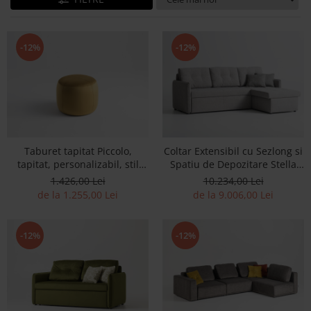
Banchete Dormitor
Accesorii
Mobilier de exterior
-12%
-12%
Gyllos
Scaune Dining
Scaune Bar
Bancheta Dining
Fotolii si Demifotolii
Taburet tapitat Piccolo,
Coltar Extensibil cu Sezlong si
Claudie Design
tapitat, personalizabil, stil
Spatiu de Depozitare Stella
minimalist
Personalizabil 250cm Stil
Scaune Dining
1.426,00 Lei
10.234,00 Lei
Modern Tapiterie Stofa
de la 1.255,00 Lei
de la 9.006,00 Lei
Scaune Bar
Fotolii si Demifotolii
Accesorii
-12%
-12%
Woodsoft
Paturi Tapitate
Paturi Copii
Banchete Dormitor