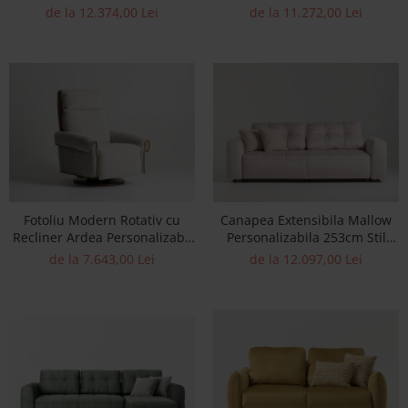
Personalizabil 260-290cm Stil
Personalizabil 270-314cm Stil
de la 12.374,00 Lei
de la 11.272,00 Lei
Contemporan Tapiterie Stofa
Contemporan Cadru Lemn
Masiv Tapiterie Stofa
Fotoliu Modern Rotativ cu
Canapea Extensibila Mallow
Recliner Ardea Personalizabil
Personalizabila 253cm Stil
Stil Contemporan Cadru Lemn
Contemporan Masiv Tapiterie
de la 7.643,00 Lei
de la 12.097,00 Lei
Masiv Tapiterie Stofa sau
Stofa
Piele