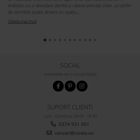
realitate, cu o abordare atentă și câteva principii clare, un astfel
de dormitor poate deveni un spațiu...
Citeste mai mult
SOCIAL
Urmareste-ne in social media
SUPORT CLIENTI
Luni - Duminica, 09:00 - 18:30
0374 931 001
vanzari@cioata.eu