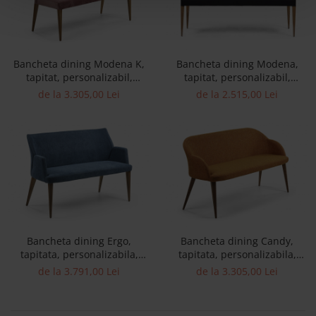
Bancheta dining Modena K,
Bancheta dining Modena,
tapitat, personalizabil,
tapitat, personalizabil,
dimensiuni variate, picioare
dimensiuni variate, picioare
de la 3.305,00 Lei
de la 2.515,00 Lei
lemn masiv, stil modern,
lemn masiv, stil modern,
tapiterie stofa
tapiterie stofa
Bancheta dining Ergo,
Bancheta dining Candy,
tapitata, personalizabila,
tapitata, personalizabila,
picioare lemn masiv, scoica
picioare lemn masiv, scoica
de la 3.791,00 Lei
de la 3.305,00 Lei
lemn masiv, stil contemporan,
lemn masiv, stil contemporan,
tapiterie stofa
tapiterie stofa