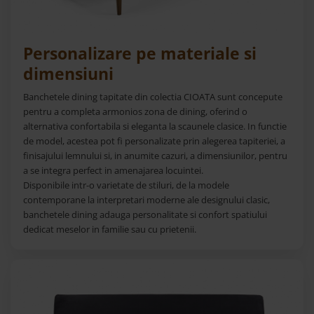
Banchete Dormitor
Accesorii
Mobilier de exterior
Personalizare pe materiale si
Gyllos
dimensiuni
Scaune Dining
Banchetele dining tapitate din colectia CIOATA sunt concepute
Scaune Bar
pentru a completa armonios zona de dining, oferind o
Bancheta Dining
alternativa confortabila si eleganta la scaunele clasice. In functie
Fotolii si Demifotolii
de model, acestea pot fi personalizate prin alegerea tapiteriei, a
finisajului lemnului si, in anumite cazuri, a dimensiunilor, pentru
Claudie Design
a se integra perfect in amenajarea locuintei.
Scaune Dining
Disponibile intr-o varietate de stiluri, de la modele
Scaune Bar
contemporane la interpretari moderne ale designului clasic,
banchetele dining adauga personalitate si confort spatiului
Fotolii si Demifotolii
dedicat meselor in familie sau cu prietenii.
Accesorii
Woodsoft
Paturi Tapitate
Paturi Copii
Banchete Dormitor