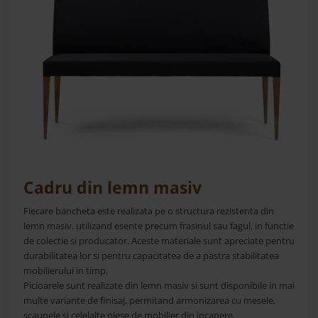
Accesorii
Roshe
Canapele
Fotolii si Demifotolii
Paturi Tapitate
Banchete Dormitor
Accesorii
Mood
Canapele
Cadru din lemn masiv
Paturi Tapitate
Paturi Copii
Fiecare bancheta este realizata pe o structura rezistenta din
Fotolii si Demifotolii
lemn masiv, utilizand esente precum frasinul sau fagul, in functie
de colectie si producator. Aceste materiale sunt apreciate pentru
Accesorii
durabilitatea lor si pentru capacitatea de a pastra stabilitatea
Olta
mobilierului in timp.
Canapele
Picioarele sunt realizate din lemn masiv si sunt disponibile in mai
multe variante de finisaj, permitand armonizarea cu mesele,
Fotolii si Demifotolii
scaunele si celelalte piese de mobilier din incapere.