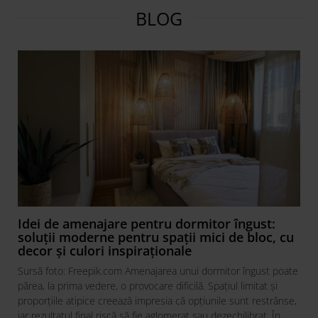
BLOG
Idei de amenajare pentru dormitor îngust:
soluții moderne pentru spații mici de bloc, cu
decor și culori inspiraționale
Sursă foto: Freepik.com Amenajarea unui dormitor îngust poate
părea, la prima vedere, o provocare dificilă. Spațiul limitat și
proporțiile atipice creează impresia că opțiunile sunt restrânse,
iar rezultatul final riscă să fie aglomerat sau dezechilibrat. În