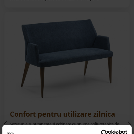
Best Sleep
Saltele
Perne si Pilote
Confort pentru utilizare zilnica
Sezuturile sunt tapitate si echipate cu spume poliuretanice de
calitate, selectate pentru a oferi un echilibru optim intre confort